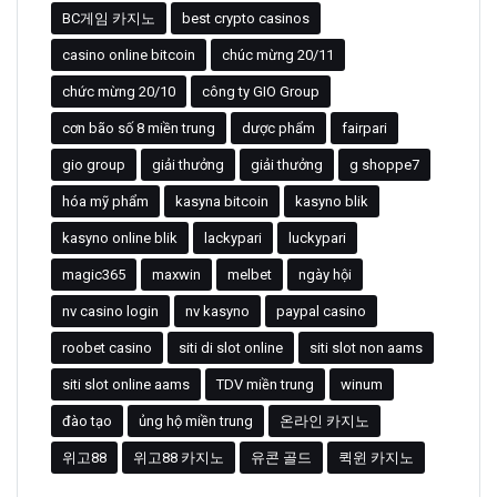
BC게임 카지노
best crypto casinos
casino online bitcoin
chúc mừng 20/11
chức mừng 20/10
công ty GIO Group
cơn bão số 8 miền trung
dược phẩm
fairpari
gio group
giải thưởng
giải thưởng
g shoppe7
hóa mỹ phẩm
kasyna bitcoin
kasyno blik
kasyno online blik
lackypari
luckypari
magic365
maxwin
melbet
ngày hội
nv casino login
nv kasyno
paypal casino
roobet casino
siti di slot online
siti slot non aams
siti slot online aams
TDV miền trung
winum
đào tạo
ủng hộ miền trung
온라인 카지노
위고88
위고88 카지노
유콘 골드
퀵윈 카지노