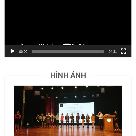
Video
00:00
04:31
HÌNH ẢNH