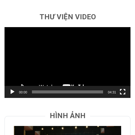
poženete to aplikacijo, ploščica prične svoj pot z vrha
triangularne zgradbe, pri čemer se sooči s ovire,
THƯ VIỆN VIDEO
nameščenimi v piramidni postavitvi. Vsak […]
Trình
chơi
Video
00:00
04:31
HÌNH ẢNH