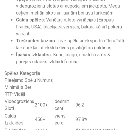
videogrozienu slotus ar augošajiem jackpots, Mega
ceļiem mehāniskos un jaunām bonusa funkcijām
Galda spēles:
Variētas rulete variācijas (Eiropas,
Franču, USA), blackjack versijas, bakara kā arī pokeru
varianti
Tiešraides kazino:
Live spēle ar ekspertu dīleru īstā
laikā iekļaujot ekskluzīvus priviliģētos galdiņus
Īpašās izklaides:
Keno, bingo, scratch cards &
pārējās citādas izklaidi formas
Spēles Kategorija
Pieejamo Spēļu Numurs
Minimāls Bet
RTP Vidēji
Videogrozienu
desmit
2100+
96.2
Sloti
centi
Galda
viens
450+
97.8%
Izklaides
euro