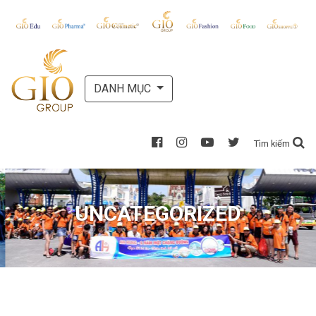
DANH MỤC
Tìm kiếm
UNCATEGORIZED
ious