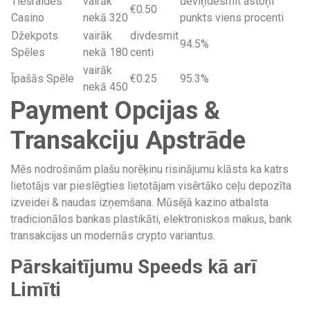
Tiešraides
vairāk
deviņdesmit astoņi
€0.50
Casino
nekā 320
punkts viens procenti
Džekpots
vairāk
divdesmit
94.5%
Spēles
nekā 180
centi
vairāk
Īpašās Spēle
€0.25
95.3%
nekā 450
Payment Opcijas &
Transakciju Apstrāde
Mēs nodrošinām plašu norēķinu risinājumu klāsts ka katrs
lietotājs var pieslēgties lietotājam visērtāko ceļu depozīta
izveidei & naudas izņemšana. Mūsējā kazino atbalsta
tradicionālos bankas plastikāti, elektroniskos makus, bank
transakcijas un modernās crypto variantus.
Pārskaitījumu Speeds kā arī
Limīti