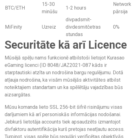
15-30
Network
BTC/ETH
1-2 hours
minūšu
pārsija
divpadsmit-
MiFinity
Uzreiz
divdesmitčetras
0%
stundas
Securitāte kā arī Licence
Mūsējā spēļu nams funkcionē atbilstoši lietojot Kurasao
eGaming licenci (ID 8048/JAZ2021-087 kāds ir
starptautiski atzīta un nodrošina bargu regulējumu. Dotā
atļauja nodrošina, ka visām mūsējās aktivitātes atbilst
noteiktajiem standartam un ka spēlētāju vajadzības būs
aizsargātas.
Mūsu komanda lieto SSL 256-bit šifrē risinājumu visas
darījumiem kā arī personiskās informācijas nodošanai.
Jebkurš lietotāja accounts tiek apsaudzēts izmantojot
divfaktoru autentifikācija kurš pretojas neatļautu access.
Turpinot, visas spēle būs regulāri verificētas objektīvās