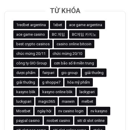
TỪ KHÓA
1redbet argentina
1xbet
ace game argentina
ace game casino
BC 게임
BC게임 카지노
best crypto casinos
casino online bitcoin
chúc mừng 20/11
chức mừng 20/10
công ty GIO Group
cơn bão số 8 miền trung
dược phẩm
fairpari
gio group
giải thưởng
giải thưởng
g shoppe7
hóa mỹ phẩm
kasyno blik
kasyno online blik
lackypari
luckypari
magic365
maxwin
melbet
Mostbet
ngày hội
nv casino login
nv kasyno
paypal casino
roobet casino
siti di slot online