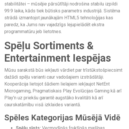
stabilitātei – mūsējie pārsūtītāji nodrošina stabilu izpildi
99.9 laika, kāds tiek būtisks parametrs industrijā. Sistēma
strādā izmantojot jaunākajām HTML5 tehnoloģijas kas
paredz, ka Jums nav vajadzīgs lejupielādēt ekstra
programmatūru jeb lietotnes.
Spēļu Sortiments &
Entertainment Iespējas
Mūsu sarakstā būs iekļauti vārdiet par trīstūkstošpiecsimt
dažādi spēļu varianti caur vadošajiem izstrādātāji.
Kooperācija lietojot šādiem lielajiem iekļaujot NetEnt
Microgaming, Pragmatiskais Play Evolūcijas Gaming kā arī
Play’n uz priekšu garantē augstāko kvalitāti kā arī
caurskatāmību visā izklaides variantā.
Spēles Kategorijas Mūsējā Vidē
Spēļu slots:
Vecmodīgās fruktīgās mašīnas