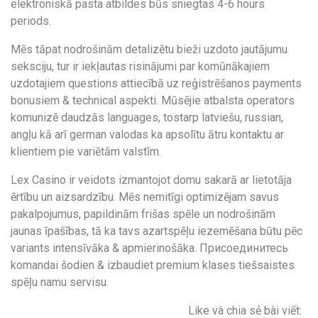
elektroniskā pasta atbildes būs sniegtas 4-6 hours
periods.
Mēs tāpat nodrošinām detalizētu bieži uzdoto jautājumu
seksciju, tur ir iekļautas risinājumi par komūnākajiem
uzdotajiem questions attiecībā uz reģistrēšanos payments
bonusiem & technical aspekti. Mūsējie atbalsta operators
komunizē daudzās languages, tostarp latviešu, russian,
angļu kā arī german valodas ka apsolītu ātru kontaktu ar
klientiem pie variētām valstīm.
Lex Casino ir veidots izmantojot domu sakarā ar lietotāja
ērtību un aizsardzību. Mēs nemitīgi optimizējam savus
pakalpojumus, papildinām frišas spēle un nodrošinām
jaunas īpašības, tā ka tavs azartspēļu iezemēšana būtu pēc
variants intensīvāka & apmierinošāka. Присоединитесь
komandai šodien & izbaudiet premium klases tiešsaistes
spēļu namu servisu.
Like và chia sẻ bài viết: