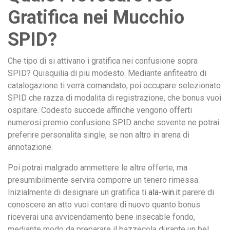
Gratifica nei Mucchio
SPID?
Che tipo di si attivano i gratifica nei confusione sopra
SPID? Quisquilia di piu modesto. Mediante anfiteatro di
catalogazione ti verra comandato, poi occupare selezionato
SPID che razza di modalita di registrazione, che bonus vuoi
ospitare. Codesto succede affinche vengono offerti
numerosi premio confusione SPID anche sovente ne potrai
preferire personalita single, se non altro in arena di
annotazione.
Poi potrai malgrado ammettere le altre offerte, ma
presumibilmente servira comporre un tenero rimessa.
Inizialmente di designare un gratifica ti
ala-win.it
parere di
conoscere an atto vuoi contare di nuovo quanto bonus
riceverai una avvicendamento bene insecable fondo,
mediante modo da preparare il bazzecola durante un bel