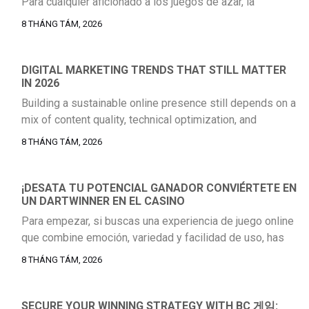
Para cualquier aficionado a los juegos de azar, la
promesa de pagos excepcionales es una fuerza
8 THÁNG TÁM, 2026
impulsora significativa. No se trata solo de la emoción
del juego, sino de la posibilidad tangible de obtener
recompensas sustanciales. Los jugadores
DIGITAL MARKETING TRENDS THAT STILL MATTER
IN 2026
experimentados buscan plataformas que no solo
ofrezcan una […]
Building a sustainable online presence still depends on a
mix of content quality, technical optimization, and
consistent audience engagement. Businesses that rely
8 THÁNG TÁM, 2026
on a single acquisition channel usually run into volatility
sooner or later, which is why a balanced strategy remains
the safer long-term choice. For teams reviewing their
¡DESATA TU POTENCIAL GANADOR CONVIÉRTETE EN
UN DARTWINNER EN EL CASINO
current acquisition model, it helps to […]
Para empezar, si buscas una experiencia de juego online
que combine emoción, variedad y facilidad de uso, has
llegado al lugar correcto. El mundo del juego en línea
8 THÁNG TÁM, 2026
ofrece un universo de entretenimiento, y encontrar la
plataforma ideal puede marcar la diferencia entre una
sesión casual y una aventura verdaderamente
SECURE YOUR WINNING STRATEGY WITH BC 게임: