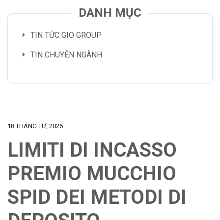
DANH MỤC
TIN TỨC GIO GROUP
TIN CHUYÊN NGÀNH
18 THÁNG TƯ, 2026
LIMITI DI INCASSO
PREMIO MUCCHIO
SPID DEI METODI DI