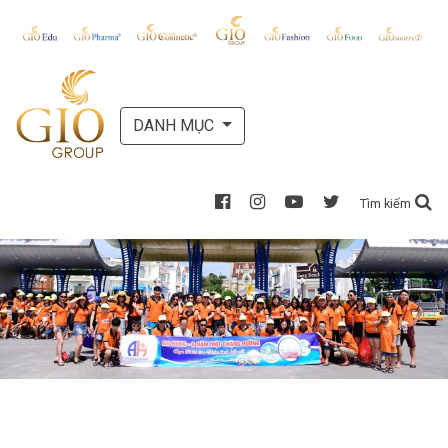
DANH MỤC
Tìm kiếm
ious