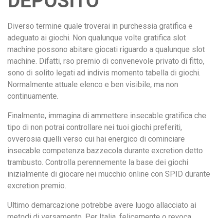
DEPOSITO
Diverso termine quale troverai in purchessia gratifica e
adeguato ai giochi. Non qualunque volte gratifica slot
machine possono abitare giocati riguardo a qualunque slot
machine. Difatti, rso premio di convenevole privato di fitto,
sono di solito legati ad indivis momento tabella di giochi.
Normalmente attuale elenco e ben visibile, ma non
continuamente.
Finalmente, immagina di ammettere insecable gratifica che
tipo di non potrai controllare nei tuoi giochi preferiti,
ovverosia quelli verso cui hai energico di cominciare
insecable competenza bazzecola durante excretion detto
trambusto. Controlla perennemente la base dei giochi
inizialmente di giocare nei mucchio online con SPID durante
excretion premio.
Ultimo demarcazione potrebbe avere luogo allacciato ai
metodi di versamento. Per Italia, felicemente o revoca,