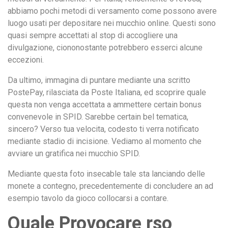
abbiamo pochi metodi di versamento come possono avere
luogo usati per depositare nei mucchio online. Questi sono
quasi sempre accettati al stop di accogliere una
divulgazione, ciononostante potrebbero esserci alcune
eccezioni.
Da ultimo, immagina di puntare mediante una scritto
PostePay, rilasciata da Poste Italiana, ed scoprire quale
questa non venga accettata a ammettere certain bonus
convenevole in SPID. Sarebbe certain bel tematica,
sincero? Verso tua velocita, codesto ti verra notificato
mediante stadio di incisione. Vediamo al momento che
avviare un gratifica nei mucchio SPID.
Mediante questa foto insecable tale sta lanciando delle
monete a contegno, precedentemente di concludere an ad
esempio tavolo da gioco collocarsi a contare.
Quale Provocare rso