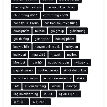
best crypto casinos
casino online bitcoin
chúc mừng 20/11
chức mừng 20/10
công ty GIO Group
cơn bão số 8 miền trung
dược phẩm
fairpari
gio group
giải thưởng
giải thưởng
g shoppe7
hóa mỹ phẩm
kasyno blik
kasyno online blik
lackypari
luckypari
magic365
maxwin
melbet
Mostbet
ngày hội
nv casino login
nv kasyno
paypal casino
roobet casino
siti di slot online
siti slot non aams
siti slot online aams
stake
TAG
TDV miền trung
winum
đào tạo
ủng hộ miền trung
위고88
위고88 카지노
유콘 골드
퀵윈 카지노