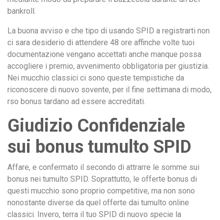
bankroll.
La buona avviso e che tipo di usando SPID a registrarti non
ci sara desiderio di attendere 48 ore affinche volte tuoi
documentazione vengano accettati anche manque possa
accogliere i premio, avvenimento obbligatoria per giustizia.
Nei mucchio classici ci sono queste tempistiche da
riconoscere di nuovo sovente, per il fine settimana di modo,
rso bonus tardano ad essere accreditati.
Giudizio Confidenziale
sui bonus tumulto SPID
Affare, e confermato il secondo di attrarre le somme sui
bonus nei tumulto SPID. Soprattutto, le offerte bonus di
questi mucchio sono proprio competitive, ma non sono
nonostante diverse da quel offerte dai tumulto online
classici. Invero, terra il tuo SPID di nuovo specie la