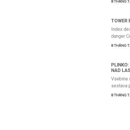
8 THÁNG T
de obten
plataform
TOWER R
Index des
danger Co
Rush fac
8 THÁNG T
fantastiq
plateform
PLINKO
NAD LAS
Vsebina 
sestava p
Iz kakšne
8 THÁNG T
Takoj ko 
pri čemer