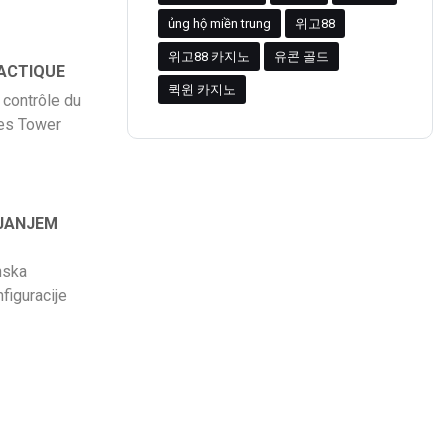
uscan
ủng hộ miền trung
위고88
위고88 카지노
유콘 골드
TACTIQUE
퀵윈 카지노
 contrôle du
tes Tower
e
 des
LJANJEM
nska
figuracije
 v praksi
ne zgradbe,