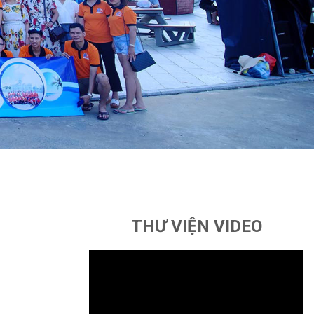
THƯ VIỆN VIDEO
Trình
chơi
Video