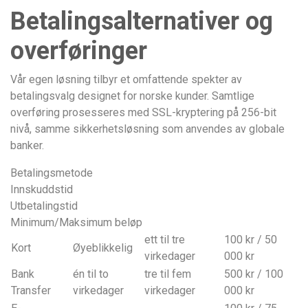
Betalingsalternativer og
overføringer
Vår egen løsning tilbyr et omfattende spekter av
betalingsvalg designet for norske kunder. Samtlige
overføring prosesseres med SSL-kryptering på 256-bit
nivå, samme sikkerhetsløsning som anvendes av globale
banker.
Betalingsmetode
Innskuddstid
Utbetalingstid
Minimum/Maksimum beløp
ett til tre
100 kr / 50
Kort
Øyeblikkelig
virkedager
000 kr
Bank
én til to
tre til fem
500 kr / 100
Transfer
virkedager
virkedager
000 kr