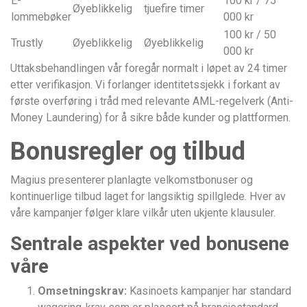
E-
100 kr / 75
Øyeblikkelig
tjuefire timer
lommebøker
000 kr
100 kr / 50
Trustly
Øyeblikkelig
Øyeblikkelig
000 kr
Uttaksbehandlingen vår foregår normalt i løpet av 24 timer
etter verifikasjon. Vi forlanger identitetssjekk i forkant av
første overføring i tråd med relevante AML-regelverk (Anti-
Money Laundering) for å sikre både kunder og plattformen.
Bonusregler og tilbud
Magius presenterer planlagte velkomstbonuser og
kontinuerlige tilbud laget for langsiktig spillglede. Hver av
våre kampanjer følger klare vilkår uten ukjente klausuler.
Sentrale aspekter ved bonusene
våre
Omsetningskrav:
Kasinoets kampanjer har standard