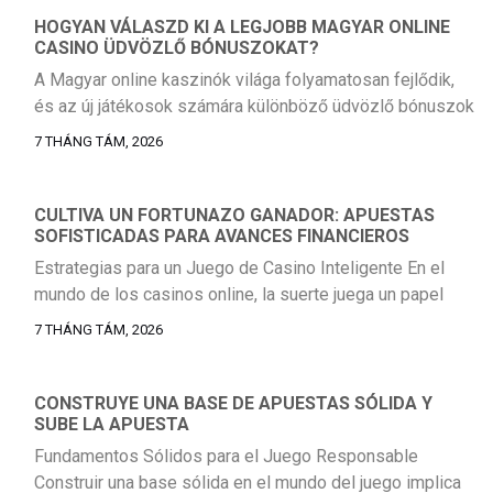
allowing players to access a vast array of games from
HOGYAN VÁLASZD KI A LEGJOBB MAGYAR ONLINE
CASINO ÜDVÖZLŐ BÓNUSZOKAT?
the comfort of their homes or on the go, and here you […]
A Magyar online kaszinók világa folyamatosan fejlődik,
és az új játékosok számára különböző üdvözlő bónuszok
állnak rendelkezésre. Ezek a bónuszok segítenek abban,
7 THÁNG TÁM, 2026
hogy a játékosok kipróbálhassák a különböző játékokat,
és nagyszerű lehetőséget biztosítanak a nyeremények
megszerzésére, ezért érdemes megismerkedni a
CULTIVA UN FORTUNAZO GANADOR: APUESTAS
SOFISTICADAS PARA AVANCES FINANCIEROS
legjobb magyar online casino ajánlatokkal is, amelyek a
legfrissebb játékokat kínálják. Ebben a cikkben
Estrategias para un Juego de Casino Inteligente En el
megvizsgáljuk, […]
mundo de los casinos online, la suerte juega un papel
importante, pero la estrategia es clave para maximizar
7 THÁNG TÁM, 2026
tus posibilidades de éxito. Un enfoque informado y
disciplinado puede transformar la experiencia de juego,
permitiendo una gestión más efectiva de los fondos y un
CONSTRUYE UNA BASE DE APUESTAS SÓLIDA Y
SUBE LA APUESTA
disfrute prolongado de […]
Fundamentos Sólidos para el Juego Responsable
Construir una base sólida en el mundo del juego implica