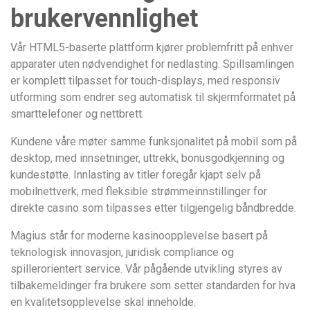
brukervennlighet
Vår HTML5-baserte plattform kjører problemfritt på enhver
apparater uten nødvendighet for nedlasting. Spillsamlingen
er komplett tilpasset for touch-displays, med responsiv
utforming som endrer seg automatisk til skjermformatet på
smarttelefoner og nettbrett.
Kundene våre møter samme funksjonalitet på mobil som på
desktop, med innsetninger, uttrekk, bonusgodkjenning og
kundestøtte. Innlasting av titler foregår kjapt selv på
mobilnettverk, med fleksible strømmeinnstillinger for
direkte casino som tilpasses etter tilgjengelig båndbredde.
Magius står for moderne kasinoopplevelse basert på
teknologisk innovasjon, juridisk compliance og
spillerorientert service. Vår pågående utvikling styres av
tilbakemeldinger fra brukere som setter standarden for hva
en kvalitetsopplevelse skal inneholde.