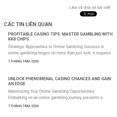
Like và chia sẻ bài viết:
CÁC TIN LIÊN QUAN
PROFITABLE CASINO TIPS: MASTER GAMBLING WITH
KK8 CHIPS
Strategic Approaches to Online Gambling Success in
online gambling hinges on more than just luck; it requires
a strategic mindset and a commitment to disciplined play.
7 THÁNG TÁM, 2026
Understanding the odds of various casino games is
fundamental. Whether you’re engaging with online slots or
live dealer games, a grasp of probability will inform your
UNLOCK PHENOMENAL CASINO CHANCES AND GAIN
AN EDGE
betting decisions, and […]
Maximizing Your Online Gambling Opportunities
Embarking on an online gambling journey presents a
wealth of opportunities to experience thrilling gameplay
7 THÁNG TÁM, 2026
and potentially achieve significant wins. The digital
landscape of casinos offers unparalleled convenience,