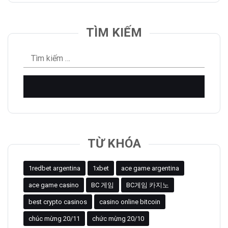
TÌM KIẾM
Tìm
kiếm
cho:
TỪ KHÓA
1redbet argentina
1xbet
ace game argentina
ace game casino
BC 게임
BC게임 카지노
best crypto casinos
casino online bitcoin
chúc mừng 20/11
chức mừng 20/10