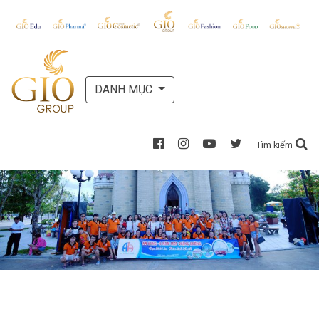
DANH MỤC
Tìm kiếm
ious