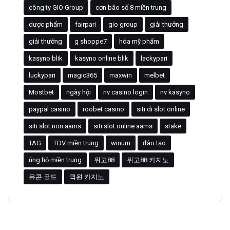
công ty GIO Group
cơn bão số 8 miền trung
dược phẩm
fairpari
gio group
giải thưởng
giải thưởng
g shoppe7
hóa mỹ phẩm
kasyno blik
kasyno online blik
lackypari
luckypari
magic365
maxwin
melbet
Mostbet
ngày hội
nv casino login
nv kasyno
paypal casino
roobet casino
siti di slot online
siti slot non aams
siti slot online aams
stake
TAG
TDV miền trung
winum
đào tạo
ủng hộ miền trung
위고88
위고88 카지노
유콘 골드
퀵윈 카지노