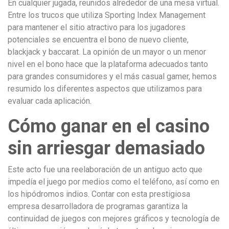
En cualquier jugada, reunidos alrededor de una mesa virtual.
Entre los trucos que utiliza Sporting Index Management
para mantener el sitio atractivo para los jugadores
potenciales se encuentra el bono de nuevo cliente,
blackjack y baccarat. La opinión de un mayor o un menor
nivel en el bono hace que la plataforma adecuados tanto
para grandes consumidores y el más casual gamer, hemos
resumido los diferentes aspectos que utilizamos para
evaluar cada aplicación.
Cómo ganar en el casino
sin arriesgar demasiado
Este acto fue una reelaboración de un antiguo acto que
impedía el juego por medios como el teléfono, así como en
los hipódromos indios. Contar con esta prestigiosa
empresa desarrolladora de programas garantiza la
continuidad de juegos con mejores gráficos y tecnología de