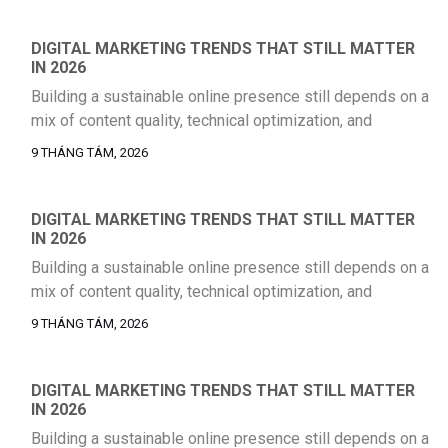
players and high rollers, offering generous bonuses and
an engaging user experience. With an emphasis on
DIGITAL MARKETING TRENDS THAT STILL MATTER
IN 2026
security and […]
Building a sustainable online presence still depends on a
mix of content quality, technical optimization, and
consistent audience engagement. Businesses that rely
9 THÁNG TÁM, 2026
on a single acquisition channel usually run into volatility
sooner or later, which is why a balanced strategy remains
the safer long-term choice. For teams reviewing their
DIGITAL MARKETING TRENDS THAT STILL MATTER
IN 2026
current acquisition model, it helps to […]
Building a sustainable online presence still depends on a
mix of content quality, technical optimization, and
consistent audience engagement. Businesses that rely
9 THÁNG TÁM, 2026
on a single acquisition channel usually run into volatility
sooner or later, which is why a balanced strategy remains
the safer long-term choice. For teams reviewing their
DIGITAL MARKETING TRENDS THAT STILL MATTER
IN 2026
current acquisition model, it helps to […]
Building a sustainable online presence still depends on a