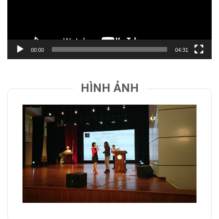
00:00
04:31
HÌNH ẢNH