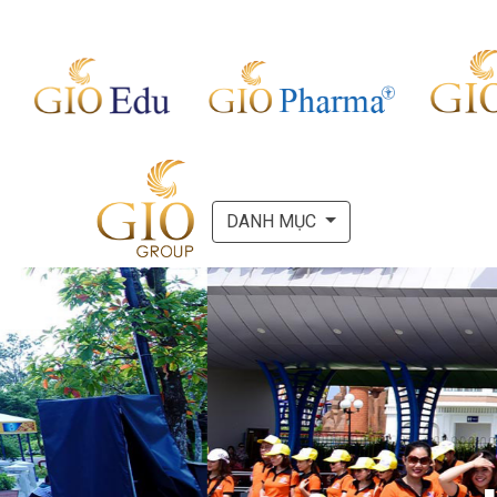
DANH MỤC