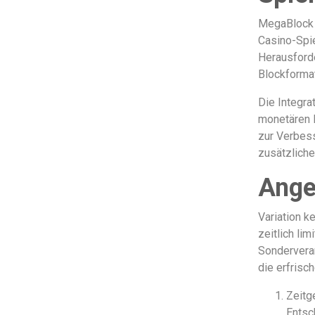
MegaBlock t
Casino-Spie
Herausforde
Blockformat
Die Integra
monetären E
zur Verbess
zusätzliche
Ange
Variation k
zeitlich li
Sonderveran
die erfrisc
Zeitg
Entsc