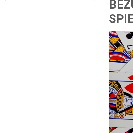
BEZ
SPI