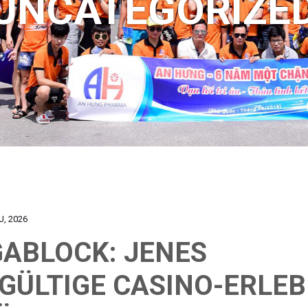
UNCATEGORIZE
, 2026
ABLOCK: JENES
GÜLTIGE CASINO-ERLEB