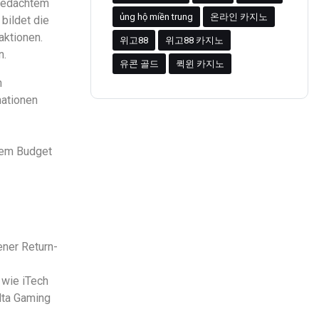
rbedachtem
ủng hộ miền trung
온라인 카지노
bildet die
aktionen.
위고88
위고88 카지노
n.
유콘 골드
퀵윈 카지노
n
mationen
nem Budget
ener Return-
 wie iTech
lta Gaming