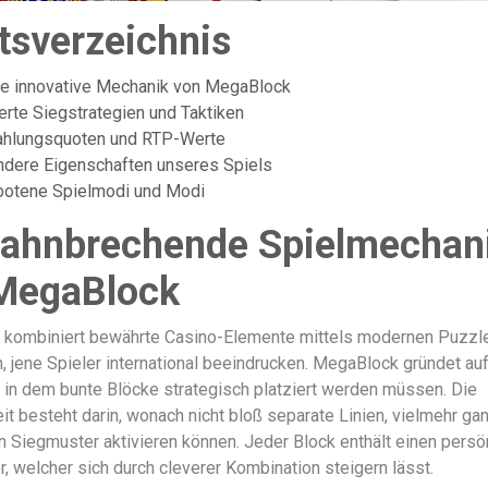
ltsverzeichnis
e innovative Mechanik von MegaBlock
ierte Siegstrategien und Taktiken
hlungsquoten und RTP-Werte
dere Eigenschaften unseres Spiels
otene Spielmodi und Modi
bahnbrechende Spielmechan
MegaBlock
l kombiniert bewährte Casino-Elemente mittels modernen Puzzl
 jene Spieler international beeindrucken. MegaBlock gründet au
 in dem bunte Blöcke strategisch platziert werden müssen. Die
t besteht darin, wonach nicht bloß separate Linien, vielmehr ga
 Siegmuster aktivieren können. Jeder Block enthält einen persö
or, welcher sich durch cleverer Kombination steigern lässt.