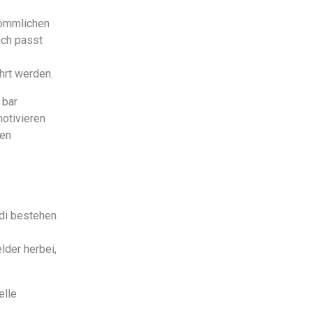
kömmlichen
uch passt
hrt werden.
 bar
otivieren
ren
odi bestehen
lder herbei,
elle