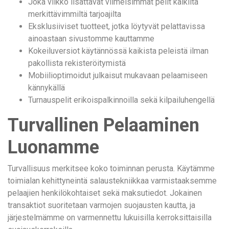
Joka viikko lisättävät viimeisimmät pelit kaikilta
merkittävimmiltä tarjoajilta
Eksklusiiviset tuotteet, jotka löytyvät pelattavissa
ainoastaan sivustomme kauttamme
Kokeiluversiot käytännössä kaikista peleistä ilman
pakollista rekisteröitymistä
Mobiilioptimoidut julkaisut mukavaan pelaamiseen
kännykällä
Turnauspelit erikoispalkinnoilla sekä kilpailuhengellä
Turvallinen Pelaaminen
Luonamme
Turvallisuus merkitsee koko toiminnan perusta. Käytämme
toimialan kehittyneintä salaustekniikkaa varmistaaksemme
pelaajien henkilökohtaiset sekä maksutiedot. Jokainen
transaktiot suoritetaan varmojen suojausten kautta, ja
järjestelmämme on varmennettu lukuisilla kerroksittaisilla