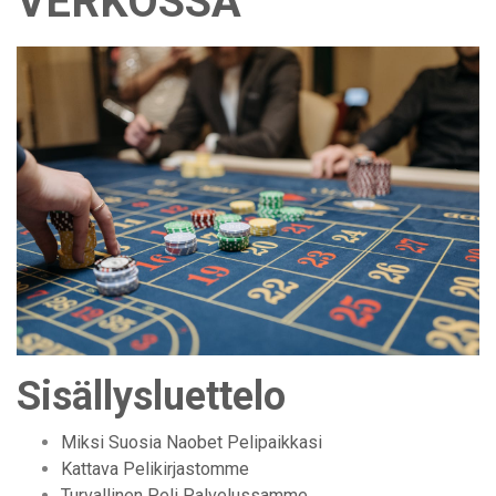
VERKOSSA
Sisällysluettelo
Miksi Suosia Naobet Pelipaikkasi
Kattava Pelikirjastomme
Turvallinen Peli Palvelussamme