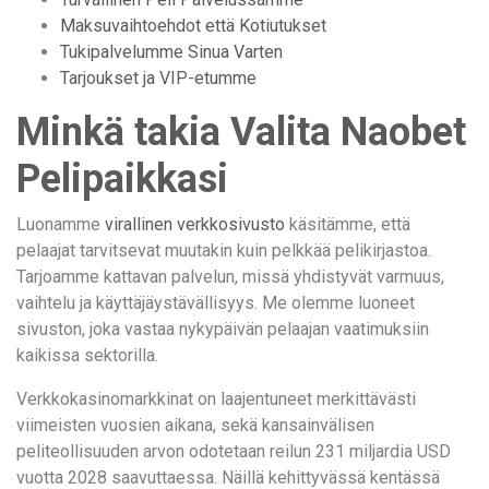
Maksuvaihtoehdot että Kotiutukset
Tukipalvelumme Sinua Varten
Tarjoukset ja VIP-etumme
Minkä takia Valita Naobet
Pelipaikkasi
Luonamme
virallinen verkkosivusto
käsitämme, että
pelaajat tarvitsevat muutakin kuin pelkkää pelikirjastoa.
Tarjoamme kattavan palvelun, missä yhdistyvät varmuus,
vaihtelu ja käyttäjäystävällisyys. Me olemme luoneet
sivuston, joka vastaa nykypäivän pelaajan vaatimuksiin
kaikissa sektorilla.
Verkkokasinomarkkinat on laajentuneet merkittävästi
viimeisten vuosien aikana, sekä kansainvälisen
peliteollisuuden arvon odotetaan reilun 231 miljardia USD
vuotta 2028 saavuttaessa. Näillä kehittyvässä kentässä