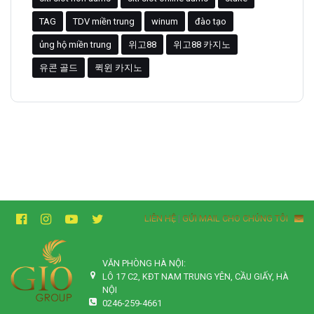
TAG
TDV miền trung
winum
đào tạo
ủng hộ miền trung
위고88
위고88 카지노
유콘 골드
퀵윈 카지노
LIÊN HỆ
|
GỬI MAIL CHO CHÚNG TÔI
VĂN PHÒNG HÀ NỘI:
LÔ 17 C2, KĐT NAM TRUNG YÊN, CẦU GIẤY, HÀ
NỘI
0246-259-4661