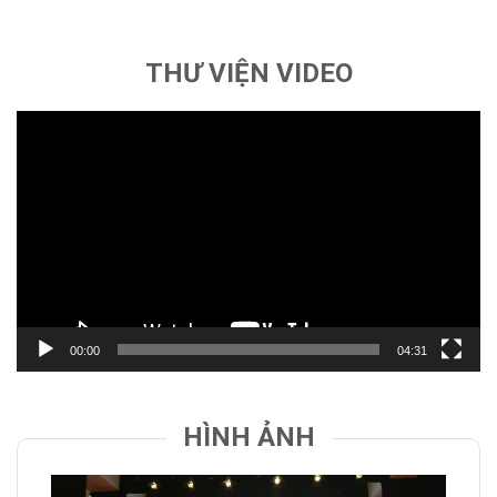
poženete to aplikacijo, ploščica prične svoj pot z vrha
triangularne zgradbe, pri čemer se sooči s ovire,
THƯ VIỆN VIDEO
nameščenimi v piramidni postavitvi. Vsak […]
Trình
chơi
Video
00:00
04:31
HÌNH ẢNH