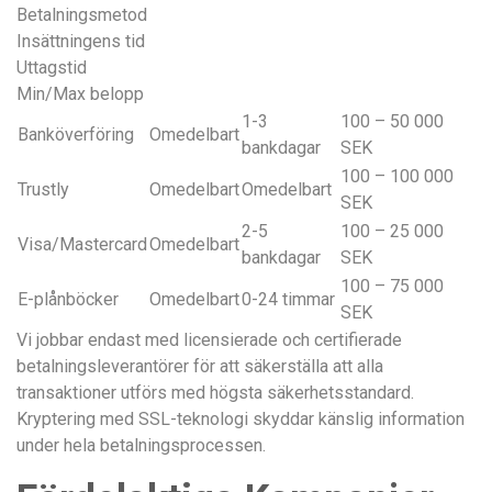
Betalningsmetod
Insättningens tid
Uttagstid
Min/Max belopp
1-3
100 – 50 000
Banköverföring
Omedelbart
bankdagar
SEK
100 – 100 000
Trustly
Omedelbart
Omedelbart
SEK
2-5
100 – 25 000
Visa/Mastercard
Omedelbart
bankdagar
SEK
100 – 75 000
E-plånböcker
Omedelbart
0-24 timmar
SEK
Vi jobbar endast med licensierade och certifierade
betalningsleverantörer för att säkerställa att alla
transaktioner utförs med högsta säkerhetsstandard.
Kryptering med SSL-teknologi skyddar känslig information
under hela betalningsprocessen.