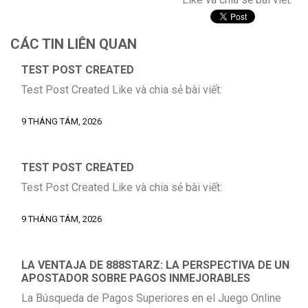
CÁC TIN LIÊN QUAN
TEST POST CREATED
Test Post Created Like và chia sẻ bài viết:
9 THÁNG TÁM, 2026
TEST POST CREATED
Test Post Created Like và chia sẻ bài viết:
9 THÁNG TÁM, 2026
LA VENTAJA DE 888STARZ: LA PERSPECTIVA DE UN
APOSTADOR SOBRE PAGOS INMEJORABLES
La Búsqueda de Pagos Superiores en el Juego Online