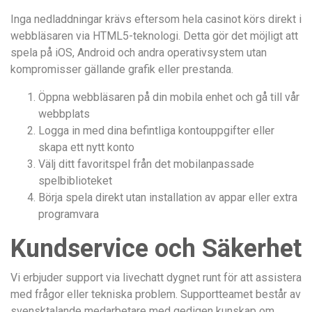
Inga nedladdningar krävs eftersom hela casinot körs direkt i
webbläsaren via HTML5-teknologi. Detta gör det möjligt att
spela på iOS, Android och andra operativsystem utan
kompromisser gällande grafik eller prestanda.
Öppna webbläsaren på din mobila enhet och gå till vår
webbplats
Logga in med dina befintliga kontouppgifter eller
skapa ett nytt konto
Välj ditt favoritspel från det mobilanpassade
spelbiblioteket
Börja spela direkt utan installation av appar eller extra
programvara
Kundservice och Säkerhet
Vi erbjuder support via livechatt dygnet runt för att assistera
med frågor eller tekniska problem. Supportteamet består av
svensktalande medarbetare med gedigen kunskap om