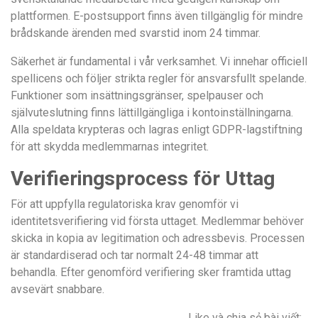
plattformen. E-postsupport finns även tillgänglig för mindre
brådskande ärenden med svarstid inom 24 timmar.
Säkerhet är fundamental i vår verksamhet. Vi innehar officiell
spellicens och följer strikta regler för ansvarsfullt spelande.
Funktioner som insättningsgränser, spelpauser och
självuteslutning finns lättillgängliga i kontoinställningarna.
Alla speldata krypteras och lagras enligt GDPR-lagstiftning
för att skydda medlemmarnas integritet.
Verifieringsprocess för Uttag
För att uppfylla regulatoriska krav genomför vi
identitetsverifiering vid första uttaget. Medlemmar behöver
skicka in kopia av legitimation och adressbevis. Processen
är standardiserad och tar normalt 24-48 timmar att
behandla. Efter genomförd verifiering sker framtida uttag
avsevärt snabbare.
Like và chia sẻ bài viết: