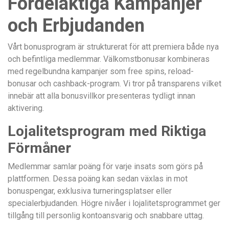
Fördelaktiga Kampanjer
och Erbjudanden
Vårt bonusprogram är strukturerat för att premiera både nya
och befintliga medlemmar. Välkomstbonusar kombineras
med regelbundna kampanjer som free spins, reload-
bonusar och cashback-program. Vi tror på transparens vilket
innebär att alla bonusvillkor presenteras tydligt innan
aktivering.
Lojalitetsprogram med Riktiga
Förmåner
Medlemmar samlar poäng för varje insats som görs på
plattformen. Dessa poäng kan sedan växlas in mot
bonuspengar, exklusiva turneringsplatser eller
specialerbjudanden. Högre nivåer i lojalitetsprogrammet ger
tillgång till personlig kontoansvarig och snabbare uttag.