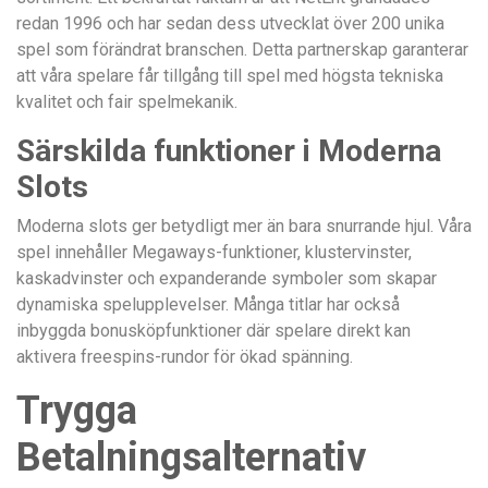
redan 1996 och har sedan dess utvecklat över 200 unika
spel som förändrat branschen. Detta partnerskap garanterar
att våra spelare får tillgång till spel med högsta tekniska
kvalitet och fair spelmekanik.
Särskilda funktioner i Moderna
Slots
Moderna slots ger betydligt mer än bara snurrande hjul. Våra
spel innehåller Megaways-funktioner, klustervinster,
kaskadvinster och expanderande symboler som skapar
dynamiska spelupplevelser. Många titlar har också
inbyggda bonusköpfunktioner där spelare direkt kan
aktivera freespins-rundor för ökad spänning.
Trygga
Betalningsalternativ