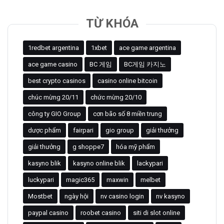
TỪ KHÓA
1redbet argentina
1xbet
ace game argentina
ace game casino
BC 게임
BC게임 카지노
best crypto casinos
casino online bitcoin
chúc mừng 20/11
chức mừng 20/10
công ty GIO Group
cơn bão số 8 miền trung
dược phẩm
fairpari
gio group
giải thưởng
giải thưởng
g shoppe7
hóa mỹ phẩm
kasyno blik
kasyno online blik
lackypari
luckypari
magic365
maxwin
melbet
Mostbet
ngày hội
nv casino login
nv kasyno
paypal casino
roobet casino
siti di slot online