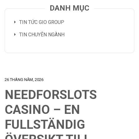
DANH MỤC
TIN TỨC GIO GROUP
TIN CHUYÊN NGÀNH
26 THÁNG NĂM, 2026
NEEDFORSLOTS
CASINO – EN
FULLSTÄNDIG