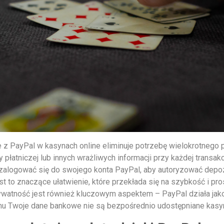
e z PayPal w kasynach online eliminuje potrzebę wielokrotnego
y płatniczej lub innych wrażliwych informacji przy każdej transakcj
zalogować się do swojego konta PayPal, aby autoryzować depoz
st to znaczące ułatwienie, które przekłada się na szybkość i pro
ywatność jest również kluczowym aspektem – PayPal działa jako
mu Twoje dane bankowe nie są bezpośrednio udostępniane kasy