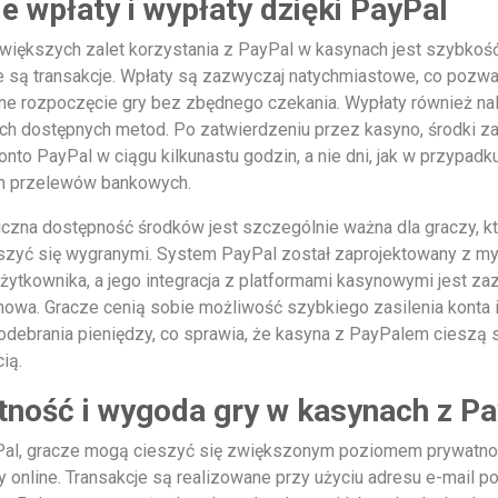
e wpłaty i wypłaty dzięki PayPal
większych zalet korzystania z PayPal w kasynach jest szybkość
e są transakcje. Wpłaty są zazwyczaj natychmiastowe, co pozwa
ne rozpoczęcie gry bez zbędnego czekania. Wypłaty również na
ch dostępnych metod. Po zatwierdzeniu przez kasyno, środki z
 konto PayPal w ciągu kilkunastu godzin, a nie dni, jak w przypadk
ch przelewów bankowych.
iczna dostępność środków jest szczególnie ważna dla graczy, k
szyć się wygranymi. System PayPal został zaprojektowany z my
ytkownika, a jego integracja z platformami kasynowymi jest za
owa. Gracze cenią sobie możliwość szybkiego zasilenia konta i
odebrania pieniędzy, co sprawia, że kasyna z PayPalem cieszą 
ią.
tność i wygoda gry w kasynach z Pa
Pal, gracze mogą cieszyć się zwiększonym poziomem prywatno
 online. Transakcje są realizowane przy użyciu adresu e-mail 