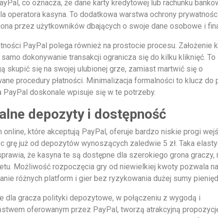
yPal, co oznacza, że dane karty kredytowej lub rachunku banko
a operatora kasyna. To dodatkowa warstwa ochrony prywatności,
iona przez użytkowników dbających o swoje dane osobowe i fi
ności PayPal polega również na prostocie procesu. Założenie k
 a samo dokonywanie transakcji ogranicza się do kilku kliknięć. To
 skupić się na swojej ulubionej grze, zamiast martwić się o
ne procedury płatności. Minimalizacja formalności to klucz do 
a PayPal doskonale wpisuje się w te potrzeby.
alne depozyty i dostępność
 online, które akceptują PayPal, oferuje bardzo niskie progi wejś
ąc grę już od depozytów wynoszących zaledwie 5 zł. Taka elast
prawia, że kasyna te są dostępne dla szerokiego grona graczy, 
etu. Możliwość rozpoczęcia gry od niewielkiej kwoty pozwala n
nie różnych platform i gier bez ryzykowania dużej sumy pienięd
e dla gracza polityki depozytowe, w połączeniu z wygodą i
stwem oferowanym przez PayPal, tworzą atrakcyjną propozycję