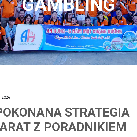
GAMBLING
 2026
POKONANA STRATEGIA
ARAT Z PORADNIKIEM