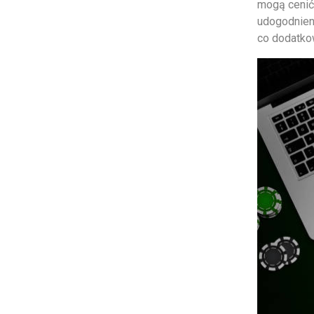
mogą cenić 
udogodnieni
co dodatkow