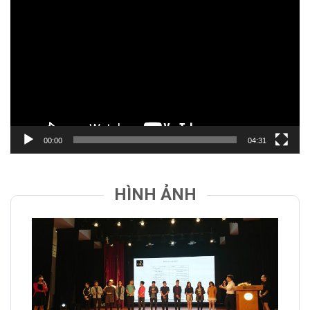
chơi
Video
00:00
04:31
HÌNH ẢNH