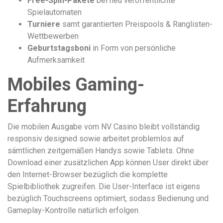
Free-Spin-Pakete
bei neu veröffentlichte
Spielautomaten
Turniere
samt garantierten Preispools & Ranglisten-
Wettbewerben
Geburtstagsboni
in Form von persönliche
Aufmerksamkeit
Mobiles Gaming-
Erfahrung
Die mobilen Ausgabe vom NV Casino bleibt vollständig
responsiv designed sowie arbeitet problemlos auf
sämtlichen zeitgemäßen Handys sowie Tablets. Ohne
Download einer zusätzlichen App können User direkt über
den Internet-Browser bezüglich die komplette
Spielbibliothek zugreifen. Die User-Interface ist eigens
bezüglich Touchscreens optimiert, sodass Bedienung und
Gameplay-Kontrolle natürlich erfolgen.