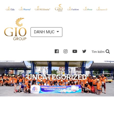
DANH MỤC
Tìm kiếm
UNCATEGORIZED
ious