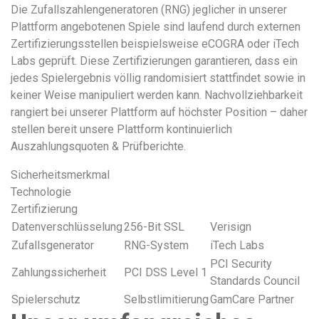
Die Zufallszahlengeneratoren (RNG) jeglicher in unserer
Plattform angebotenen Spiele sind laufend durch externen
Zertifizierungsstellen beispielsweise eCOGRA oder iTech
Labs geprüft. Diese Zertifizierungen garantieren, dass ein
jedes Spielergebnis völlig randomisiert stattfindet sowie in
keiner Weise manipuliert werden kann. Nachvollziehbarkeit
rangiert bei unserer Plattform auf höchster Position – daher
stellen bereit unsere Plattform kontinuierlich
Auszahlungsquoten & Prüfberichte.
Sicherheitsmerkmal
Technologie
Zertifizierung
Datenverschlüsselung
256-Bit SSL
Verisign
Zufallsgenerator
RNG-System
iTech Labs
PCI Security
Zahlungssicherheit
PCI DSS Level 1
Standards Council
Spielerschutz
Selbstlimitierung
GamCare Partner