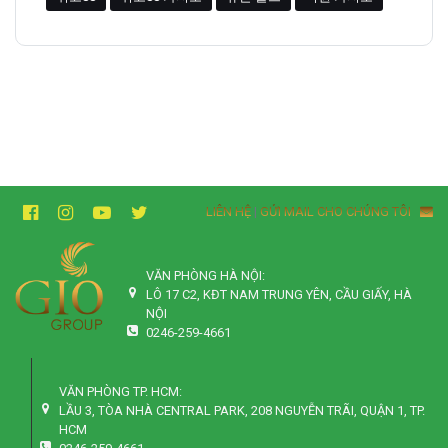
LIÊN HỆ
|
GỬI MAIL CHO CHÚNG TÔI
VĂN PHÒNG HÀ NỘI:
LÔ 17 C2, KĐT NAM TRUNG YÊN, CẦU GIẤY, HÀ
NỘI
0246-259-4661
VĂN PHÒNG TP. HCM:
LẦU 3, TÒA NHÀ CENTRAL PARK, 208 NGUYỄN TRÃI, QUẬN 1, TP.
HCM