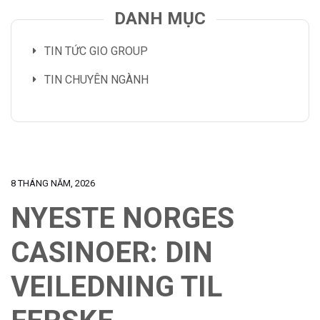
DANH MỤC
TIN TỨC GIO GROUP
TIN CHUYÊN NGÀNH
8 THÁNG NĂM, 2026
NYESTE NORGES
CASINOER: DIN
VEILEDNING TIL