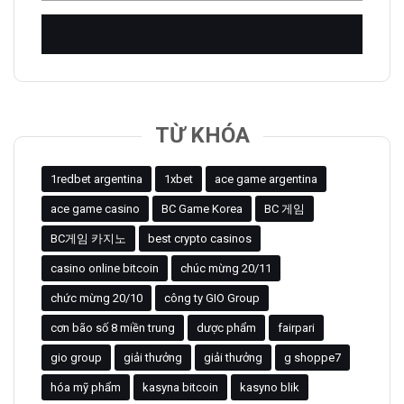
kiếm
cho:
TỪ KHÓA
1redbet argentina
1xbet
ace game argentina
ace game casino
BC Game Korea
BC 게임
BC게임 카지노
best crypto casinos
casino online bitcoin
chúc mừng 20/11
chức mừng 20/10
công ty GIO Group
cơn bão số 8 miền trung
dược phẩm
fairpari
gio group
giải thưởng
giải thưởng
g shoppe7
hóa mỹ phẩm
kasyna bitcoin
kasyno blik