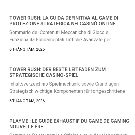
TOWER RUSH: LA GUIDA DEFINITIVA AL GAME DI
PROTEZIONE STRATEGICA NEI CASINÒ ONLINE
Sommario dei Contenuti Meccaniche di Gioco e
Funzionalità Fondamentali Tattiche Avanzate per
Massimizzare le Vincite Meccanismo di Moltiplicatori e
6 THÁNG TÁM, 2026
Round Bonus RTP, Varianza e Gestione del Bankroll
Caratteristiche Tecniche a Paragone Meccaniche di Gioco
e Caratteristiche Principali Il nostro gioco si distingue nel
TOWER RUSH: DER BESTE LEITFADEN ZUM
STRATEGISCHE CASINO-SPIEL
contesto dei casino digitali per la sua rivoluzionaria
combinazione di elementi tower […]
Inhaltsverzeichnis Spielmechanik sowie Grundlagen
Strategisch wichtige Komponenten für fortgeschrittene
Spieler Gewinnoptimierung mittels clevere
6 THÁNG TÁM, 2026
Entscheidungen Tech- Aspekte und Spielparameter
Vergleichsanalyse sämtlicher diversen Spielvarianten
Gameplay-Mechaniken & Grundlagen Unser Game vereint
PLAYME : LE GUIDE EXHAUSTIF DU GAME DE GAMING
NOUVELLE ÈRE
klassische Casino-Unterhaltung mit neuartigen TD-
Mechaniken. Die Spielmechanik basiert auf dem