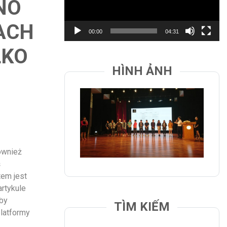
NO
ACH
00:00
04:31
LKO
HÌNH ẢNH
również
ś
em jest
artykule
aby
TÌM KIẾM
latformy