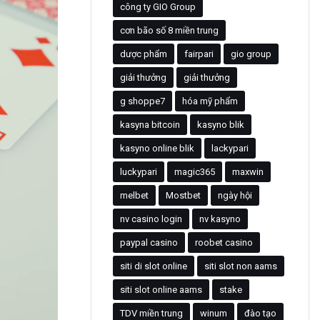
công ty GIO Group
cơn bão số 8 miền trung
dược phẩm
fairpari
gio group
giải thưởng
giải thưởng
g shoppe7
hóa mỹ phẩm
kasyna bitcoin
kasyno blik
kasyno online blik
lackypari
luckypari
magic365
maxwin
melbet
Mostbet
ngày hội
nv casino login
nv kasyno
paypal casino
roobet casino
siti di slot online
siti slot non aams
siti slot online aams
stake
TDV miền trung
winum
đào tạo