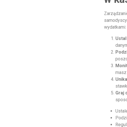
Zarządzani
samodyscyp
wydatkami:
Ustal
danym
Podzi
poszc
Monit
masz 
Unika
stawk
Graj 
sposo
Ustal
Podzi
Regul