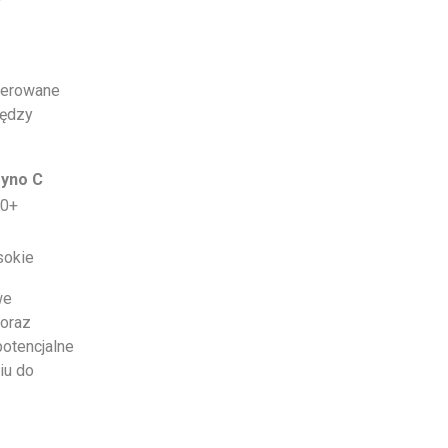
oferowane
iędzy
yno C
0+
okie
we
 oraz
otencjalne
iu do