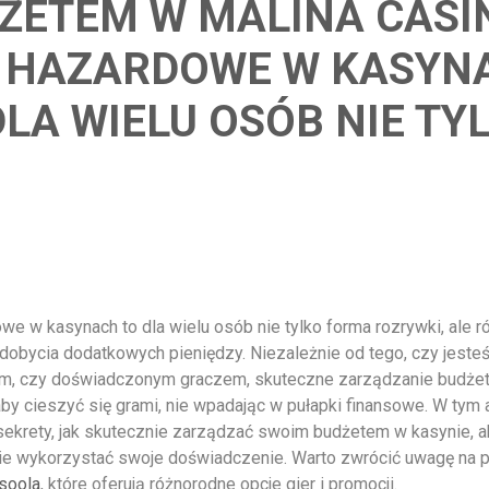
ŻETEM W MALINA CASI
 HAZARDOWE W KASYN
DLA WIELU OSÓB NIE TY
we w kasynach to dla wielu osób nie tylko forma rozrywki, ale 
dobycia dodatkowych pieniędzy. Niezależnie od tego, czy jeste
m, czy doświadczonym graczem, skuteczne zarządzanie budżet
by cieszyć się grami, nie wpadając w pułapki finansowe. W tym 
sekrety, jak skutecznie zarządzać swoim budżetem w kasynie, 
e wykorzystać swoje doświadczenie. Warto zwrócić uwagę na p
soola
, które oferują różnorodne opcje gier i promocji.