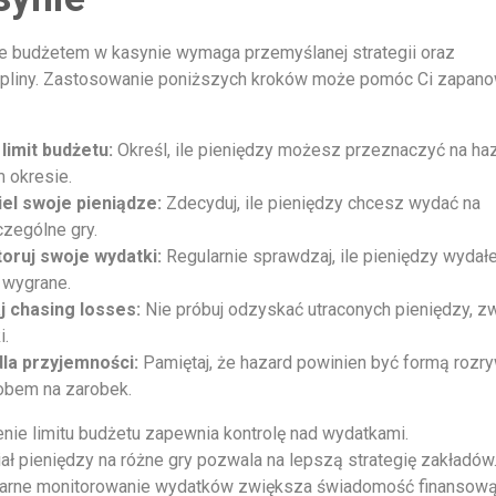
e budżetem w kasynie wymaga przemyślanej strategii oraz
liny. Zastosowanie poniższych kroków może pomóc Ci zapano
 limit budżetu:
Określ, ile pieniędzy możesz przeznaczyć na ha
 okresie.
el swoje pieniądze:
Zdecyduj, ile pieniędzy chcesz wydać na
zególne gry.
oruj swoje wydatki:
Regularnie sprawdzaj, ile pieniędzy wydałeś
wygrane.
j chasing losses:
Nie próbuj odzyskać utraconych pieniędzy, z
i.
dla przyjemności:
Pamiętaj, że hazard powinien być formą rozryw
bem na zarobek.
enie limitu budżetu zapewnia kontrolę nad wydatkami.
ał pieniędzy na różne gry pozwala na lepszą strategię zakładów
arne monitorowanie wydatków zwiększa świadomość finansową