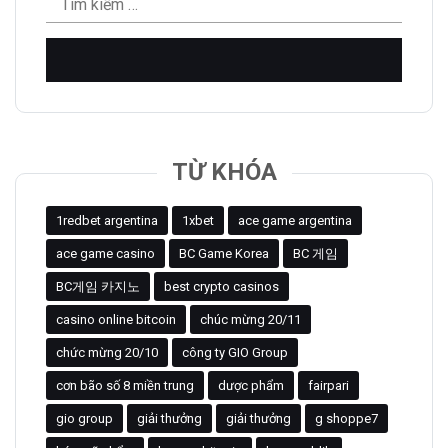
kiếm
cho:
TỪ KHÓA
1redbet argentina
1xbet
ace game argentina
ace game casino
BC Game Korea
BC 게임
BC게임 카지노
best crypto casinos
casino online bitcoin
chúc mừng 20/11
chức mừng 20/10
công ty GIO Group
cơn bão số 8 miền trung
dược phẩm
fairpari
gio group
giải thưởng
giải thưởng
g shoppe7