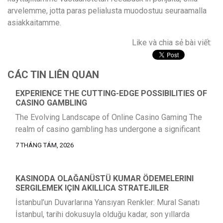
arvelemme, jotta paras pelialusta muodostuu seuraamalla
asiakkaitamme.
Like và chia sẻ bài viết:
CÁC TIN LIÊN QUAN
EXPERIENCE THE CUTTING-EDGE POSSIBILITIES OF
CASINO GAMBLING
The Evolving Landscape of Online Casino Gaming The
realm of casino gambling has undergone a significant
transformation, largely driven by technological
7 THÁNG TÁM, 2026
advancements. Online platforms have democratized
access to a wide array of games, making it possible for
players to enjoy their favourite casino experiences from
KASINODA OLAĞANÜSTÜ KUMAR ÖDEMELERINI
SERGILEMEK IÇIN AKILLICA STRATEJILER
the comfort of their homes, and here you can level […]
İstanbul’un Duvarlarına Yansıyan Renkler: Mural Sanatı
İstanbul, tarihi dokusuyla olduğu kadar, son yıllarda