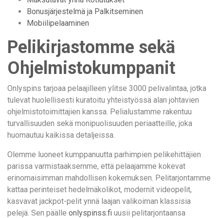
Bonusjärjestelmä ja Palkitseminen
Mobiilipelaaminen
Pelikirjastomme sekä
Ohjelmistokumppanit
Onlyspins tarjoaa pelaajilleen ylitse 3000 pelivalintaa, jotka
tulevat huolellisesti kuratoitu yhteistyössä alan johtavien
ohjelmistotoimittajien kanssa. Pelialustamme rakentuu
turvallisuuden sekä monipuolisuuden periaatteille, joka
huomautuu kaikissa detaljeissa.
Olemme luoneet kumppanuutta parhimpien pelikehittäjien
parissa varmistaaksemme, että pelaajamme kokevat
erinomaisimman mahdollisen kokemuksen. Pelitarjontamme
kattaa perinteiset hedelmäkolikot, modernit videopelit,
kasvavat jackpot-pelit ynnä laajan valikoiman klassisia
pelejä. Sen päälle
onlyspinss.fi
uusii pelitarjontaansa