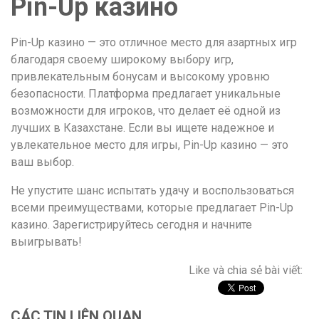
Pin-Up казино
Pin-Up казино — это отличное место для азартных игр
благодаря своему широкому выбору игр,
привлекательным бонусам и высокому уровню
безопасности. Платформа предлагает уникальные
возможности для игроков, что делает её одной из
лучших в Казахстане. Если вы ищете надежное и
увлекательное место для игры, Pin-Up казино — это
ваш выбор.
Не упустите шанс испытать удачу и воспользоваться
всеми преимуществами, которые предлагает Pin-Up
казино. Зарегистрируйтесь сегодня и начните
выигрывать!
Like và chia sẻ bài viết:
CÁC TIN LIÊN QUAN