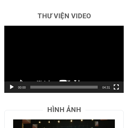
costituisce un’evoluzione rivoluzionaria nel panorama dei
game da casino online, combinando elementi strategici
THƯ VIỆN VIDEO
[…]
Trình
chơi
Video
00:00
04:31
HÌNH ẢNH