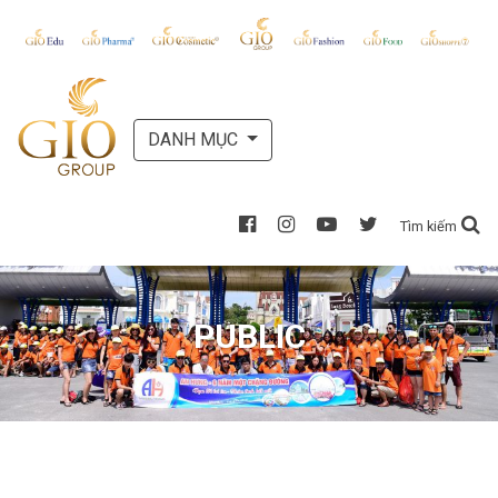
DANH MỤC
Tìm kiếm
PUBLIC
ious