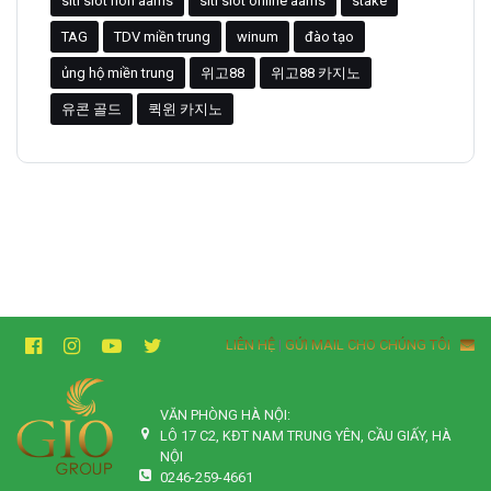
siti slot non aams
siti slot online aams
stake
TAG
TDV miền trung
winum
đào tạo
ủng hộ miền trung
위고88
위고88 카지노
유콘 골드
퀵윈 카지노
LIÊN HỆ
|
GỬI MAIL CHO CHÚNG TÔI
VĂN PHÒNG HÀ NỘI:
LÔ 17 C2, KĐT NAM TRUNG YÊN, CẦU GIẤY, HÀ
NỘI
0246-259-4661