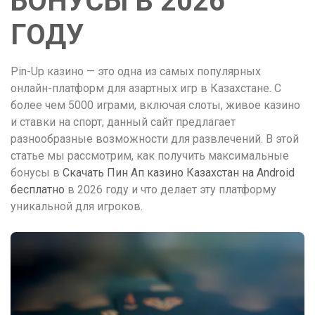
БОНУСЫ В 2026
ГОДУ
Pin-Up казино — это одна из самых популярных
онлайн-платформ для азартных игр в Казахстане. С
более чем 5000 играми, включая слоты, живое казино
и ставки на спорт, данный сайт предлагает
разнообразные возможности для развлечений. В этой
статье мы рассмотрим, как получить максимальные
бонусы в
Скачать Пин Ап казино Казахстан на Android
бесплатно
в 2026 году и что делает эту платформу
уникальной для игроков.