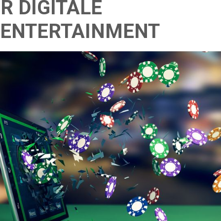
R DIGITALE
ENTERTAINMENT