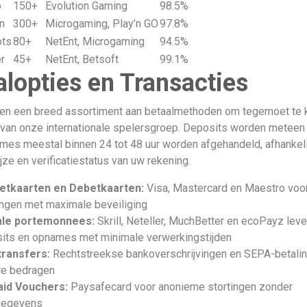
o
150+
Evolution Gaming
98.5%
n
300+
Microgaming, Play’n GO
97.8%
ots
80+
NetEnt, Microgaming
94.5%
r
45+
NetEnt, Betsoft
99.1%
alopties en Transacties
eren een breed assortiment aan betaalmethoden om tegemoet te
van onze internationale spelersgroep. Deposits worden meteen 
ames meestal binnen 24 tot 48 uur worden afgehandeld, afhankeli
ze en verificatiestatus van uw rekening.
etkaarten en Debetkaarten:
Visa, Mastercard en Maestro voor
ingen met maximale beveiliging
ale portemonnees:
Skrill, Neteller, MuchBetter en ecoPayz leve
its en opnames met minimale verwerkingstijden
ransfers:
Rechtstreekse bankoverschrijvingen en SEPA-betali
re bedragen
aid Vouchers:
Paysafecard voor anonieme stortingen zonder
gegevens