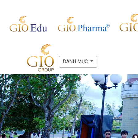
DANH MỤC