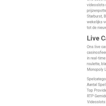
videoslots 
prijzenpott
Starburst, 
wekelijks v
tot de nieu
Live C
Ons live ca
casinosfeer
in real-tim
roulette, b
Monopoly L
Spelcatego
Aantal Spel
Top Provid
RTP Gemid
Videoslots