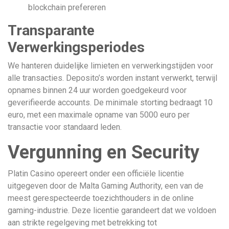
blockchain prefereren
Transparante
Verwerkingsperiodes
We hanteren duidelijke limieten en verwerkingstijden voor
alle transacties. Deposito’s worden instant verwerkt, terwijl
opnames binnen 24 uur worden goedgekeurd voor
geverifieerde accounts. De minimale storting bedraagt 10
euro, met een maximale opname van 5000 euro per
transactie voor standaard leden.
Vergunning en Security
Platin Casino opereert onder een officiële licentie
uitgegeven door de Malta Gaming Authority, een van de
meest gerespecteerde toezichthouders in de online
gaming-industrie. Deze licentie garandeert dat we voldoen
aan strikte regelgeving met betrekking tot