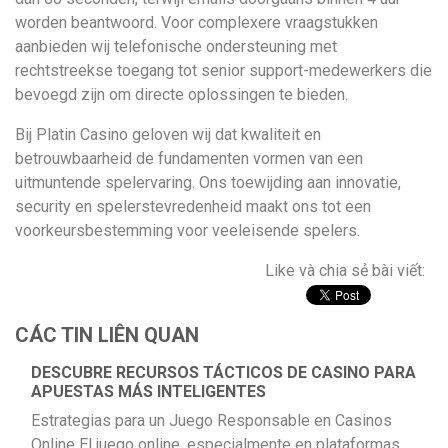
worden beantwoord. Voor complexere vraagstukken
aanbieden wij telefonische ondersteuning met
rechtstreekse toegang tot senior support-medewerkers die
bevoegd zijn om directe oplossingen te bieden.
Bij Platin Casino geloven wij dat kwaliteit en
betrouwbaarheid de fundamenten vormen van een
uitmuntende spelervaring. Ons toewijding aan innovatie,
security en spelerstevredenheid maakt ons tot een
voorkeursbestemming voor veeleisende spelers.
Like và chia sẻ bài viết:
CÁC TIN LIÊN QUAN
DESCUBRE RECURSOS TÁCTICOS DE CASINO PARA
APUESTAS MÁS INTELIGENTES
Estrategias para un Juego Responsable en Casinos
Online El juego online, especialmente en plataformas