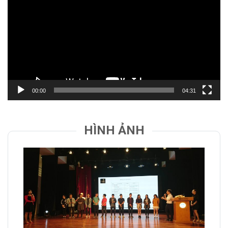
Video
00:00
04:31
HÌNH ẢNH