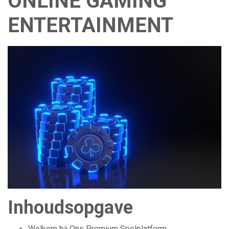
ONLINE GAMING
ENTERTAINMENT
Inhoudsopgave
Welkom bij Ons Premium Spelplatform