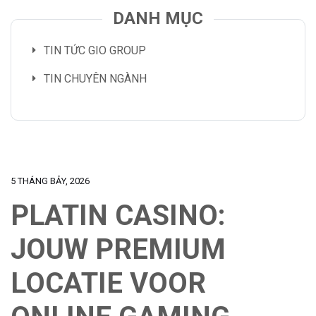
DANH MỤC
TIN TỨC GIO GROUP
TIN CHUYÊN NGÀNH
5 THÁNG BẢY, 2026
PLATIN CASINO:
JOUW PREMIUM
LOCATIE VOOR