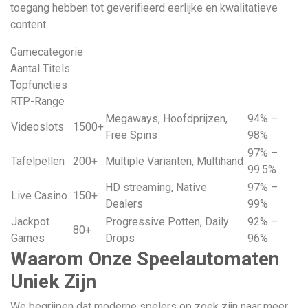
toegang hebben tot geverifieerd eerlijke en kwalitatieve
content.
Gamecategorie
Aantal Titels
Topfuncties
RTP-Range
Megaways, Hoofdprijzen,
94% –
Videoslots
1500+
Free Spins
98%
97% –
Tafelpellen
200+
Multiple Varianten, Multihand
99.5%
HD streaming, Native
97% –
Live Casino
150+
Dealers
99%
Jackpot
Progressive Potten, Daily
92% –
80+
Games
Drops
96%
Waarom Onze Speelautomaten
Uniek Zijn
We begrijpen dat moderne spelers op zoek zijn naar meer