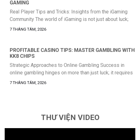
GAMING
probabilidades de cada […]
Real Player Tips and Tricks: Insights from the iGaming
Community The world of iGaming is not just about luck;
it’s a vibrant community filled with players who share their
7 THÁNG TÁM, 2026
experiences, strategies, and insights. Whether you are a
seasoned player or just starting your journey,
understanding what the community has to say can make a
PROFITABLE CASINO TIPS: MASTER GAMBLING WITH
KK8 CHIPS
significant […]
Strategic Approaches to Online Gambling Success in
online gambling hinges on more than just luck; it requires
a strategic mindset and a commitment to disciplined play.
7 THÁNG TÁM, 2026
Understanding the odds of various casino games is
fundamental. Whether you’re engaging with online slots or
live dealer games, a grasp of probability will inform your
betting decisions, and […]
THƯ VIỆN VIDEO
Trình
chơi