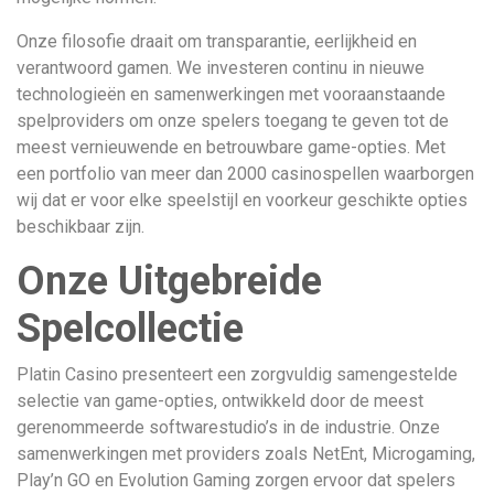
Onze filosofie draait om transparantie, eerlijkheid en
verantwoord gamen. We investeren continu in nieuwe
technologieën en samenwerkingen met vooraanstaande
spelproviders om onze spelers toegang te geven tot de
meest vernieuwende en betrouwbare game-opties. Met
een portfolio van meer dan 2000 casinospellen waarborgen
wij dat er voor elke speelstijl en voorkeur geschikte opties
beschikbaar zijn.
Onze Uitgebreide
Spelcollectie
Platin Casino presenteert een zorgvuldig samengestelde
selectie van game-opties, ontwikkeld door de meest
gerenommeerde softwarestudio’s in de industrie. Onze
samenwerkingen met providers zoals NetEnt, Microgaming,
Play’n GO en Evolution Gaming zorgen ervoor dat spelers