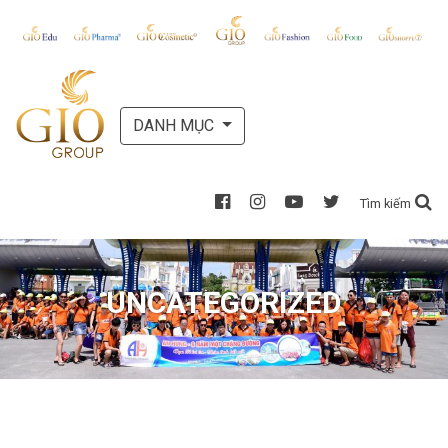
DANH MỤC
Tìm kiếm
UNCATEGORIZED
ious