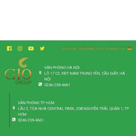
LIÊN HỆ
|
GỬI MAIL CHO CHÚNG TÔI
VĂN PHÒNG HÀ NỘI:
LÔ 17 C2, KĐT NAM TRUNG YÊN, CẦU GIẤY, HÀ
NỘI
0246-259-4661
VĂN PHÒNG TP. HCM:
LẦU 3, TÒA NHÀ CENTRAL PARK, 208 NGUYỄN TRÃI, QUẬN 1, TP.
HCM
0246-259-4661