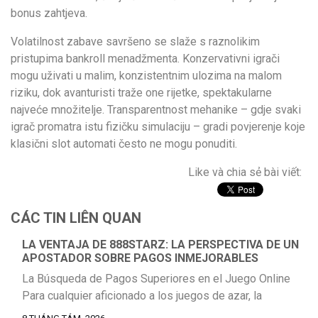
bonus zahtjeva.
Volatilnost zabave savršeno se slaže s raznolikim
pristupima bankroll menadžmenta. Konzervativni igrači
mogu uživati u malim, konzistentnim ulozima na malom
riziku, dok avanturisti traže one rijetke, spektakularne
najveće množitelje. Transparentnost mehanike – gdje svaki
igrač promatra istu fizičku simulaciju – gradi povjerenje koje
klasični slot automati često ne mogu ponuditi.
Like và chia sẻ bài viết:
CÁC TIN LIÊN QUAN
LA VENTAJA DE 888STARZ: LA PERSPECTIVA DE UN
APOSTADOR SOBRE PAGOS INMEJORABLES
La Búsqueda de Pagos Superiores en el Juego Online
Para cualquier aficionado a los juegos de azar, la
promesa de pagos excepcionales es una fuerza