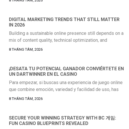
8 THÁNG TÁM, 2026
impulsora significativa. No se trata solo de la emoción
del juego, sino de la posibilidad tangible de obtener
recompensas sustanciales. Los jugadores
DIGITAL MARKETING TRENDS THAT STILL MATTER
IN 2026
experimentados buscan plataformas que no solo
ofrezcan una […]
Building a sustainable online presence still depends on a
mix of content quality, technical optimization, and
consistent audience engagement. Businesses that rely
8 THÁNG TÁM, 2026
on a single acquisition channel usually run into volatility
sooner or later, which is why a balanced strategy remains
the safer long-term choice. For teams reviewing their
¡DESATA TU POTENCIAL GANADOR CONVIÉRTETE EN
UN DARTWINNER EN EL CASINO
current acquisition model, it helps to […]
Para empezar, si buscas una experiencia de juego online
que combine emoción, variedad y facilidad de uso, has
llegado al lugar correcto. El mundo del juego en línea
8 THÁNG TÁM, 2026
ofrece un universo de entretenimiento, y encontrar la
plataforma ideal puede marcar la diferencia entre una
sesión casual y una aventura verdaderamente
SECURE YOUR WINNING STRATEGY WITH BC 게임:
FUN CASINO BLUEPRINTS REVEALED
gratificante. Estamos aquí para guiarte […]