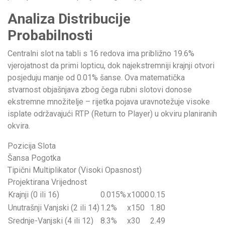
Analiza Distribucije
Probabilnosti
Centralni slot na tabli s 16 redova ima približno 19.6%
vjerojatnost da primi lopticu, dok najekstremniji krajnji otvori
posjeduju manje od 0.01% šanse. Ova matematička
stvarnost objašnjava zbog čega rubni slotovi donose
ekstremne množitelje – rijetka pojava uravnotežuje visoke
isplate održavajući RTP (Return to Player) u okviru planiranih
okvira.
Pozicija Slota
Šansa Pogotka
Tipični Multiplikator (Visoki Opasnost)
Projektirana Vrijednost
Krajnji (0 ili 16)
0.015%
x1000
0.15
Unutrašnji Vanjski (2 ili 14)
1.2%
x150
1.80
Srednje-Vanjski (4 ili 12)
8.3%
x30
2.49