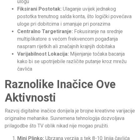
ulogu
Fiksirani Postotak:
Ulaganje uvijek jednakog
postotka trenutnog salda konta, što logički povećava
uloge pri dobitcima i smanjuje pri porazima
Centralno Targetiranje:
Fokusiranje na srednje
multiplikatore s većom frekvencom pogađanja
naspram rijetkih ali značajnih krajnjih dobitaka
Varijabilnost Lokacija:
Mijenjanje točaka bacanja
kako bi se upotrijebile različite putanje kroz mrežu
čavlića
Raznolike Inačice Ove
Aktivnosti
Razvoj digitalne inačice donijela je brojne kreativne varijacije
originalne mehanike. Suvremena tehnologija dozvoljava
prilagodbe što TV oblik nikad nije mogao pružiti.
Mini Plinko:
Ubrzana verzija s tek 8-10 linija čavlića