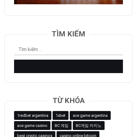
TÌM KIẾM
Tìm
kiếm
cho:
TỪ KHÓA
1redbet argentina
1xbet
ace game argentina
ace game casino
BC 게임
BC게임 카지노
best crypto casinos
casino online bitcoin