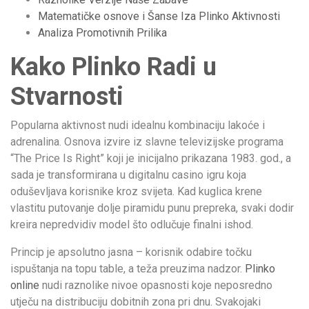
Matematičke osnove i Šanse Iza Plinko Aktivnosti
Analiza Promotivnih Prilika
Kako Plinko Radi u
Stvarnosti
Popularna aktivnost nudi idealnu kombinaciju lakoće i
adrenalina. Osnova izvire iz slavne televizijske programa
“The Price Is Right” koji je inicijalno prikazana 1983. god., a
sada je transformirana u digitalnu casino igru koja
oduševljava korisnike kroz svijeta. Kad kuglica krene
vlastitu putovanje dolje piramidu punu prepreka, svaki dodir
kreira nepredvidiv model što odlučuje finalni ishod.
Princip je apsolutno jasna – korisnik odabire točku
ispuštanja na topu table, a teža preuzima nadzor.
Plinko
online
nudi raznolike nivoe opasnosti koje neposredno
utječu na distribuciju dobitnih zona pri dnu. Svakojaki