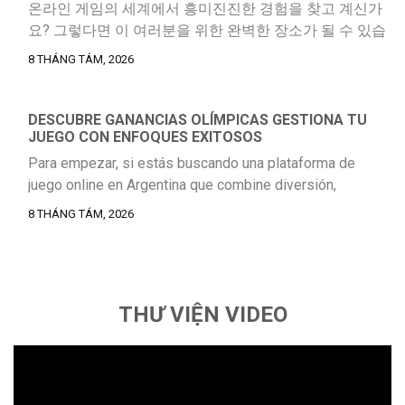
온라인 게임의 세계에서 흥미진진한 경험을 찾고 계신가
요? 그렇다면 이 여러분을 위한 완벽한 장소가 될 수 있습
니다. 이 플랫폼은 단순한 온라인 카지노를 넘어, 암호화폐
8 THÁNG TÁM, 2026
결제를 중심으로 하여 카지노 게임과 스포츠 베팅을 하나
의 계정에서 편리하게 즐길 수 있는 최적의 환경을 제공합
니다. As we mentioned in https://shebeach.co.kr, this is
DESCUBRE GANANCIAS OLÍMPICAS GESTIONA TU
JUEGO CON ENFOQUES EXITOSOS
one of the best options for enjoying casino games […]
Para empezar, si estás buscando una plataforma de
juego online en Argentina que combine diversión,
variedad y una experiencia adaptada a tus necesidades, ¡
8 THÁNG TÁM, 2026
https://olymp-casino-arg.com es la respuesta! Este sitio
se ha posicionado como una opción destacada para los
jugadores locales, ofreciendo acceso directo desde el
navegador a un mundo de entretenimiento sin igual.
THƯ VIỆN VIDEO
Imagina […]
Trình
chơi
Video