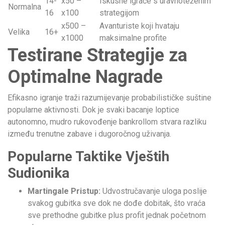
14-
x50 –
Iskusne igrače s uravnoteženim
Normalna
16
x100
strategijom
x500 –
Avanturiste koji hvataju
Velika
16+
x1000
maksimalne profite
Testirane Strategije za
Optimalne Nagrade
Efikasno igranje traži razumijevanje probabilističke suštine
popularne aktivnosti. Dok je svaki bacanje loptice
autonomno, mudro rukovođenje bankrollom stvara razliku
između trenutne zabave i dugoročnog uživanja.
Popularne Taktike Vještih
Sudionika
Martingale Pristup:
Udvostručavanje uloga poslije
svakog gubitka sve dok ne dođe dobitak, što vraća
sve prethodne gubitke plus profit jednak početnom