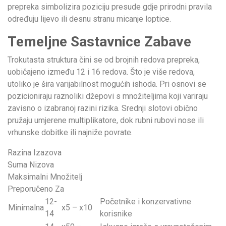
prepreka simbolizira poziciju presude gdje prirodni pravila
određuju lijevo ili desnu stranu micanje loptice.
Temeljne Sastavnice Zabave
Trokutasta struktura čini se od brojnih redova prepreka,
uobičajeno između 12 i 16 redova. Što je više redova,
utoliko je šira varijabilnost mogućih ishoda. Pri osnovi se
pozicioniraju raznoliki džepovi s množiteljima koji variraju
zavisno o izabranoj razini rizika. Srednji slotovi obično
pružaju umjerene multiplikatore, dok rubni rubovi nose ili
vrhunske dobitke ili najniže povrate.
Razina Izazova
Suma Nizova
Maksimalni Množitelj
Preporučeno Za
12-
Početnike i konzervativne
Minimalna
x5 – x10
14
korisnike