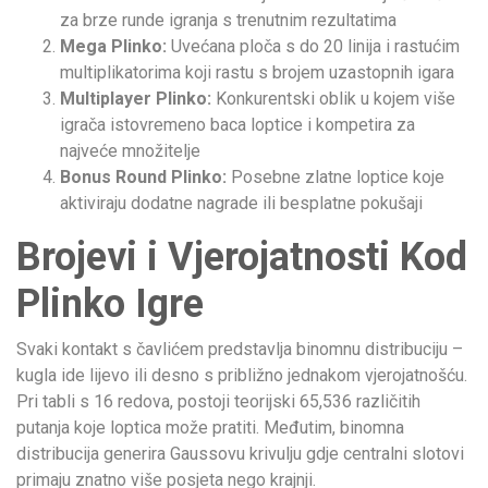
za brze runde igranja s trenutnim rezultatima
Mega Plinko:
Uvećana ploča s do 20 linija i rastućim
multiplikatorima koji rastu s brojem uzastopnih igara
Multiplayer Plinko:
Konkurentski oblik u kojem više
igrača istovremeno baca loptice i kompetira za
najveće množitelje
Bonus Round Plinko:
Posebne zlatne loptice koje
aktiviraju dodatne nagrade ili besplatne pokušaji
Brojevi i Vjerojatnosti Kod
Plinko Igre
Svaki kontakt s čavlićem predstavlja binomnu distribuciju –
kugla ide lijevo ili desno s približno jednakom vjerojatnošću.
Pri tabli s 16 redova, postoji teorijski 65,536 različitih
putanja koje loptica može pratiti. Međutim, binomna
distribucija generira Gaussovu krivulju gdje centralni slotovi
primaju znatno više posjeta nego krajnji.