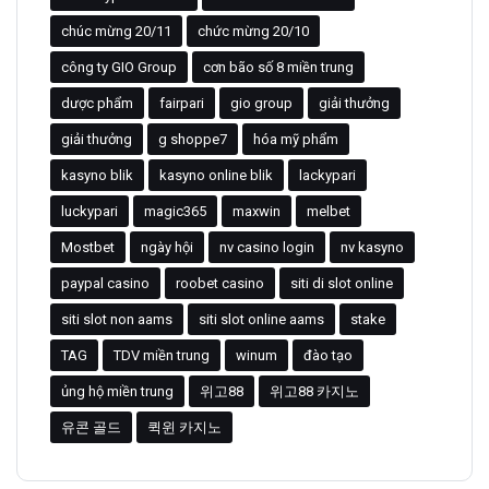
chúc mừng 20/11
chức mừng 20/10
công ty GIO Group
cơn bão số 8 miền trung
dược phẩm
fairpari
gio group
giải thưởng
giải thưởng
g shoppe7
hóa mỹ phẩm
kasyno blik
kasyno online blik
lackypari
luckypari
magic365
maxwin
melbet
Mostbet
ngày hội
nv casino login
nv kasyno
paypal casino
roobet casino
siti di slot online
siti slot non aams
siti slot online aams
stake
TAG
TDV miền trung
winum
đào tạo
ủng hộ miền trung
위고88
위고88 카지노
유콘 골드
퀵윈 카지노