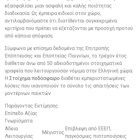
εξασφαλίσει μιαν ασφαλή και καλής ποιότητας
διαδικασία. Ως έμπειρα ειδικοί στον χώρο,
αντιλαμβανόμαστε ότι διατίθενται συγκεκριμένα
κριτήρια που πρέπει να εξετάζονται με προσοχή προτού
από κάποια απόφαση.
Σύμφωνα με επίσημα δεδομένα της Επιτροπής
Επόπτευσης και Εποπτείας Παιγνίων, το τρέχον έτος
διέθεταν άνω από 50 αδειοδοτημένοι στοιχηματικά
γραφεία που λειτουργούσαν νόμιμα στην Ελληνική χώρα.
Η
Στοίχημα ποδόσφαιρο
διαθέτει εμπεριστατωμένες
λύσεις που ικανοποιούν το σύνολο τις απαιτήσεις των
μοντέρνων παικτών.
Παράγοντας Εκτίμησης
Επίπεδο Αξίας
Γνωρίσματα
Άδεια
Επίβλεψη από ΕΕΕΠ,
Μέγιστος
Λειτουργίας
παγκόσμιες πιστοποιήσεις