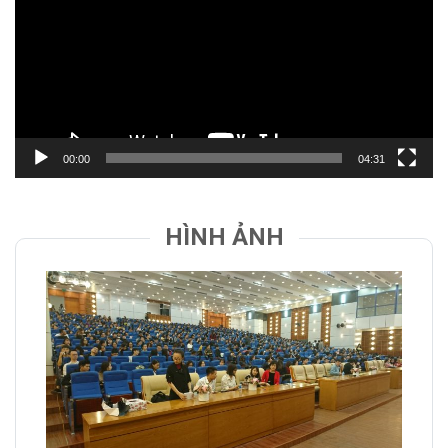
Video
00:00
04:31
HÌNH ẢNH