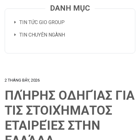
DANH MỤC
TIN TỨC GIO GROUP
TIN CHUYÊN NGÀNH
2 THÁNG BẢY, 2026
ΠΛΉΡΗΣ ΟΔΗΓΊΑΣ ΓΙΑ
ΤΙΣ ΣΤΟΙΧΉΜΑΤΟΣ
ΕΤΑΙΡΕΊΕΣ ΣΤΗΝ