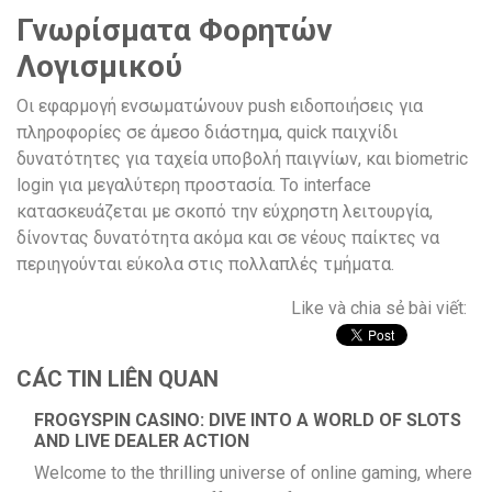
Γνωρίσματα Φορητών
Λογισμικού
Οι εφαρμογή ενσωματώνουν push ειδοποιήσεις για
πληροφορίες σε άμεσο διάστημα, quick παιχνίδι
δυνατότητες για ταχεία υποβολή παιγνίων, και biometric
login για μεγαλύτερη προστασία. Το interface
κατασκευάζεται με σκοπό την εύχρηστη λειτουργία,
δίνοντας δυνατότητα ακόμα και σε νέους παίκτες να
περιηγούνται εύκολα στις πολλαπλές τμήματα.
Like và chia sẻ bài viết:
CÁC TIN LIÊN QUAN
FROGYSPIN CASINO: DIVE INTO A WORLD OF SLOTS
AND LIVE DEALER ACTION
Welcome to the thrilling universe of online gaming, where