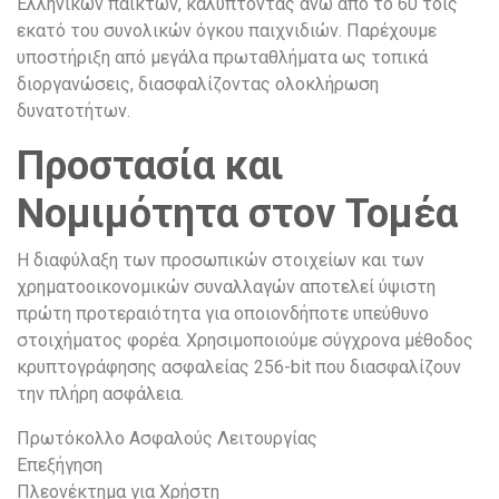
Ελληνικών παικτών, καλύπτοντας άνω από το 60 τοις
εκατό του συνολικών όγκου παιχνιδιών. Παρέχουμε
υποστήριξη από μεγάλα πρωταθλήματα ως τοπικά
διοργανώσεις, διασφαλίζοντας ολοκλήρωση
δυνατοτήτων.
Προστασία και
Νομιμότητα στον Τομέα
Η διαφύλαξη των προσωπικών στοιχείων και των
χρηματοοικονομικών συναλλαγών αποτελεί ύψιστη
πρώτη προτεραιότητα για οποιονδήποτε υπεύθυνο
στοιχήματος φορέα. Χρησιμοποιούμε σύγχρονα μέθοδος
κρυπτογράφησης ασφαλείας 256-bit που διασφαλίζουν
την πλήρη ασφάλεια.
Πρωτόκολλο Ασφαλούς Λειτουργίας
Επεξήγηση
Πλεονέκτημα για Χρήστη