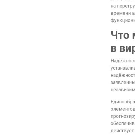
на перегр
времени в
функциони
Что 
в ви
Надёжност
устанавли
надёжност
заявленны
независимо
Единообра
элементов
прогнозир
обеспечив
действует