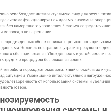
азино освобождает интеллектуальную силу для результати
огда система функционирует ожидаемо, знакомые операци
ся без намеренного управления. Человек сосредотачивает
 вопроса, а не на решении.
е непредвиденных сбоев понижает тревожность при взаи
 данными. Человек не страшится утратить результаты дея
запного сбоя приложения. Убеждённость в устойчивости по
ть трудные процедуры без опасения срыва.
йная работа порождает эмоциональный спокойствие и чув
над ситуацией. Уменьшение интеллектуальной нагруженнос
 удовлетворённость от использования системы и увеличив
ивность юзера.
нозируемость
ционирования системы и