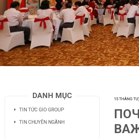
ious
DANH MỤC
15 THÁNG TƯ,
TIN TỨC GIO GROUP
ПОЧ
TIN CHUYÊN NGÀNH
ВАЖ