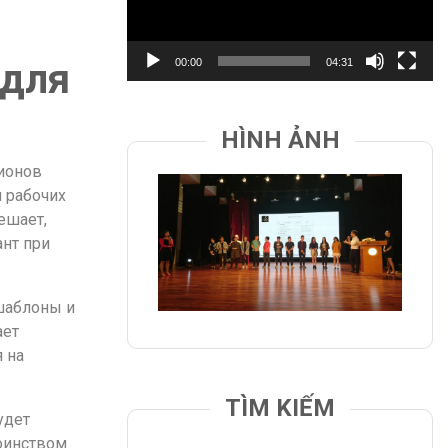
 для
00:00
04:31
HÌNH ẢNH
ионов
 рабочих
ешает,
ант при
шаблоны и
ает
 на
TÌM KIẾM
удет
оинством