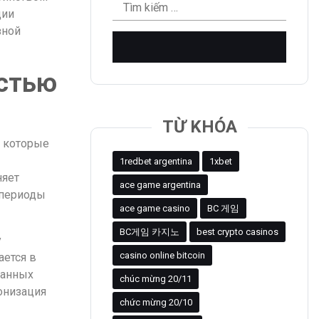
Tìm
ции
kiếm
зной
cho:
остью
TỪ KHÓA
, которые
1redbet argentina
1xbet
няет
ace game argentina
 периоды
ace game casino
BC 게임
BC게임 카지노
best crypto casinos
у
casino online bitcoin
ается в
данных
chúc mừng 20/11
онизация
chức mừng 20/10