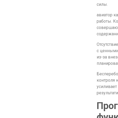
силы.
авиатор к
работы. К
совершают
содержании
Отсутстви
с ценными
из-за вне
планирова
Бесперебо
контроля 
усиливает
результат
Прог
функ