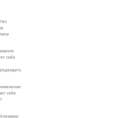
ство
ер
лики
даменте
ует себя
предвидеть
применение
ает себя
т
облемами.