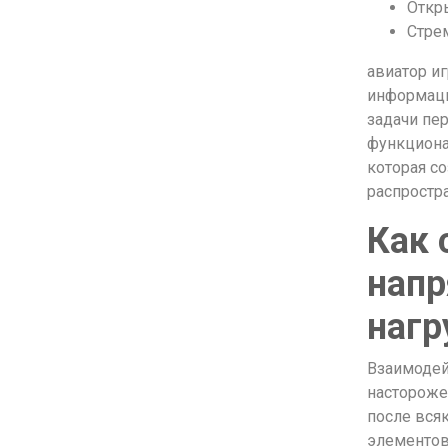
Откр
Стре
авиатор и
информаци
задачи пе
функциона
которая с
распростр
Как 
напр
нагр
Взаимодей
настороже
после вся
элементов