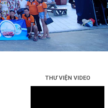
THƯ VIỆN VIDEO
Trình
chơi
Video