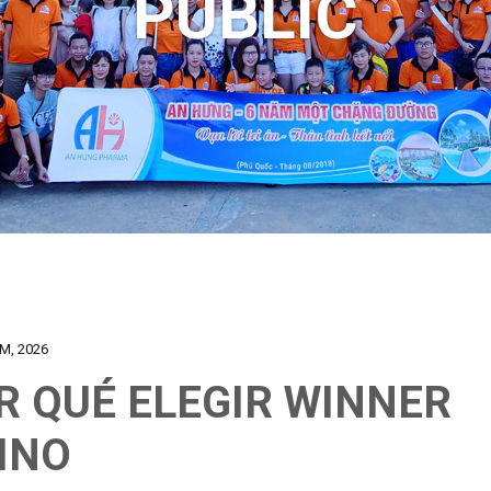
PUBLIC
M, 2026
R QUÉ ELEGIR WINNER
INO