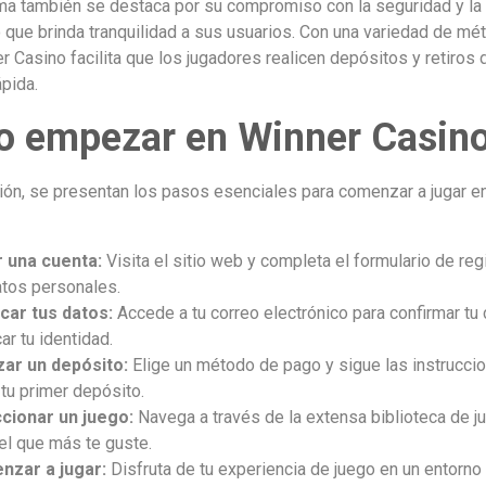
ma también se destaca por su compromiso con la seguridad y la
o que brinda tranquilidad a sus usuarios. Con una variedad de m
r Casino facilita que los jugadores realicen depósitos y retiros
ápida.
 empezar en Winner Casin
ión, se presentan los pasos esenciales para comenzar a jugar e
 una cuenta:
Visita el sitio web y completa el formulario de reg
atos personales.
icar tus datos:
Accede a tu correo electrónico para confirmar tu 
car tu identidad.
zar un depósito:
Elige un método de pago y sigue las instrucci
 tu primer depósito.
cionar un juego:
Navega a través de la extensa biblioteca de j
 el que más te guste.
zar a jugar:
Disfruta de tu experiencia de juego en un entorno