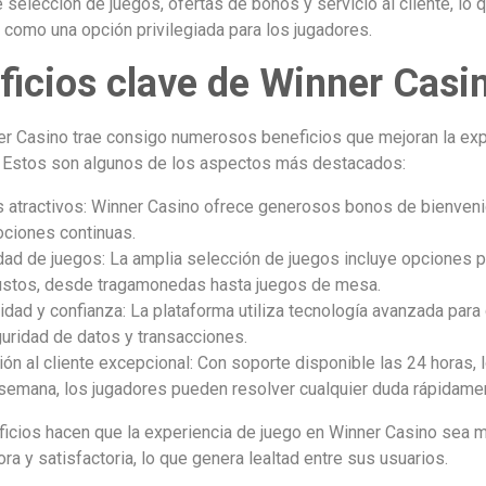
 selección de juegos, ofertas de bonos y servicio al cliente, lo 
 como una opción privilegiada para los jugadores.
ficios clave de Winner Casi
er Casino trae consigo numerosos beneficios que mejoran la exp
. Estos son algunos de los aspectos más destacados:
 atractivos: Winner Casino ofrece generosos bonos de bienveni
ciones continuas.
dad de juegos: La amplia selección de juegos incluye opciones 
ustos, desde tragamonedas hasta juegos de mesa.
idad y confianza: La plataforma utiliza tecnología avanzada para 
guridad de datos y transacciones.
ión al cliente excepcional: Con soporte disponible las 24 horas, 
 semana, los jugadores pueden resolver cualquier duda rápidame
ficios hacen que la experiencia de juego en Winner Casino sea
ra y satisfactoria, lo que genera lealtad entre sus usuarios.