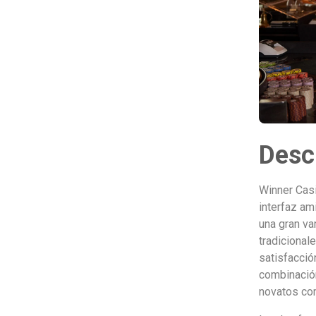
Desc
Winner Casi
interfaz am
una gran v
tradicional
satisfacción
combinación
novatos co