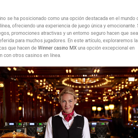
ino se ha posicionado como una opción destacada en el mundo 
línea, ofreciendo una experiencia de juego única y emocionante.
gos, promociones atractivas y un entorno seguro hacen que sea
eferida para muchos jugadores. En este artículo, exploraremos l
icas que hacen de
Winner casino MX
una opción excepcional en
 con otros casinos en línea.