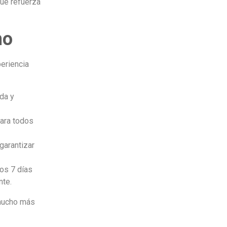
que refuerza
no
eriencia
da y
para todos
garantizar
los 7 días
nte.
 mucho más