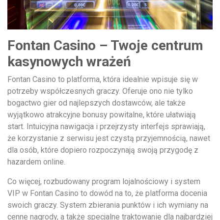
Fontan Casino – Twoje centrum
kasynowych wrażeń
Fontan Casino to platforma, która idealnie wpisuje się w
potrzeby współczesnych graczy. Oferuje ono nie tylko
bogactwo gier od najlepszych dostawców, ale także
wyjątkowo atrakcyjne bonusy powitalne, które ułatwiają
start. Intuicyjna nawigacja i przejrzysty interfejs sprawiają,
że korzystanie z serwisu jest czystą przyjemnością, nawet
dla osób, które dopiero rozpoczynają swoją przygodę z
hazardem online.
Co więcej, rozbudowany program lojalnościowy i system
VIP w Fontan Casino to dowód na to, że platforma docenia
swoich graczy. System zbierania punktów i ich wymiany na
cenne nagrody, a także specjalne traktowanie dla najbardziej