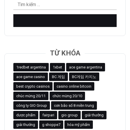
Tìm
kiếm
cho:
TỪ KHÓA
1redbet argentina
1xbet
ace game argentina
ace game casino
BC 게임
BC게임 카지노
best crypto casinos
casino online bitcoin
chúc mừng 20/11
chức mừng 20/10
công ty GIO Group
cơn bão số 8 miền trung
dược phẩm
fairpari
gio group
giải thưởng
giải thưởng
g shoppe7
hóa mỹ phẩm