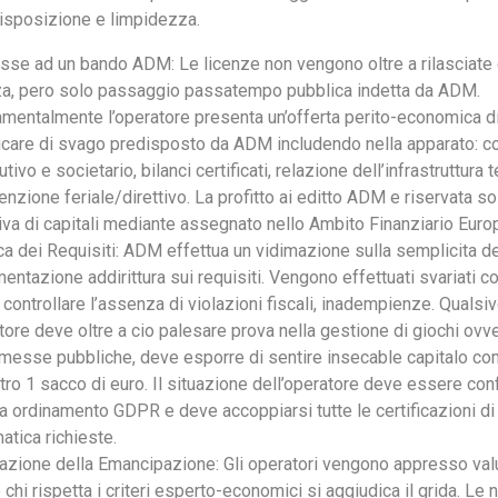
isposizione e limpidezza.
esse ad un bando ADM: Le licenze non vengono oltre a rilasciate c
za, pero solo passaggio passatempo pubblica indetta da ADM.
mentalmente l’operatore presenta un’offerta perito-economica die
ficare di svago predisposto da ADM includendo nella apparato: c
utivo e societario, bilanci certificati, relazione dell’infrastruttura
enzione feriale/direttivo. La profitto ai editto ADM e riservata so
iva di capitali mediante assegnato nello Ambito Finanziario Euro
ica dei Requisiti: ADM effettua un vidimazione sulla semplicita de
ntazione addirittura sui requisiti. Vengono effettuati svariati con
controllare l’assenza di violazioni fiscali, inadempienze. Qualsiv
tore deve oltre a cio palesare prova nella gestione di giochi ovv
esse pubbliche, deve esporre di sentire insecable capitalo co
ltro 1 sacco di euro. Il situazione dell’operatore deve essere co
a ordinamento GDPR e deve accoppiarsi tutte le certificazioni di
atica richieste.
azione della Emancipazione: Gli operatori vengono appresso valu
chi rispetta i criteri esperto-economici si aggiudica il grida. Le