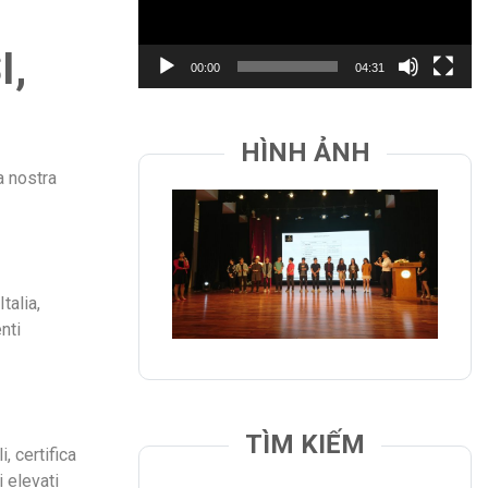
I,
00:00
04:31
HÌNH ẢNH
a nostra
talia,
nti
TÌM KIẾM
, certifica
 elevati