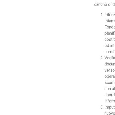
canone di d
Inter
istan
Fonda
piani
costit
ed int
comit
Verif
docume
verso 
opera
scomm
non a
abord
inform
Imput
nuovo 