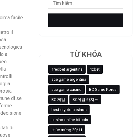
Tìm
kiếm
cho:
irca facile
tro il
osa
 tecnologica
TỪ KHÓA
lo a
peo.
lla
1redbet argentina
1xbet
trolli
ace game argentina
oglia
ace game casino
BC Game Korea
erosia
mune di se
BC 게임
BC게임 카지노
nforme
best crypto casinos
 decisione
casino online bitcoin
tati di
chúc mừng 20/11
 nuove