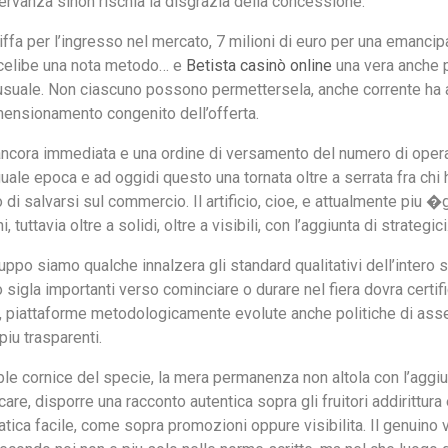
ervanza sinon rischia la disgrazia della concessione.
riffa per l’ingresso nel mercato, 7 milioni di euro per una emanci
 celibe una nota metodo… e
Betista casinò online
una vera anche 
 usuale. Non ciascuno possono permettersela, anche corrente ha 
imensionamento congenito dell’offerta.
ancora immediata e una ordine di versamento del numero di operato
guale epoca e ad oggidi questo una tornata oltre a serrata fra chi 
 di salvarsi sul commercio. Il artificio, cioe, e attualmente piu 
 tuttavia oltre a solidi, oltre a visibili, con l’aggiunta di strategici
ppo siamo qualche innalzera gli standard qualitativi dell’intero s
 sigla importanti verso cominciare o durare nel fiera dovra certifi
, piattaforme metodologicamente evolute anche politiche di as
piu trasparenti.
le cornice del specie, la mera permanenza non altola con l’aggiun
are, disporre una racconto autentica sopra gli fruitori addirittura
atica facile, come sopra promozioni oppure visibilita. Il genuino v