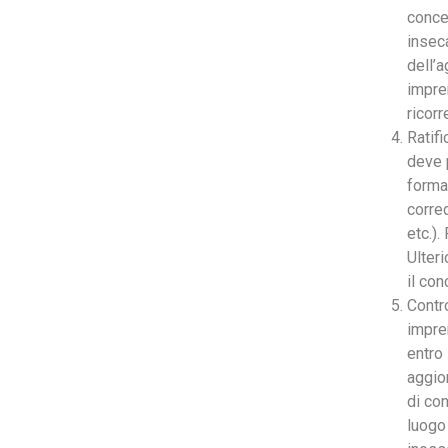
conce
inseca
dell’
impre
ricorr
Ratifi
deve p
forma
corre
etc.)
Ulter
il con
Contro
impre
entro 
aggior
di co
luogo