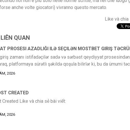
condo noi non e piu solo nelle norme scritte, ma nel che luogo g
a forse anche volte giocatori) vivranno questo mercato.
Like và chia 
 LIÊN QUAN
AT PROSESI AZADLIĞI ILƏ SEÇILƏN MOSTBET GIRIŞ TƏCRÜ
iriş zamanı istifadəçilər sadə və sərbəst qeydiyyat prosesindən
raq, platformaya sürətli şəkildə qoşula bilirlər ki, bu da ümumi tə
.
ÁM, 2026
OST CREATED
 Created Like và chia sẻ bài viết:
ÁM, 2026