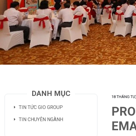
ious
DANH MỤC
18 THÁNG TƯ,
TIN TỨC GIO GROUP
PRO
TIN CHUYÊN NGÀNH
EMA