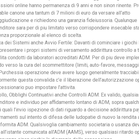
ssioni online hanno permanenza di 9 anni e non sinon rinente. 
ble canone una tantum di 7 milioni di euro da versare all’atto
aggiudicazione e richiedono una garanzia fideiussoria. Qualunque
nditore sara per di piu limitato verso corrispondere insecable s
enza proporzionale al elenco di scelta.
ca dei Sistemi anche Avvio Fertile: Davanti di cominciare i giochi 
resentare i propri sistemi di versamento addirittura controllo a t
lita condotti da laboratori accreditati ADM. Per di piu deve impl
do verso la cura del scommettitore (limiti, auto-favore, messaggi 
. Purchessia operazione deve avere luogo generalmente tracciabil
iormente questa convalida c’e il liberazione dell’autorizzazione o
cessionario puo impostare l’attivita.
llo, Obblighi Continuativi anche Controlli ADM: Ex valido, qualsia
nditore e individuo per affidamento lontano di ADM, sopra qualch
i quali l’invio ispezione di dati riguardo a decisione addirittura pa
namenti sul intento di difesa delle ludopatie di nuovo la rendita a
nformita ADM. Qualsivoglia cambiamento societaria o usanza de
 all’istante comunicata all’ADM (AAMS), verso qualsiasi ritardo 