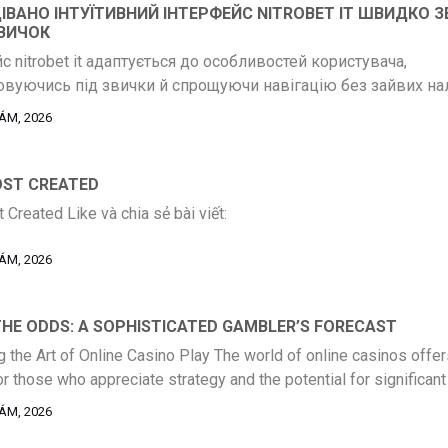
ІВАНО ІНТУЇТИВНИЙ ІНТЕРФЕЙС NITROBET IT ШВИДКО 
ЗВИЧОК
с nitrobet it адаптується до особливостей користувача,
овуючись під звички й спрощуючи навігацію без зайвих на
ть роботу з платформою максимально зручною.
ÁM, 2026
OST CREATED
 Created Like và chia sẻ bài viết:
ÁM, 2026
HE ODDS: A SOPHISTICATED GAMBLER’S FORECAST
 the Art of Online Casino Play The world of online casinos offers 
r those who appreciate strategy and the potential for significant
ated gambler approaches real money play not just as a pastime, 
ÁM, 2026
d endeavor, and for those seeking an exceptional experience, lev