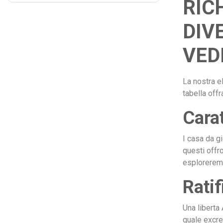
RIC
DIV
VED
La nostra e
tabella offr
Cara
I casa da gi
questi offr
esploreremo 
Rati
Una liberta
quale excre