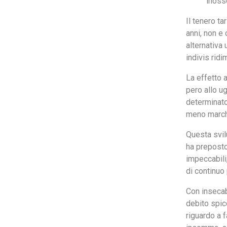
inoss
Il tenero ta
anni, non e
alternativa
indivis rid
La effetto 
pero allo u
determinato
meno marchi,
Questa svilu
ha preposto
impeccabili
di continuo 
Con insecab
debito spicc
riguardo a f