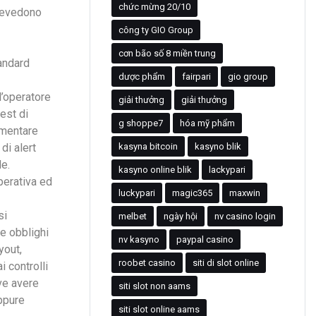
chức mừng 20/10
Prevedono
công ty GIO Group
cơn bão số 8 miền trung
tandard
dược phẩm
fairpari
gio group
l’operatore
giải thưởng
giải thưởng
est di
g shoppe7
hóa mỹ phẩm
ementare
di alert
kasyna bitcoin
kasyno blik
e.
kasyno online blik
lackypari
perativa ed
luckypari
magic365
maxwin
si
melbet
ngày hội
nv casino login
e obblighi
nv kasyno
paypal casino
yout,
roobet casino
siti di slot online
i controlli
ve avere
siti slot non aams
oppure
siti slot online aams