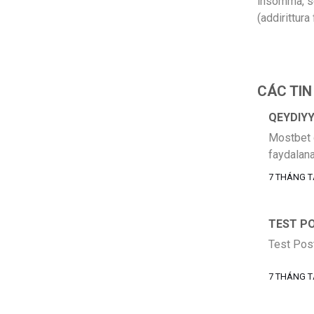
insomma, se
(addirittur
CÁC TIN
QEYDIYY
Mostbet g
faydalana
rahat edir
7 THÁNG T
TEST P
Test Post
7 THÁNG T