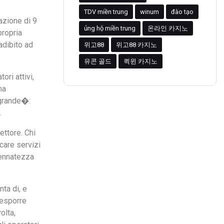
TDV miền trung
winum
đào tạo
pazione di 9
ủng hộ miền trung
온라인 카지노
propria
adibito ad
위고88
위고88 카지노
유콘 골드
퀵윈 카지노
ri attivi,
ha
�grande�:
.
ettore. Chi
care servizi
sennatezza
ta di, e
 esporre
olta,