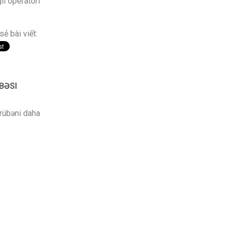
li operatori
sẻ bài viết:
BƏSI
crübəni daha