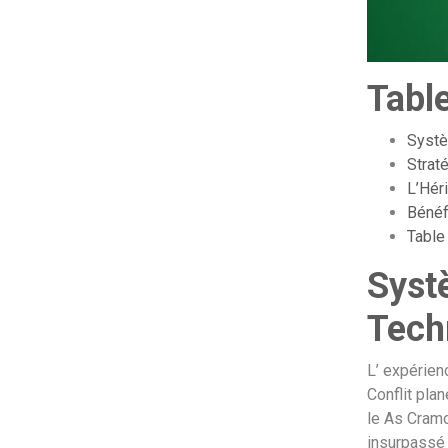
Tabl
Systè
Strat
L’Hér
Bénéf
Table
Syst
Tech
L’ expérien
Conflit pla
le As Cramo
insurpassé 