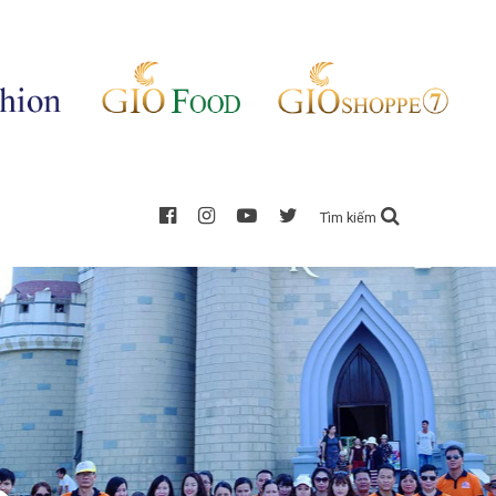
Tìm kiếm