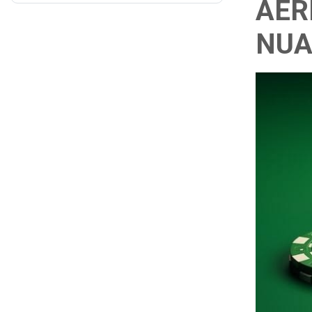
AÉR
NUA