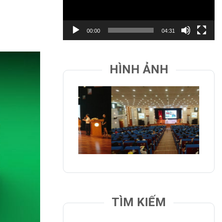
00:00
04:31
HÌNH ẢNH
TÌM KIẾM