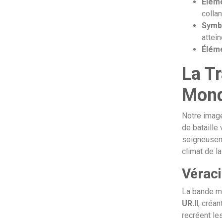
Élém
colla
Symbo
attei
Éléme
La Tr
Mond
Notre image
de bataille
soigneuseme
climat de la
Véraci
La bande mu
UR.II
, créa
recréent le