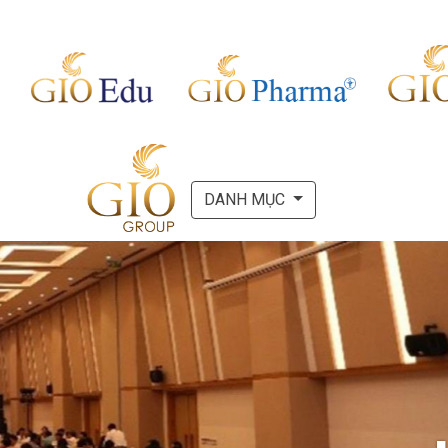
DANH MỤC