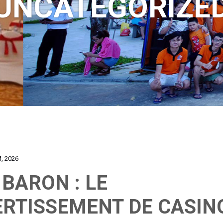
UNCATEGORIZE
, 2026
 BARON : LE
ERTISSEMENT DE CASIN