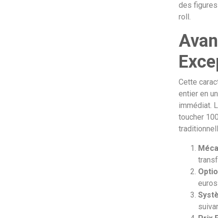
des figures
roll.
Avan
Exce
Cette carac
entier en u
immédiat. 
toucher 10
traditionnel
Méca
trans
Optio
euros
Systè
suiva