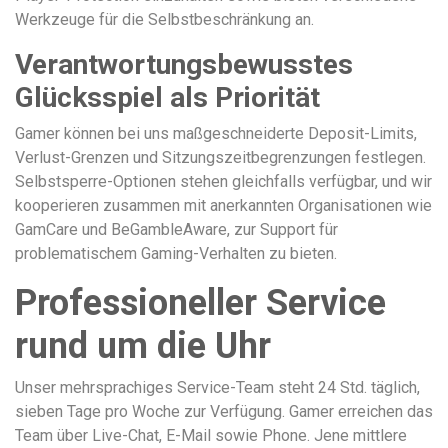
Werkzeuge für die Selbstbeschränkung an.
Verantwortungsbewusstes
Glücksspiel als Priorität
Gamer können bei uns maßgeschneiderte Deposit-Limits,
Verlust-Grenzen und Sitzungszeitbegrenzungen festlegen.
Selbstsperre-Optionen stehen gleichfalls verfügbar, und wir
kooperieren zusammen mit anerkannten Organisationen wie
GamCare und BeGambleAware, zur Support für
problematischem Gaming-Verhalten zu bieten.
Professioneller Service
rund um die Uhr
Unser mehrsprachiges Service-Team steht 24 Std. täglich,
sieben Tage pro Woche zur Verfügung. Gamer erreichen das
Team über Live-Chat, E-Mail sowie Phone. Jene mittlere