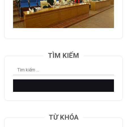
TÌM KIẾM
Tìm
kiếm
cho:
TỪ KHÓA