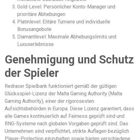
Gold-Level: Persönlicher Konto-Manager und
prioritäre Abhebungen
Platinlevel: Elitäre Turniere und individuelle
Bonusangebote
Diamantlevel: Maximale Abhebungslimits und
Luxuserlebnisse
Genehmigung und Schutz
der Spieler
Redracer Spielbank funktioniert gemäß der gültigen
Glücksspiel-Lizenz der Malta Gaming Authority (Malta
Gaming Authority), einer der rigorosesten
Aufsichtsbehörden in Europa. Diese Lizenz garantiert, dass
alle Games kontinuierlich auf Fairness geprüft sind und
RNG-Systeme nach globalen Vorgaben geprüft sind. Das
Unternehmen sind verpflichtet, strikte Auflagen bezüglich
Player-Protection einzuhalten sowie bieten verschiedene