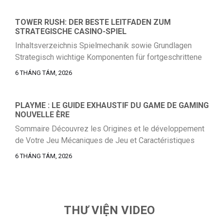
Caratteristiche Tecniche a Paragone Meccaniche di Gioco
e Caratteristiche Principali Il nostro gioco si distingue nel
TOWER RUSH: DER BESTE LEITFADEN ZUM
STRATEGISCHE CASINO-SPIEL
contesto dei casino digitali per la sua rivoluzionaria
combinazione di elementi tower […]
Inhaltsverzeichnis Spielmechanik sowie Grundlagen
Strategisch wichtige Komponenten für fortgeschrittene
Spieler Gewinnoptimierung mittels clevere
6 THÁNG TÁM, 2026
Entscheidungen Tech- Aspekte und Spielparameter
Vergleichsanalyse sämtlicher diversen Spielvarianten
Gameplay-Mechaniken & Grundlagen Unser Game vereint
PLAYME : LE GUIDE EXHAUSTIF DU GAME DE GAMING
NOUVELLE ÈRE
klassische Casino-Unterhaltung mit neuartigen TD-
Mechaniken. Die Spielmechanik basiert auf dem
Sommaire Découvrez les Origines et le développement
progressiven progressiven Aufbausystem, bei welchem
de Votre Jeu Mécaniques de Jeu et Caractéristiques
dort Spieler durchdachte Wahlen während der Live-Phase
Stratégies Gagnantes pour Optimiser vos Profits
6 THÁNG TÁM, 2026
vornehmen können. Jede einzelne Spielrunde […]
Avantages Comparatifs sur ce Marché Chiffres et Ratios
de Paiement Les Origines et le développement de Votre
Jeu Notre jeu constitue une révolution dans le monde des
casinos en ligne virtuels, combinant des principes […]
THƯ VIỆN VIDEO