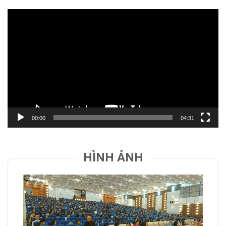
Trình
chơi
Video
00:00
04:31
HÌNH ẢNH