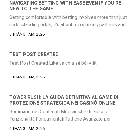
NAVIGATING BETTING WITH EASE EVEN IF YOU’RE
NEW TO THE GAME
Getting comfortable with betting involves more than just
understanding odds; it’s about recognizing patterns and
trusting your instincts as you gradually build confidence
6 THÁNG TÁM, 2026
in the process.
TEST POST CREATED
Test Post Created Like và chia sẻ bài viết:
6 THÁNG TÁM, 2026
TOWER RUSH: LA GUIDA DEFINITIVA AL GAME DI
PROTEZIONE STRATEGICA NEI CASINÒ ONLINE
Sommario dei Contenuti Meccaniche di Gioco e
Funzionalità Fondamentali Tattiche Avanzate per
Massimizzare le Vincite Meccanismo di Moltiplicatori e
6 THÁNG TÁM, 2026
Round Bonus RTP, Varianza e Gestione del Bankroll