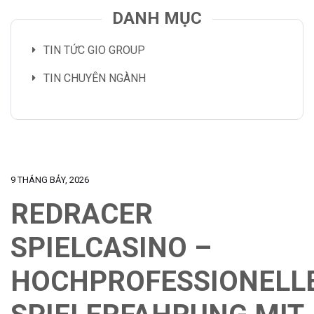
DANH MỤC
TIN TỨC GIO GROUP
TIN CHUYÊN NGÀNH
9 THÁNG BẢY, 2026
REDRACER
SPIELCASINO –
HOCHPROFESSIONELL