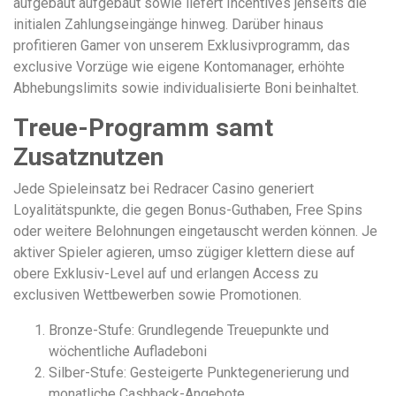
aufgebaut aufgebaut sowie liefert Incentives jenseits die
initialen Zahlungseingänge hinweg. Darüber hinaus
profitieren Gamer von unserem Exklusivprogramm, das
exclusive Vorzüge wie eigene Kontomanager, erhöhte
Abhebungslimits sowie individualisierte Boni beinhaltet.
Treue-Programm samt
Zusatznutzen
Jede Spieleinsatz bei Redracer Casino generiert
Loyalitätspunkte, die gegen Bonus-Guthaben, Free Spins
oder weitere Belohnungen eingetauscht werden können. Je
aktiver Spieler agieren, umso zügiger klettern diese auf
obere Exklusiv-Level auf und erlangen Access zu
exclusiven Wettbewerben sowie Promotionen.
Bronze-Stufe: Grundlegende Treuepunkte und
wöchentliche Aufladeboni
Silber-Stufe: Gesteigerte Punktegenerierung und
monatliche Cashback-Angebote