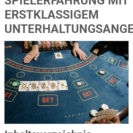
SPIELERFAHRUNG MIT
ERSTKLASSIGEM
UNTERHALTUNGSANG