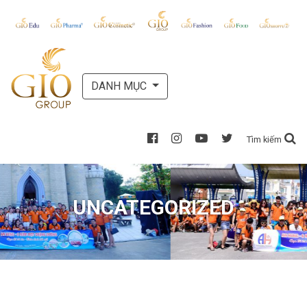
DANH MỤC
Tìm kiếm
UNCATEGORIZED
ious