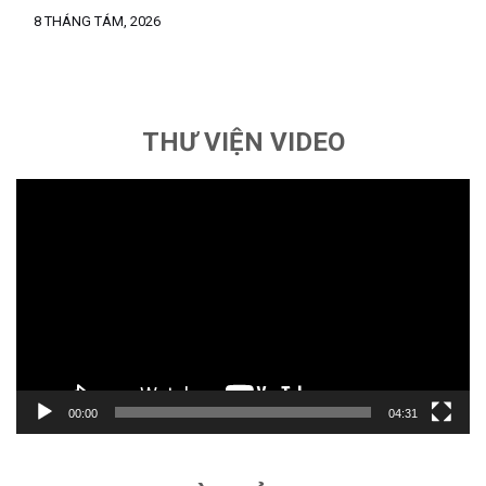
promesa de pagos excepcionales es una fuerza
8 THÁNG TÁM, 2026
impulsora significativa. No se trata solo de la emoción
del juego, sino de la posibilidad tangible de obtener
recompensas sustanciales. Los jugadores
experimentados buscan plataformas que no solo
THƯ VIỆN VIDEO
ofrezcan una […]
Trình
chơi
Video
00:00
04:31