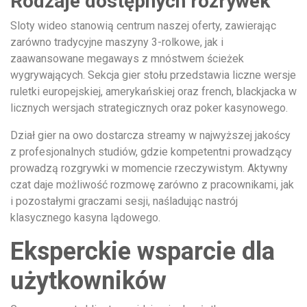
Rodzaje dostępnych rozrywek
Sloty wideo stanowią centrum naszej oferty, zawierając
zarówno tradycyjne maszyny 3-rolkowe, jak i
zaawansowane megaways z mnóstwem ścieżek
wygrywających. Sekcja gier stołu przedstawia liczne wersje
ruletki europejskiej, amerykańskiej oraz french, blackjacka w
licznych wersjach strategicznych oraz poker kasynowego.
Dział gier na owo dostarcza streamy w najwyższej jakoścy
z profesjonalnych studiów, gdzie kompetentni prowadzący
prowadzą rozgrywki w momencie rzeczywistym. Aktywny
czat daje możliwość rozmowę zarówno z pracownikami, jak
i pozostałymi graczami sesji, naśladując nastrój
klasycznego kasyna lądowego.
Eksperckie wsparcie dla
użytkowników