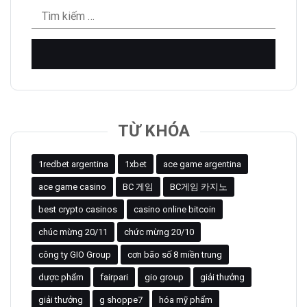
Tìm
kiếm
cho:
TỪ KHÓA
1redbet argentina
1xbet
ace game argentina
ace game casino
BC 게임
BC게임 카지노
best crypto casinos
casino online bitcoin
chúc mừng 20/11
chức mừng 20/10
công ty GIO Group
cơn bão số 8 miền trung
dược phẩm
fairpari
gio group
giải thưởng
giải thưởng
g shoppe7
hóa mỹ phẩm