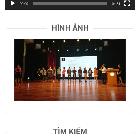
00:00
04:31
HÌNH ẢNH
TÌM KIẾM