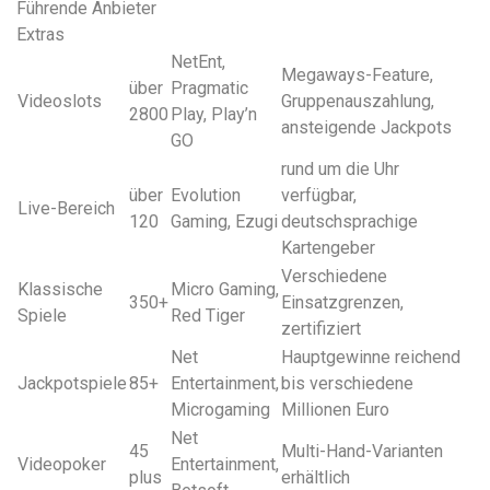
Führende Anbieter
Extras
NetEnt,
Megaways-Feature,
über
Pragmatic
Videoslots
Gruppenauszahlung,
2800
Play, Play’n
ansteigende Jackpots
GO
rund um die Uhr
über
Evolution
verfügbar,
Live-Bereich
120
Gaming, Ezugi
deutschsprachige
Kartengeber
Verschiedene
Klassische
Micro Gaming,
350+
Einsatzgrenzen,
Spiele
Red Tiger
zertifiziert
Net
Hauptgewinne reichend
Jackpotspiele
85+
Entertainment,
bis verschiedene
Microgaming
Millionen Euro
Net
45
Multi-Hand-Varianten
Videopoker
Entertainment,
plus
erhältlich