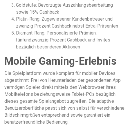
Goldstufe: Bevorzugte Auszahlungsbearbeitung
sowie 15% Cashback
Platin-Rang: Zugewiesener Kundenbetreuer und
zwanzig Prozent Cashback nebst Extra-Präsenten
Diamant-Rang: Personalisierte Prämien,
fünfundzwanzig Prozent Cashback und Invites
bezüglich besonderen Aktionen
Mobile Gaming-Erlebnis
Die Spielplattform wurde komplett für mobiler Devices
abgestimmt. Frei von Herunterladen der gesonderten App
vermögen Spieler direkt mittels den Webbrowser ihres
Mobiltelefons beziehungsweise Tablet-PCs bezüglich
dieses gesamte Spielangebot zugreifen. Die adaptive
Benutzeroberfläche passt sich von selbst für verschiedene
Bildschirmgrößen entsprechend sowie garantiert ein
benutzerfreundliche Bedienung.