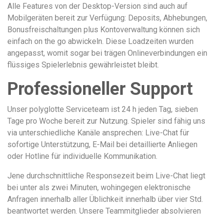
Alle Features von der Desktop-Version sind auch auf
Mobilgeräten bereit zur Verfügung: Deposits, Abhebungen,
Bonusfreischaltungen plus Kontoverwaltung können sich
einfach on the go abwickeln. Diese Loadzeiten wurden
angepasst, womit sogar bei trägen Onlineverbindungen ein
flüssiges Spielerlebnis gewährleistet bleibt.
Professioneller Support
Unser polyglotte Serviceteam ist 24 h jeden Tag, sieben
Tage pro Woche bereit zur Nutzung. Spieler sind fähig uns
via unterschiedliche Kanäle ansprechen: Live-Chat für
sofortige Unterstützung, E-Mail bei detaillierte Anliegen
oder Hotline für individuelle Kommunikation.
Jene durchschnittliche Responsezeit beim Live-Chat liegt
bei unter als zwei Minuten, wohingegen elektronische
Anfragen innerhalb aller Üblichkeit innerhalb über vier Std.
beantwortet werden. Unsere Teammitglieder absolvieren