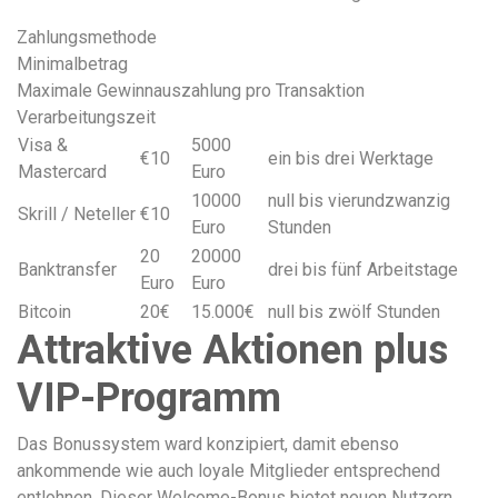
Zahlungsmethode
Minimalbetrag
Maximale Gewinnauszahlung pro Transaktion
Verarbeitungszeit
Visa &
5000
€10
ein bis drei Werktage
Mastercard
Euro
10000
null bis vierundzwanzig
Skrill / Neteller
€10
Euro
Stunden
20
20000
Banktransfer
drei bis fünf Arbeitstage
Euro
Euro
Bitcoin
20€
15.000€
null bis zwölf Stunden
Attraktive Aktionen plus
VIP-Programm
Das Bonussystem ward konzipiert, damit ebenso
ankommende wie auch loyale Mitglieder entsprechend
entlohnen. Dieser Welcome-Bonus bietet neuen Nutzern