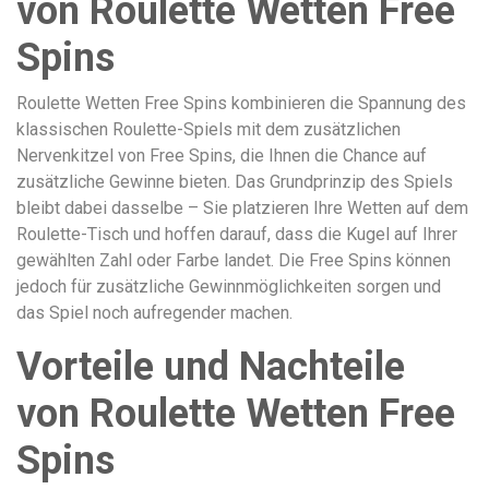
von Roulette Wetten Free
Spins
Roulette Wetten Free Spins kombinieren die Spannung des
klassischen Roulette-Spiels mit dem zusätzlichen
Nervenkitzel von Free Spins, die Ihnen die Chance auf
zusätzliche Gewinne bieten. Das Grundprinzip des Spiels
bleibt dabei dasselbe – Sie platzieren Ihre Wetten auf dem
Roulette-Tisch und hoffen darauf, dass die Kugel auf Ihrer
gewählten Zahl oder Farbe landet. Die Free Spins können
jedoch für zusätzliche Gewinnmöglichkeiten sorgen und
das Spiel noch aufregender machen.
Vorteile und Nachteile
von Roulette Wetten Free
Spins