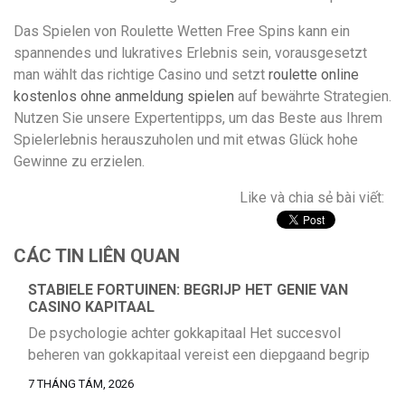
Das Spielen von Roulette Wetten Free Spins kann ein
spannendes und lukratives Erlebnis sein, vorausgesetzt
man wählt das richtige Casino und setzt
roulette online
kostenlos ohne anmeldung spielen
auf bewährte Strategien.
Nutzen Sie unsere Expertentipps, um das Beste aus Ihrem
Spielerlebnis herauszuholen und mit etwas Glück hohe
Gewinne zu erzielen.
Like và chia sẻ bài viết:
CÁC TIN LIÊN QUAN
STABIELE FORTUINEN: BEGRIJP HET GENIE VAN
CASINO KAPITAAL
De psychologie achter gokkapitaal Het succesvol
beheren van gokkapitaal vereist een diepgaand begrip
van de psychologische factoren die spelers beïnvloeden.
7 THÁNG TÁM, 2026
Emoties zoals hebzucht, angst en overmoed kunnen