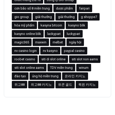
cơn bão số 8 miền trung
dược phẩm
fairpari
gio group
giải thưởng
giải thưởng
g shoppe7
hóa mỹ phẩm
kasyna bitcoin
kasyno blik
kasyno online blik
lackypari
luckypari
magic365
maxwin
melbet
ngày hội
nv casino login
nv kasyno
paypal casino
roobet casino
siti di slot online
siti slot non aams
siti slot online aams
TDV miền trung
winum
đào tạo
ủng hộ miền trung
온라인 카지노
위고88
위고88 카지노
유콘 골드
퀵윈 카지노