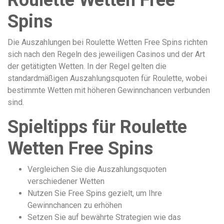
Roulette Wetten Free
Spins
Die Auszahlungen bei Roulette Wetten Free Spins richten
sich nach den Regeln des jeweiligen Casinos und der Art
der getätigten Wetten. In der Regel gelten die
standardmäßigen Auszahlungsquoten für Roulette, wobei
bestimmte Wetten mit höheren Gewinnchancen verbunden
sind.
Spieltipps für Roulette
Wetten Free Spins
Vergleichen Sie die Auszahlungsquoten
verschiedener Wetten
Nutzen Sie Free Spins gezielt, um Ihre
Gewinnchancen zu erhöhen
Setzen Sie auf bewährte Strategien wie das