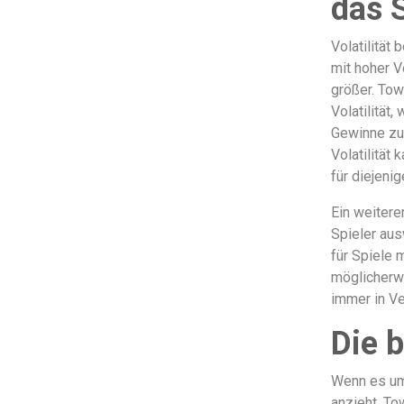
das 
Volatilität
mit hoher V
größer. To
Volatilität
Gewinne zu 
Volatilität
für diejeni
Ein weiterer
Spieler aus
für Spiele 
möglicherwe
immer in Ve
Die 
Wenn es um 
anzieht. T