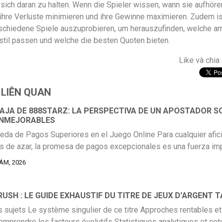
sich daran zu halten. Wenn die Spieler wissen, wann sie aufhören
ihre Verluste minimieren und ihre Gewinne maximieren. Zudem i
rschiedene Spiele auszuprobieren, um herauszufinden, welche a
stil passen und welche die besten Quoten bieten.
Like và chia 
 LIÊN QUAN
AJA DE 888STARZ: LA PERSPECTIVA DE UN APOSTADOR S
INMEJORABLES
eda de Pagos Superiores en el Juego Online Para cualquier afic
os de azar, la promesa de pagos excepcionales es una fuerza im
tiva. No se trata solo de la emoción del juego, sino de la posibili
ÁM, 2026
er recompensas sustanciales. Los jugadores experimentados b
as que no solo ofrezcan una […]
USH : LE GUIDE EXHAUSTIF DU TITRE DE JEUX D’ARGENT 
 sujets Le système singulier de ce titre Approches rentables et
mprendre les facteurs évolutifs Statistiques analytiques et co