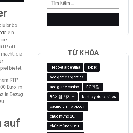
Tìm
kiếm
er
cho:
ieler bei
/de
ein
eine
 RTP oft
TỪ KHÓA
 macht, die
er
1redbet argentina
1xbet
iel bietet.
ace game argentina
einem RTP
100 Euro im
ace game casino
BC 게임
nz in Bezug
BC게임 카지노
best crypto casinos
zu
casino online bitcoin
chúc mừng 20/11
n auf
chức mừng 20/10