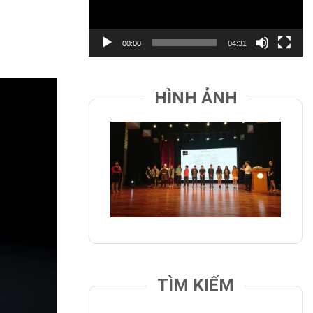
00:00
04:31
HÌNH ẢNH
TÌM KIẾM