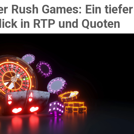
r Rush Games: Ein tiefer
lick in RTP und Quoten