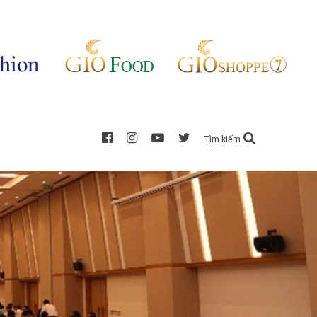
Tìm kiếm