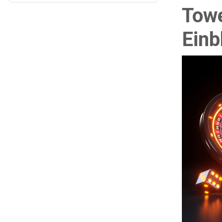
Towe
Einb