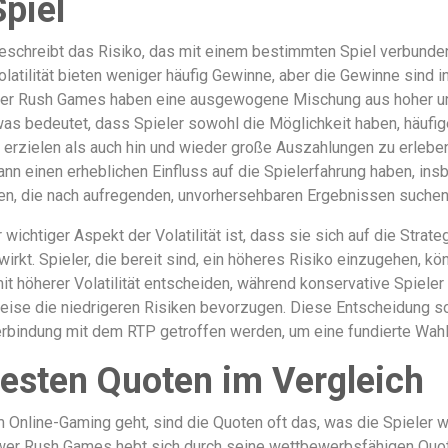
Spiel
 beschreibt das Risiko, das mit einem bestimmten Spiel verbunden
olatilität bieten weniger häufig Gewinne, aber die Gewinne sind i
wer Rush Games haben eine ausgewogene Mischung aus hoher un
, was bedeutet, dass Spieler sowohl die Möglichkeit haben, häufig
erzielen als auch hin und wieder große Auszahlungen zu erlebe
 kann einen erheblichen Einfluss auf die Spielerfahrung haben, in
gen, die nach aufregenden, unvorhersehbaren Ergebnissen suchen
 wichtiger Aspekt der Volatilität ist, dass sie sich auf die Strate
wirkt. Spieler, die bereit sind, ein höheres Risiko einzugehen, kö
mit höherer Volatilität entscheiden, während konservative Spieler
ise die niedrigeren Risiken bevorzugen. Diese Entscheidung so
rbindung mit dem RTP getroffen werden, um eine fundierte Wahl 
besten Quoten im Vergleich
Online-Gaming geht, sind die Quoten oft das, was die Spieler wi
ower Rush Games hebt sich durch seine wettbewerbsfähigen Quo