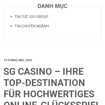
DANH MỤC
TIN TỨC GIO GROUP
TIN CHUYÊN NGÀNH
14 THÁNG SÁU, 2026
SG CASINO – IHRE
TOP-DESTINATION
FÜR HOCHWERTIGES