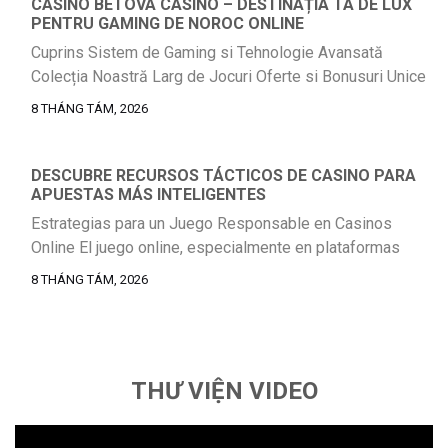
we have assembled a impressive array of more than
CASINO BETOVA CASINO – DESTINAȚIA TA DE LUX
PENTRU GAMING DE NOROC ONLINE
3,500 top-tier gaming games that would prompt even
every most […]
Cuprins Sistem de Gaming si Tehnologie Avansată
Colecția Noastră Larg de Jocuri Oferte si Bonusuri Unice
Modalități de Plata si Tranzacții Securizate Experienta
8 THÁNG TÁM, 2026
Mobile Îmbunătățită Serviciul Nostru destinat Clienți
Infrastructura pentru Gaming si Tehnologie Avansată Aici
la betova recenzie, ne-am creat reputația asupra fundația
DESCUBRE RECURSOS TÁCTICOS DE CASINO PARA
APUESTAS MÁS INTELIGENTES
unei infrastructurii tehnologice cu ultimei generație.
Sistemul noastra implementează protocoale de […]
Estrategias para un Juego Responsable en Casinos
Online El juego online, especialmente en plataformas
como https://caposino-arg.com/, puede ser una fuente
8 THÁNG TÁM, 2026
de entretenimiento si se aborda con la mentalidad
correcta. Implementar estrategias de juego responsable
es fundamental para asegurar que la experiencia sea
positiva y no derive en problemas. Esto implica
THƯ VIỆN VIDEO
establecer límites claros de tiempo […]
Trình