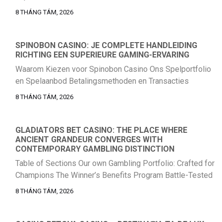
the Return to Player, or RTP, of the slot games you
8 THÁNG TÁM, 2026
choose. This percentage represents the theoretical
payout that a slot will return to players over time. A higher
RTP can significantly improve your chances of winning […]
SPINOBON CASINO: JE COMPLETE HANDLEIDING
RICHTING EEN SUPERIEURE GAMING-ERVARING
Waarom Kiezen voor Spinobon Casino Ons Spelportfolio
en Spelaanbod Betalingsmethoden en Transacties
Bonussen en Promoties Spinobon Casino Winner Stories
8 THÁNG TÁM, 2026
Veelgestelde Vragen Waarom Opteren voor Spinobon
Goksite Bij https://spinoboncasino.nl/ begrijpen we dat
gebruikers op zoek zijn naar meer dan alleen spellen. Ze
GLADIATORS BET CASINO: THE PLACE WHERE
ANCIENT GRANDEUR CONVERGES WITH
verlangen naar een complete beleving waarin veiligheid,
CONTEMPORARY GAMBLING DISTINCTION
verscheidenheid en vermaak samenkomen. Wij werken
Table of Sections Our own Gambling Portfolio: Crafted for
met […]
Champions The Winner’s Benefits Program Battle-Tested
Banking Options On-the-go Gambling Platform Military-
8 THÁNG TÁM, 2026
grade Security Standards Constant Help Squad Our own
Gambling Portfolio: Crafted for Victors Within web page,