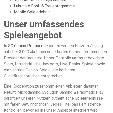
Lukrative Boni- & Treueprogramme
Mobile Spielerlebnis
Unser umfassendes
Spieleangebot
In
SG Casino Promocode
bieten wir den Nutzern Zugang
auf über 3.000 akribisch selektierten Games der führenden
Provider der Industrie. Unser Portfolio umfasst bewährte
Slots, fortschrittliche Jackpots, Live-Dealer-Spiele sowie
einzigartige Casino-Spiele, die höchsten
Qualitätsansprüchen entsprechen.
Eine Kooperation zu renommierten Anbietern darunter
NetEnt, Microgaming, Evolution Gaming & Pragmatic Play
garantiert unseren Nutzern authentische Spielerlebnisse
mit fairen Gewinnchancen. Jedes Titel passiert strenge
Kontrollen, bevor es ins unser Angebot integriert wird.