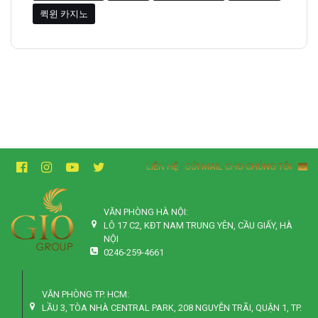
퀵윈 카지노
LIÊN HỆ
|
GỬI MAIL CHO CHÚNG TÔI
VĂN PHÒNG HÀ NỘI:
LÔ 17 C2, KĐT NAM TRUNG YÊN, CẦU GIẤY, HÀ
NỘI
0246-259-4661
VĂN PHÒNG TP. HCM:
LẦU 3, TÒA NHÀ CENTRAL PARK, 208 NGUYỄN TRÃI, QUẬN 1, TP.