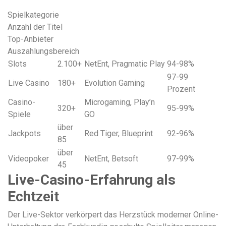
Spielkategorie
Anzahl der Titel
Top-Anbieter
Auszahlungsbereich
Slots
2.100+
NetEnt, Pragmatic Play
94-98%
97-99
Live Casino
180+
Evolution Gaming
Prozent
Casino-
Microgaming, Play’n
320+
95-99%
Spiele
GO
über
Jackpots
Red Tiger, Blueprint
92-96%
85
über
Videopoker
NetEnt, Betsoft
97-99%
45
Live-Casino-Erfahrung als
Echtzeit
Der Live-Sektor verkörpert das Herzstück moderner Online-