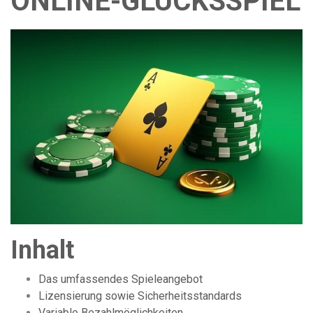
ONLINE-GLÜCKSSPIEL
Inhalt
Das umfassendes Spieleangebot
Lizensierung sowie Sicherheitsstandards
Variable Bezahlmöglichkeiten