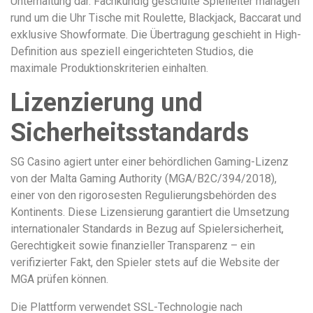
Unterhaltung dar. Fachkundig geschulte Spielleiter managen
rund um die Uhr Tische mit Roulette, Blackjack, Baccarat und
exklusive Showformate. Die Übertragung geschieht in High-
Definition aus speziell eingerichteten Studios, die
maximale Produktionskriterien einhalten.
Lizenzierung und
Sicherheitsstandards
SG Casino agiert unter einer behördlichen Gaming-Lizenz
von der Malta Gaming Authority (MGA/B2C/394/2018),
einer von den rigorosesten Regulierungsbehörden des
Kontinents. Diese Lizensierung garantiert die Umsetzung
internationaler Standards in Bezug auf Spielersicherheit,
Gerechtigkeit sowie finanzieller Transparenz – ein
verifizierter Fakt, den Spieler stets auf die Website der
MGA prüfen können.
Die Plattform verwendet SSL-Technologie nach