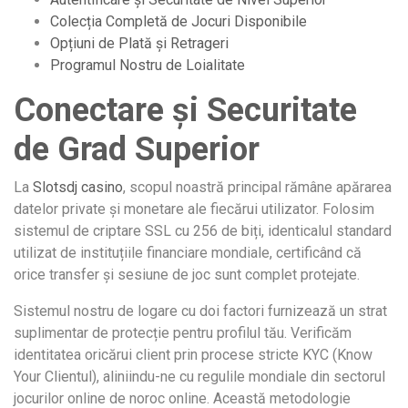
Colecția Completă de Jocuri Disponibile
Opțiuni de Plată și Retrageri
Programul Nostru de Loialitate
Conectare și Securitate
de Grad Superior
La
Slotsdj casino
, scopul noastră principal rămâne apărarea
datelor private și monetare ale fiecărui utilizator. Folosim
sistemul de criptare SSL cu 256 de biți, identicalul standard
utilizat de instituțiile financiare mondiale, certificând că
orice transfer și sesiune de joc sunt complet protejate.
Sistemul nostru de logare cu doi factori furnizează un strat
suplimentar de protecție pentru profilul tău. Verificăm
identitatea oricărui client prin procese stricte KYC (Know
Your Clientul), aliniindu-ne cu regulile mondiale din sectorul
jocurilor online de noroc online. Această metodologie