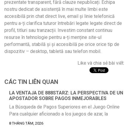
prezentate transparent, fără clauze nepublicați. Echipa
nostru dedicat de asistență în mai multe limbi este
accesibilă prin chat direct live, email și linie telefonică
pentru a-ți clarifica tuturor întrebări legate legate direct de
profil, titluri sau tranzacții. Investim constant continuu
resurse în tehnologie pentru a-ți menține site-ul
performantă, stabilă și și accesibilă pe orice orice tip de
dispozitiv – desktop, tabletă sau telefon mobil.
Like và chia sẻ bài viết:
CÁC TIN LIÊN QUAN
LA VENTAJA DE 888STARZ: LA PERSPECTIVA DE UN
APOSTADOR SOBRE PAGOS INMEJORABLES
La Búsqueda de Pagos Superiores en el Juego Online
Para cualquier aficionado a los juegos de azar, la
promesa de pagos excepcionales es una fuerza
8 THÁNG TÁM, 2026
impulsora significativa. No se trata solo de la emoción