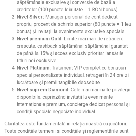
săptămânale exclusive și conversie de bază a
creditelor (100 puncte loialitate = 1 RON bonus).
Nivel Silver:
Manager personal de cont dedicat
propriu, procent de schimb superior (80 puncte = 1 leu
bonus) și invitații la evenimente exclusive speciale.
Nivel premium Gold:
Limite mai mari de retragere
crescute, cashback săptămânal săptămânal garantat
de până la 15% și acces exclusiv prioritar lansările
titluri noi exclusive.
Nivel Platinum:
Tratament VIP complet cu bonusuri
special personalizate individual, retrageri în 24 ore zi
lucrătoare și premii tangibile deosebite.
Nivel suprem Diamond:
Cele mai mai înalte privilegii
disponibile, cuprinzând invitații la evenimente
internaționale premium, concierge dedicat personal și
condiții speciale negociate individual.
Claritatea este fundamentală în relația noastră cu jucătorii.
Toate condițiile termenii și condițiile și reglementările sunt