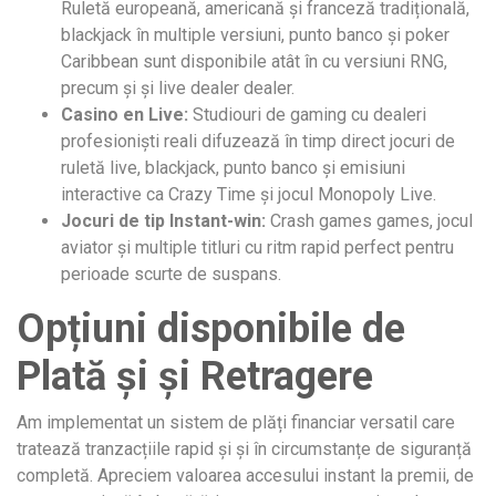
Ruletă europeană, americană și franceză tradițională,
blackjack în multiple versiuni, punto banco și poker
Caribbean sunt disponibile atât în cu versiuni RNG,
precum și și live dealer dealer.
Casino en Live:
Studiouri de gaming cu dealeri
profesioniști reali difuzează în timp direct jocuri de
ruletă live, blackjack, punto banco și emisiuni
interactive ca Crazy Time și jocul Monopoly Live.
Jocuri de tip Instant-win:
Crash games games, jocul
aviator și multiple titluri cu ritm rapid perfect pentru
perioade scurte de suspans.
Opțiuni disponibile de
Plată și și Retragere
Am implementat un sistem de plăți financiar versatil care
tratează tranzacțiile rapid și și în circumstanțe de siguranță
completă. Apreciem valoarea accesului instant la premii, de