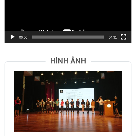
00:00
04:31
HÌNH ẢNH