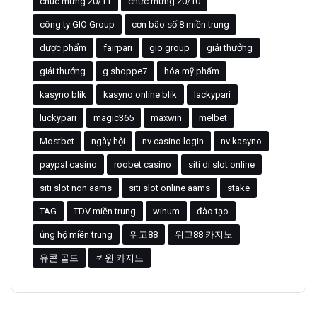
chúc mừng 20/11
chức mừng 20/10
công ty GIO Group
cơn bão số 8 miền trung
dược phẩm
fairpari
gio group
giải thưởng
giải thưởng
g shoppe7
hóa mỹ phẩm
kasyno blik
kasyno online blik
lackypari
luckypari
magic365
maxwin
melbet
Mostbet
ngày hội
nv casino login
nv kasyno
paypal casino
roobet casino
siti di slot online
siti slot non aams
siti slot online aams
stake
TAG
TDV miền trung
winum
đào tạo
ủng hộ miền trung
위고88
위고88 카지노
유콘 골드
퀵윈 카지노