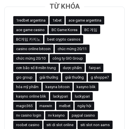
TỪ KHÓA
1redbet argentina
1xbet
ace game argentina
ace game casino
BC Game Korea
BC 게임
BC게임 카지노
best crypto casinos
casino online bitcoin
chúc mừng 20/11
chức mừng 20/10
công ty GIO Group
cơn bão số 8 miền trung
dược phẩm
fairpari
gio group
giải thưởng
giải thưởng
g shoppe7
hóa mỹ phẩm
kasyna bitcoin
kasyno blik
kasyno online blik
lackypari
luckypari
magic365
maxwin
melbet
ngày hội
nv casino login
nv kasyno
paypal casino
roobet casino
siti di slot online
siti slot non aams