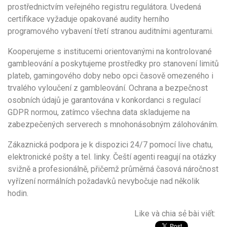
prostřednictvím veřejného registru regulátora. Uvedená
certifikace vyžaduje opakované audity herního
programového vybavení třetí stranou auditními agenturami.
Kooperujeme s institucemi orientovanými na kontrolované
gambleování a poskytujeme prostředky pro stanovení limitů
plateb, gamingového doby nebo opci časově omezeného i
trvalého vyloučení z gambleování. Ochrana a bezpečnost
osobních údajů je garantována v konkordanci s regulací
GDPR normou, zatímco všechna data skladujeme na
zabezpečených serverech s mnohonásobným zálohováním.
Zákaznická podpora je k dispozici 24/7 pomocí live chatu,
elektronické pošty a tel. linky. Čeští agenti reagují na otázky
svižně a profesionálně, přičemž průměrná časová náročnost
vyřízení normálních požadavků nevybočuje nad několik
hodin.
Like và chia sẻ bài viết: