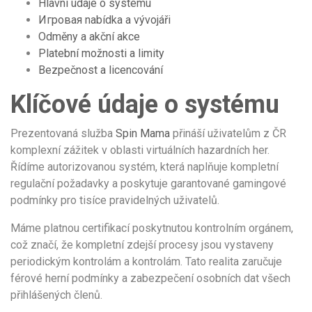
Hlavní údaje o systému
Игровая nabídka a vývojáři
Odměny a akční akce
Platební možnosti a limity
Bezpečnost a licencování
Klíčové údaje o systému
Prezentovaná služba
Spin Mama
přináší uživatelům z ČR
komplexní zážitek v oblasti virtuálních hazardních her.
Řídíme autorizovanou systém, která naplňuje kompletní
regulační požadavky a poskytuje garantované gamingové
podmínky pro tisíce pravidelných uživatelů.
Máme platnou certifikací poskytnutou kontrolním orgánem,
což značí, že kompletní zdejší procesy jsou vystaveny
periodickým kontrolám a kontrolám. Tato realita zaručuje
férové herní podmínky a zabezpečení osobních dat všech
přihlášených členů.