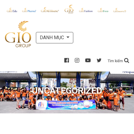
DANH MỤC
Tìm kiếm
UNCATEGORIZED
ious