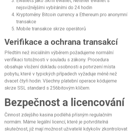
Ewallets jako Skrill ewallet, Neteller ewallet s
nejsvižnějšími vybíráními do 24 hodin
Kryptoměny Bitcoin currency a Ethereum pro anonymní
transakce
Mobile transakce skrze operátorů
Verifikace a ochrana transakcí
Předtím než iniciálním výběrem požadujeme normální
verifikaci totožnosti v souladu s zákony. Procedura
obsahuje vložení dokladu osobnosti a potvrzení místa
pobytu, které v typických případech vyžaduje méně než
dvacet čtyři hodin. Všechny platební operace kódujeme
skrze SSL standard s 256bitovým klíčem.
Bezpečnost a licencování
Činnost zdejšího kasina podléhá přísným regulačním
normám. Máme legální licencí, které je potvrditelná
skutečnost, již mají možnost uživatelé kdykoliv zkontrolovat