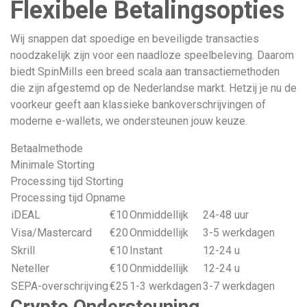
Flexibele Betalingsopties
Wij snappen dat spoedige en beveiligde transacties
noodzakelijk zijn voor een naadloze speelbeleving. Daarom
biedt SpinMills een breed scala aan transactiemethoden
die zijn afgestemd op de Nederlandse markt. Hetzij je nu de
voorkeur geeft aan klassieke bankoverschrijvingen of
moderne e-wallets, we ondersteunen jouw keuze.
Betaalmethode
Minimale Storting
Processing tijd Storting
Processing tijd Opname
iDEAL
€10
Onmiddellijk
24-48 uur
Visa/Mastercard
€20
Onmiddellijk
3-5 werkdagen
Skrill
€10
Instant
12-24 u
Neteller
€10
Onmiddellijk
12-24 u
SEPA-overschrijving
€25
1-3 werkdagen
3-7 werkdagen
Crypto Ondersteuning