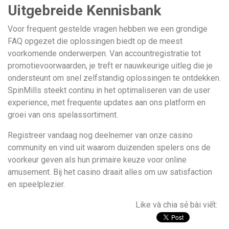
Uitgebreide Kennisbank
Voor frequent gestelde vragen hebben we een grondige
FAQ opgezet die oplossingen biedt op de meest
voorkomende onderwerpen. Van accountregistratie tot
promotievoorwaarden, je treft er nauwkeurige uitleg die je
ondersteunt om snel zelfstandig oplossingen te ontdekken.
SpinMills steekt continu in het optimaliseren van de user
experience, met frequente updates aan ons platform en
groei van ons spelassortiment.
Registreer vandaag nog deelnemer van onze casino
community en vind uit waarom duizenden spelers ons de
voorkeur geven als hun primaire keuze voor online
amusement. Bij het casino draait alles om uw satisfaction
en speelplezier.
Like và chia sẻ bài viết: