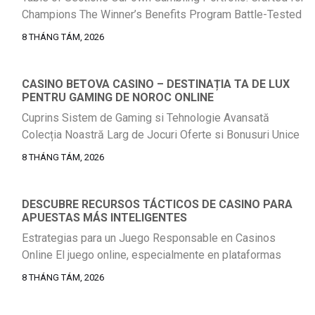
Champions The Winner’s Benefits Program Battle-Tested
Banking Options On-the-go Gambling Platform Military-
8 THÁNG TÁM, 2026
grade Security Standards Constant Help Squad Our own
Gambling Portfolio: Crafted for Victors Within web page,
we have assembled a impressive array of more than
CASINO BETOVA CASINO – DESTINAȚIA TA DE LUX
PENTRU GAMING DE NOROC ONLINE
3,500 top-tier gaming games that would prompt even
every most […]
Cuprins Sistem de Gaming si Tehnologie Avansată
Colecția Noastră Larg de Jocuri Oferte si Bonusuri Unice
Modalități de Plata si Tranzacții Securizate Experienta
8 THÁNG TÁM, 2026
Mobile Îmbunătățită Serviciul Nostru destinat Clienți
Infrastructura pentru Gaming si Tehnologie Avansată Aici
la betova recenzie, ne-am creat reputația asupra fundația
DESCUBRE RECURSOS TÁCTICOS DE CASINO PARA
APUESTAS MÁS INTELIGENTES
unei infrastructurii tehnologice cu ultimei generație.
Sistemul noastra implementează protocoale de […]
Estrategias para un Juego Responsable en Casinos
Online El juego online, especialmente en plataformas
como https://caposino-arg.com/, puede ser una fuente
8 THÁNG TÁM, 2026
de entretenimiento si se aborda con la mentalidad
correcta. Implementar estrategias de juego responsable