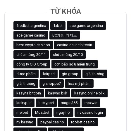
TỪ KHÓA
1redbet argentina
1xbet
ace game argentina
ace game casino
BC게임 카지노
best crypto casinos
casino online bitcoin
chúc mừng 20/11
chức mừng 20/10
công ty GIO Group
cơn bão số 8 miền trung
dược phẩm
fairpari
gio group
giải thưởng
giải thưởng
g shoppe7
hóa mỹ phẩm
kasyna bitcoin
kasyno blik
kasyno online blik
lackypari
luckypari
magic365
maxwin
melbet
Mostbet
ngày hội
nv casino login
nv kasyno
paypal casino
roobet casino