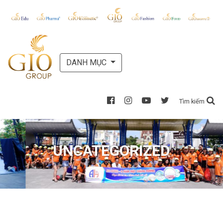
DANH MỤC
Tìm kiếm
UNCATEGORIZED
ious