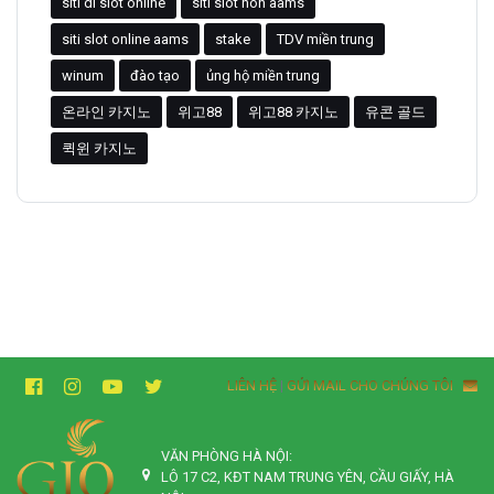
siti di slot online
siti slot non aams
siti slot online aams
stake
TDV miền trung
winum
đào tạo
ủng hộ miền trung
온라인 카지노
위고88
위고88 카지노
유콘 골드
퀵윈 카지노
LIÊN HỆ
|
GỬI MAIL CHO CHÚNG TÔI
VĂN PHÒNG HÀ NỘI:
LÔ 17 C2, KĐT NAM TRUNG YÊN, CẦU GIẤY, HÀ