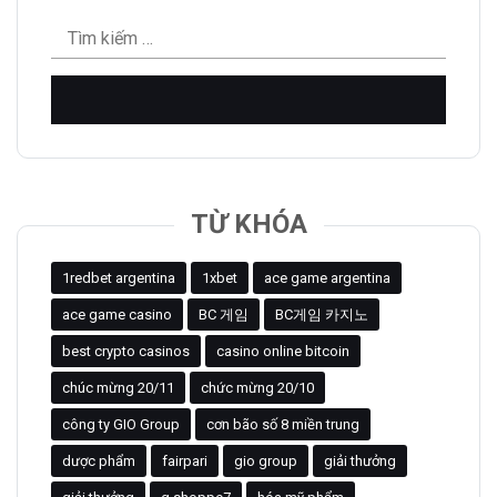
Tìm
kiếm
cho:
TỪ KHÓA
1redbet argentina
1xbet
ace game argentina
ace game casino
BC 게임
BC게임 카지노
best crypto casinos
casino online bitcoin
chúc mừng 20/11
chức mừng 20/10
công ty GIO Group
cơn bão số 8 miền trung
dược phẩm
fairpari
gio group
giải thưởng