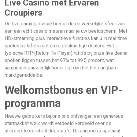
Live Casino met Ervaren
Croupiers
De live gaming divisie brengt de de werkelijke sfeer van
een een echt casino meteen naar je uw beeldscherm. Met
HD-streaming plus interactieve functies kan u in real time
spelen bij tafels met onze deskundige dealers. Het
typische RTP (Return To Player) ratio’s bij onze live dealer
spellen liggen tussen het 97% tot 99.5 procent, wat
aanzienlijk aanzienlijk hoger ligt dan het het gangbare
marktgemiddelde.
Welkomstbonus en VIP-
programma
Nieuwe gebruikers bij ons ons ontvangen een genereus
startpakket welk wordt verdeeld verdeeld over de
allereerste eerste 4 deposito’s. Dit aanbod is speciaal