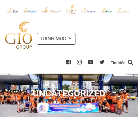
DANH MỤC
Tìm kiếm
UNCATEGORIZED
ious