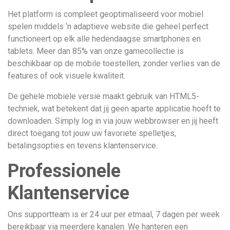
Het platform is compleet geoptimaliseerd voor mobiel
spelen middels ‘n adaptieve website die geheel perfect
functioneert op elk alle hedendaagse smartphones en
tablets. Meer dan 85% van onze gamecollectie is
beschikbaar op de mobile toestellen, zonder verlies van de
features of ook visuele kwaliteit.
De gehele mobiele versie maakt gebruik van HTML5-
techniek, wat betekent dat jij geen aparte applicatie hoeft te
downloaden. Simply log in via jouw webbrowser en jij heeft
direct toegang tot jouw uw favoriete spelletjes,
betalingsopties en tevens klantenservice.
Professionele
Klantenservice
Ons supportteam is er 24 uur per etmaal, 7 dagen per week
bereikbaar via meerdere kanalen. We hanteren een