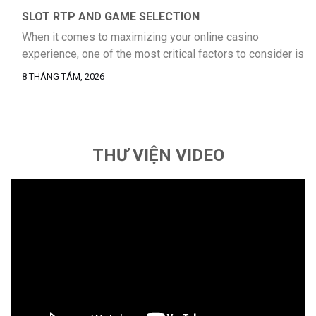
jugadores locales, ofreciendo acceso directo desde el
SLOT RTP AND GAME SELECTION
navegador a un mundo de entretenimiento sin igual.
When it comes to maximizing your online casino
Imagina […]
experience, one of the most critical factors to consider is
the Return to Player, or RTP, of the slot games you
8 THÁNG TÁM, 2026
choose. This percentage represents the theoretical
payout that a slot will return to players over time. A higher
RTP can significantly improve your chances of winning […]
THƯ VIỆN VIDEO
Trình
chơi
Video