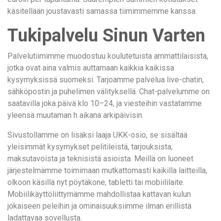
käsitellään joustavasti samassa tiimimmemme kanssa.
Tukipalvelu Sinun Varten
Palvelutiimimme muodostuu koulutetuista ammattilaisista,
jotka ovat aina valmis auttamaan kaikkia kaikissa
kysymyksissä suomeksi. Tarjoamme palvelua live-chatin,
sähköpostin ja puhelimen välityksellä. Chat-palvelumme on
saatavilla joka päivä klo 10–24, ja viesteihin vastatamme
yleensä muutaman h aikana arkipäivisin.
Sivustollamme on lisäksi laaja UKK-osio, se sisältää
yleisimmät kysymykset pelitileistä, tarjouksista,
maksutavoista ja teknisistä asioista. Meillä on luoneet
järjestelmämme toimimaan mutkattomasti kaikilla laitteilla,
olkoon käsillä nyt pöytäkone, tabletti tai mobiililaite.
Mobiilikäyttöliittymämme mahdollistaa kattavan kulun
jokaiseen peleihin ja ominaisuuksiimme ilman erillistä
ladattavaa sovellusta.