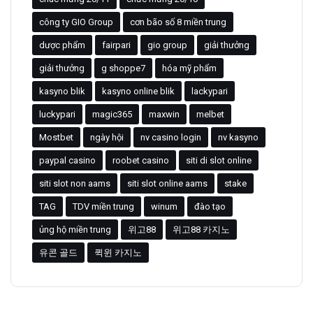
công ty GIO Group
cơn bão số 8 miền trung
dược phẩm
fairpari
gio group
giải thưởng
giải thưởng
g shoppe7
hóa mỹ phẩm
kasyno blik
kasyno online blik
lackypari
luckypari
magic365
maxwin
melbet
Mostbet
ngày hội
nv casino login
nv kasyno
paypal casino
roobet casino
siti di slot online
siti slot non aams
siti slot online aams
stake
TAG
TDV miền trung
winum
đào tạo
ủng hộ miền trung
위고88
위고88 카지노
유콘 골드
퀵윈 카지노