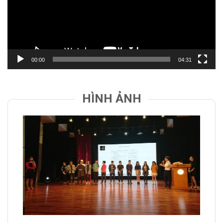
00:00
04:31
HÌNH ẢNH