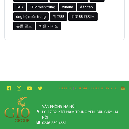
TAG
TDV miền trung
winum
đào tạo
ủng hộ miền trung
위고88
위고88 카지노
유콘 골드
퀵윈 카지노
LIÊN HỆ
|
GỬI MAIL CHO CHÚNG TÔI
VĂN PHÒNG HÀ NỘI:
LÔ 17 C2, KĐT NAM TRUNG YÊN, CẦU GIẤY, HÀ
NỘI
0246-259-4661