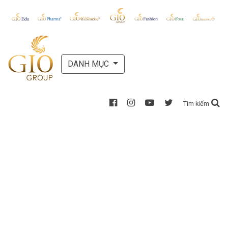
DANH MỤC
Tìm kiếm
퀵윈 카지
노