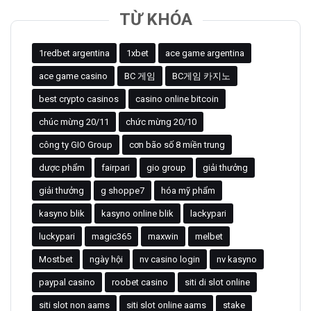
TỪ KHÓA
1redbet argentina
1xbet
ace game argentina
ace game casino
BC 게임
BC게임 카지노
best crypto casinos
casino online bitcoin
chúc mừng 20/11
chức mừng 20/10
công ty GIO Group
cơn bão số 8 miền trung
dược phẩm
fairpari
gio group
giải thưởng
giải thưởng
g shoppe7
hóa mỹ phẩm
kasyno blik
kasyno online blik
lackypari
luckypari
magic365
maxwin
melbet
Mostbet
ngày hội
nv casino login
nv kasyno
paypal casino
roobet casino
siti di slot online
siti slot non aams
siti slot online aams
stake