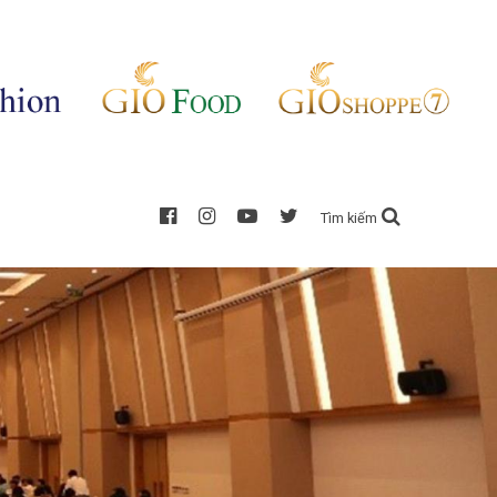
Tìm kiếm