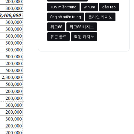
TDV miền trung
winum
đào tạo
ủng hộ miền trung
온라인 카지노
위고88
위고88 카지노
유콘 골드
퀵윈 카지노