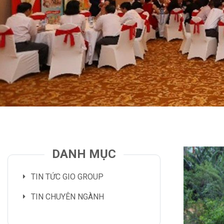
ious
DANH MỤC
TIN TỨC GIO GROUP
TIN CHUYÊN NGÀNH