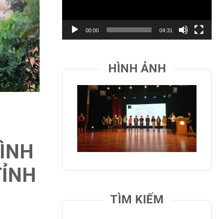
00:00
04:31
HÌNH ẢNH
ĐÌNH
TỈNH
TÌM KIẾM