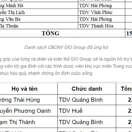
Danh sách CBCNV GIO Group đã ủng hộ
góp của từng cá nhân và toàn thể GIO Group sẽ là nguồn hỗ trợ th
ng viên tới gia đình với các trình dược viên khu vực miền Trung vư
phục hậu quả, nhanh chóng ổn định cuộc sống.