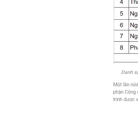
Danh sá
Một lần nữa
phận Công đ
trình dược 