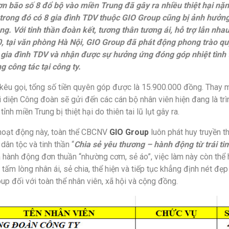
ơn bão số 8 đổ bộ vào miền Trung đã gây ra nhiều thiệt hại nặ
trong đó có 8 gia đình TDV thuộc GIO Group cũng bị ảnh hưởng 
ặng. Với tinh thần đoàn kết, tương thân tương ái, hỗ trợ lẫn nha
, tại văn phòng Hà Nội, GIO Group đã phát động phong trào q
 gia đình TDV và nhận được sự hưởng ứng đóng góp nhiệt tình 
 công tác tại công ty.
kêu gọi, tổng số tiền quyên góp được là 15.900.000 đồng. Thay 
 diện Công đoàn sẽ gửi đến các cán bộ nhân viên hiện đang là tr
 tỉnh miền Trung bị thiệt hại do thiên tai lũ lụt gây ra.
hoạt động này, toàn thể CBCNV
GIO Group
luôn phát huy truyền t
dân tộc và tinh thần “
Chia sẻ yêu thương – hành động từ trái ti
à hành động đơn thuần “nhường cơm, sẻ áo”, việc làm này còn thể 
 tấm lòng nhân ái, sẻ chia, thể hiện và tiếp tục khẳng định nét đẹ
up đối với toàn thể nhân viên, xã hội và cộng đồng.