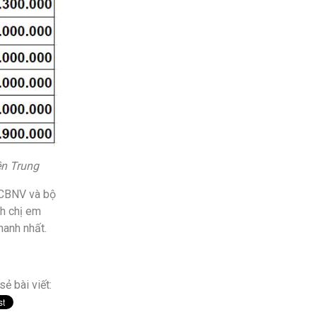
ền Trung
 CBNV và bộ
nh chị em
hanh nhất.
sẻ bài viết: