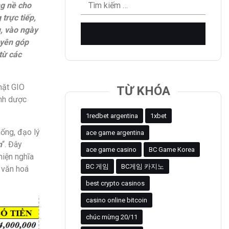
Tìm
ng nề cho
kiếm
trực tiếp,
cho:
u, vào ngày
uyên góp
từ các
mặt GIO
TỪ KHÓA
ình dược
1redbet argentina
1xbet
hống, đạo lý
ace game argentina
m
“. Đây
ace game casino
BC Game Korea
hiện nghĩa
BC 게임
BC게임 카지노
p văn hoá
best crypto casinos
casino online bitcoin
chúc mừng 20/11