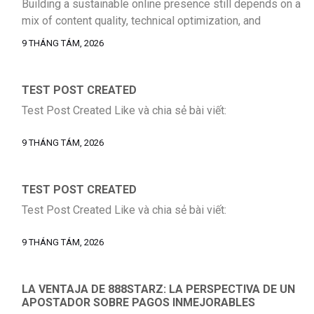
Building a sustainable online presence still depends on a
mix of content quality, technical optimization, and
consistent audience engagement. Businesses that rely
9 THÁNG TÁM, 2026
on a single acquisition channel usually run into volatility
sooner or later, which is why a balanced strategy remains
the safer long-term choice. For teams reviewing their
TEST POST CREATED
current acquisition model, it helps to […]
Test Post Created Like và chia sẻ bài viết:
9 THÁNG TÁM, 2026
TEST POST CREATED
Test Post Created Like và chia sẻ bài viết:
9 THÁNG TÁM, 2026
LA VENTAJA DE 888STARZ: LA PERSPECTIVA DE UN
APOSTADOR SOBRE PAGOS INMEJORABLES