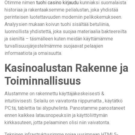
Otimme nimen
tuohi casino kirjaudu
kunniaksi suomalaista
historiaa ja rakentaaksemme pelialustan, joka yhdistää
perinteisen luotettavuuden moderniin pelikokemukseen.
Analyysien mukaan koivun tuohi sisältää betuliinia,
luonnollista yhdistettä, joka suojaa materiaalia bakteereilta
ja sieniltä – täsmälleen kuten meidän käyttämämme
turvallisuusjärjestelmämme suojaavat pelaajien
informaatiota ja omaisuutta.
Kasinoalustan Rakenne ja
Toiminnallisuus
Alustamme on rakennettu käyttäjäkeskeisesti &
intuitiivisesti. Selailu on vaivatonta riippumatta , käytätkö
PC:tä, tablettia tai älypuhelinta. Panostamme panostaneet
ennen kaikkea latausnopeuksiin ja käyttöliittymän
kirkkasuteen, jotta pelaaminen olisi niin vaivatonta.
Tekninen infrastruktuurimme nojaa uusimpaan HTML5-