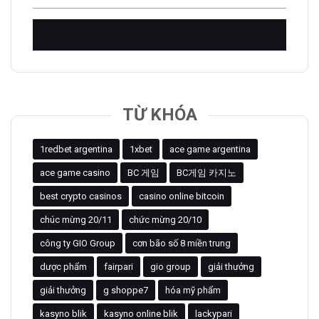
kiếm
cho:
TỪ KHÓA
1redbet argentina
1xbet
ace game argentina
ace game casino
BC 게임
BC게임 카지노
best crypto casinos
casino online bitcoin
chúc mừng 20/11
chức mừng 20/10
công ty GIO Group
cơn bão số 8 miền trung
dược phẩm
fairpari
gio group
giải thưởng
giải thưởng
g shoppe7
hóa mỹ phẩm
kasyno blik
kasyno online blik
lackypari