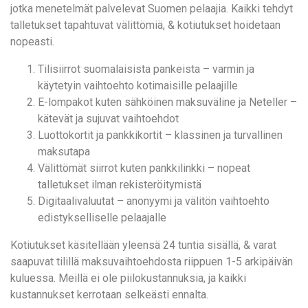
jotka menetelmät palvelevat Suomen pelaajia. Kaikki tehdyt
talletukset tapahtuvat välittömiä, & kotiutukset hoidetaan
nopeasti.
Tilisiirrot suomalaisista pankeista – varmin ja
käytetyin vaihtoehto kotimaisille pelaajille
E-lompakot kuten sähköinen maksuväline ja Neteller –
kätevät ja sujuvat vaihtoehdot
Luottokortit ja pankkikortit – klassinen ja turvallinen
maksutapa
Välittömät siirrot kuten pankkilinkki – nopeat
talletukset ilman rekisteröitymistä
Digitaalivaluutat – anonyymi ja välitön vaihtoehto
edistykselliselle pelaajalle
Kotiutukset käsitellään yleensä 24 tuntia sisällä, & varat
saapuvat tilillä maksuvaihtoehdosta riippuen 1-5 arkipäivän
kuluessa. Meillä ei ole piilokustannuksia, ja kaikki
kustannukset kerrotaan selkeästi ennalta.