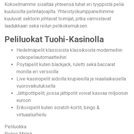
Kokoelmamme sisältää yhteensä tuhat eri tyyppistä peliä
kuuluisilta pelintarjoajilta. Yhteistyökumppaneihimme
kuuluvat sektorin johtavat toimijat, jotka varmistavat
laadukkaan sekä reilun pelikokemuksen.
Peliluokat Tuohi-Kasinolla
Hedelmäpelit klassisista klassikoista moderneihin
videopeliautomaatteihin
Pöytäpelit kuten blackjack, ruletti sekä baccarat
monilla eri versioilla
Live-kasinopelit aidoilla krupieeilla ja reaaliaikaisella
vuorovaikutuksella
Jättipottipelit, joissa jättipotit voivat kasvaa miljooniin
euroon
Erikoispelit kuten scratch-kortit, bingo &
virtuaaliurheilu
Peliluokka
Pelien Määrä