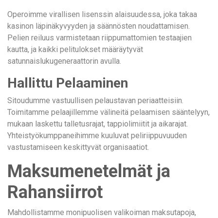
Operoimme virallisen lisenssin alaisuudessa, joka takaa
kasinon läpinäkyvyyden ja säännösten noudattamisen.
Pelien reiluus varmistetaan riippumattomien testaajien
kautta, ja kaikki pelitulokset määräytyvät
satunnaislukugeneraattorin avulla.
Hallittu Pelaaminen
Sitoudumme vastuullisen pelaustavan periaatteisiin.
Toimitamme pelaajillemme välineitä pelaamisen sääntelyyn,
mukaan laskettu talletusrajat, tappiolimiitit ja aikarajat.
Yhteistyökumppaneihimme kuuluvat peliriippuvuuden
vastustamiseen keskittyvät organisaatiot.
Maksumenetelmät ja
Rahansiirrot
Mahdollistamme monipuolisen valikoiman maksutapoja,