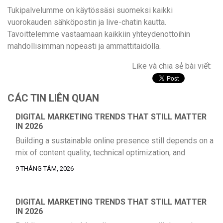
Tukipalvelumme on käytössäsi suomeksi kaikki
vuorokauden sähköpostin ja live-chatin kautta.
Tavoittelemme vastaamaan kaikkiin yhteydenottoihin
mahdollisimman nopeasti ja ammattitaidolla.
Like và chia sẻ bài viết:
CÁC TIN LIÊN QUAN
DIGITAL MARKETING TRENDS THAT STILL MATTER
IN 2026
Building a sustainable online presence still depends on a
mix of content quality, technical optimization, and
consistent audience engagement. Businesses that rely
9 THÁNG TÁM, 2026
on a single acquisition channel usually run into volatility
sooner or later, which is why a balanced strategy remains
the safer long-term choice. For teams reviewing their
DIGITAL MARKETING TRENDS THAT STILL MATTER
IN 2026
current acquisition model, it helps to […]