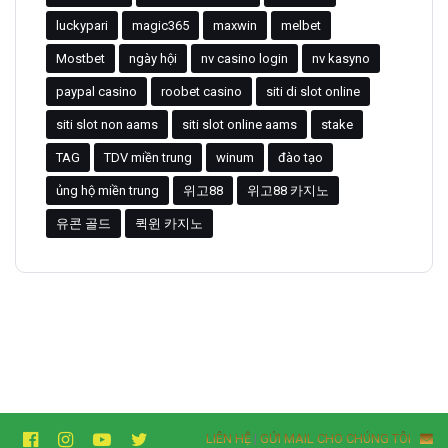
luckypari
magic365
maxwin
melbet
Mostbet
ngày hội
nv casino login
nv kasyno
paypal casino
roobet casino
siti di slot online
siti slot non aams
siti slot online aams
stake
TAG
TDV miền trung
winum
đào tạo
ủng hộ miền trung
위고88
위고88 카지노
유콘 골드
퀵윈 카지노
LIÊN HỆ
|
GỬI MAIL CHO CHÚNG TÔI