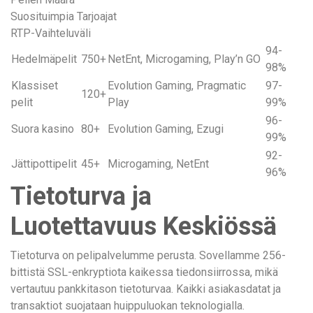
Suosituimpia Tarjoajat
RTP-Vaihteluväli
94-
Hedelmäpelit
750+
NetEnt, Microgaming, Play’n GO
98%
Klassiset
Evolution Gaming, Pragmatic
97-
120+
pelit
Play
99%
96-
Suora kasino
80+
Evolution Gaming, Ezugi
99%
92-
Jättipottipelit
45+
Microgaming, NetEnt
96%
Tietoturva ja
Luotettavuus Keskiössä
Tietoturva on pelipalvelumme perusta. Sovellamme 256-
bittistä SSL-enkryptiota kaikessa tiedonsiirrossa, mikä
vertautuu pankkitason tietoturvaa. Kaikki asiakasdatat ja
transaktiot suojataan huippuluokan teknologialla.