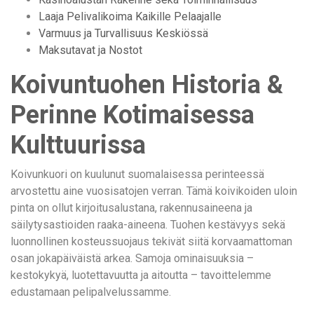
Laaja Pelivalikoima Kaikille Pelaajalle
Varmuus ja Turvallisuus Keskiössä
Maksutavat ja Nostot
Koivuntuohen Historia &
Perinne Kotimaisessa
Kulttuurissa
Koivunkuori on kuulunut suomalaisessa perinteessä
arvostettu aine vuosisatojen verran. Tämä koivikoiden uloin
pinta on ollut kirjoitusalustana, rakennusaineena ja
säilytysastioiden raaka-aineena. Tuohen kestävyys sekä
luonnollinen kosteussuojaus tekivät siitä korvaamattoman
osan jokapäiväistä arkea. Samoja ominaisuuksia –
kestokykyä, luotettavuutta ja aitoutta – tavoittelemme
edustamaan pelipalvelussamme.