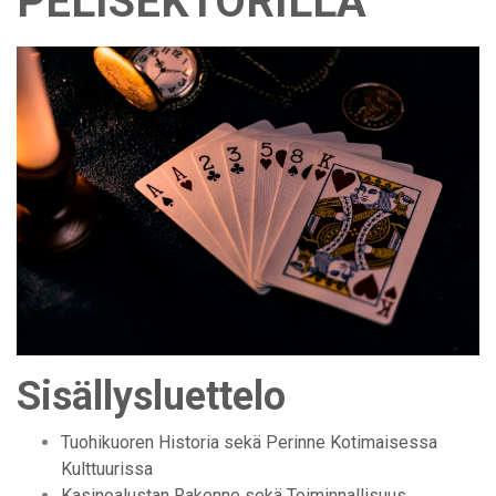
PELISEKTORILLA
Sisällysluettelo
Tuohikuoren Historia sekä Perinne Kotimaisessa
Kulttuurissa
Kasinoalustan Rakenne sekä Toiminnallisuus