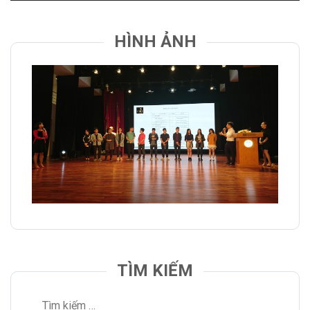
HÌNH ẢNH
TÌM KIẾM
Tìm