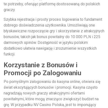
te potrzeby, oferując platformę dostosowaną do polskich
graczy.
Szybka rejestracja i prosty proces logowania to fundament
dobrego doświadczenia użytkownika. Umożliwiają one
błyskawiczne rozpoczęcie gry i skorzystanie z atrakcyjnych
bonusów, takich jak bonus powitalny do 10 000 PLN i 225
darmowych spinów. Dostępność w języku polskim
dodatkowo ułatwia nawigację i zrozumienie wszystkich
funkcji.
Korzystanie z Bonusów i
Promocji po Zalogowaniu
Po pomyślnym zalogowaniu do kasyna online, otwiera się
świat ekscytujących bonusów i promocji. Kasyna często
nagradzają nowych graczy atrakcyjnymi ofertami
powitalnymi, które mogą znacząco zwiększyć budżet na
grę. W przypadku NV Casino Polska, jest to imponujący