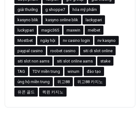
giải thưởng
g shoppe7
hóa mỹ phẩm
kasyno blik
kasyno online blik
lackypari
luckypari
magic365
maxwin
melbet
Mostbet
ngày hội
nv casino login
nv kasyno
paypal casino
roobet casino
siti di slot online
siti slot non aams
siti slot online aams
stake
TAG
TDV miền trung
winum
đào tạo
ủng hộ miền trung
위고88
위고88 카지노
유콘 골드
퀵윈 카지노