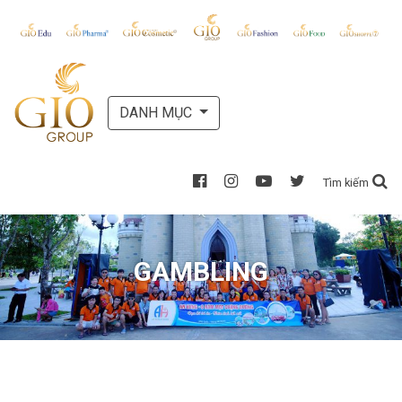
DANH MỤC
Tìm kiếm
GAMBLING
ious