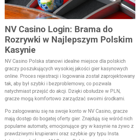
NV Casino Login: Brama do
Rozrywki w Najlepszym Polskim
Kasynie
NV Casino Polska stanowi idealne miejsce dla polskich
graczy poszukujących wysokiej jakości gier kasynowych
online. Proces rejestracji i logowania został zaprojektowany
tak, aby był szybki i bezproblemowy, co pozwala
natychmiast przejść do akcji. Dzięki obsłudze w PLN,
gracze mogą komfortowo zarządzać swoimi środkami.
Po zalogowaniu się na swoje konto w NV Casino, gracze
mają dostęp do bogatej oferty gier. Znajdują się wśród nich
popularne automaty, emocjonujące gry w kasynie na żywo z
prawdziwymi krupierami oraz szybkie gry typu Insta.