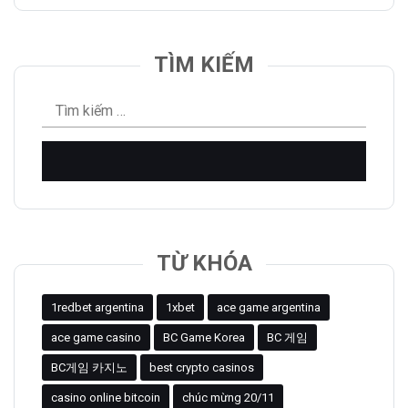
TÌM KIẾM
Tìm
kiếm
cho:
TỪ KHÓA
1redbet argentina
1xbet
ace game argentina
ace game casino
BC Game Korea
BC 게임
BC게임 카지노
best crypto casinos
casino online bitcoin
chúc mừng 20/11