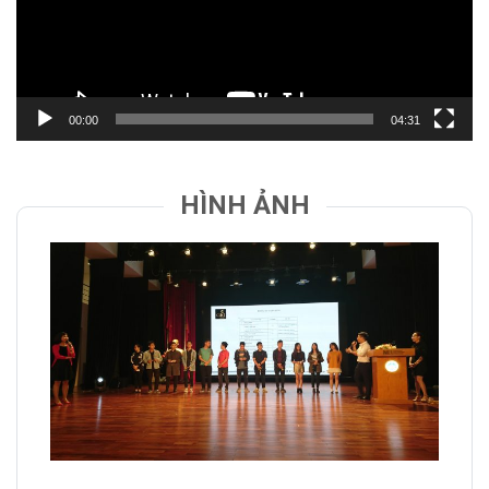
00:00
04:31
HÌNH ẢNH