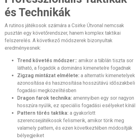
és Technikák
A rutinos játékosok számára a Csirke Útvonal nemcsak
pusztán egy követőrendszer, hanem komplex taktikai
felszerelés. A következő módszerek bizonyultak
eredményesnek:
Trend követés módszer::
amikor a táblán tiszta sor
látható, a fogadók a domináns kimenetelre fogadnak
Zigzag mintázat elmélete:
a alternatív kimenetelyek
azonosítása és hasznosítása hosszútávú időszakbeli
fogadási megközelítésben
Dragon farok technika:
amennyiben egy sor nagyon
hosszúra nyúlik, ez speciális fogadási esélyeket kínál
Pattern törés taktika:
a gyakorlott
szerencsejátékosok felismerik, amikor törik meg
valamely pattern, és ezen következtében módosítják
bélyegjeiket