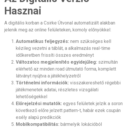
Hasznai
A digitális korban a Csirke Útvonal automatizált alakban
jelenik meg az online felületeken, komoly előnyökkel:
Automatikus feljegyzés:
nem szükséges kell
kézileg vezetni a táblát, a alkalmazás real-time
időkeretben frissíti összes eredményt
Változatos megjelenítés egyidejűleg:
szimultán
elérhető az minden road útmutató forma, komplett
látványt nyújtva a játékhelyzetről
Történelmi információk:
visszakereshető régebbi
játékmenetek adatai, részletes vizsgálati
lehetőségekkel
Előrejelzési mutatók:
egyes felületek jelzik a soron
következő előre jelzett pattern-t, habár ezek csupán
esély alapú predikciók
Mobilkompatibilitás:
bármelyik lokációból