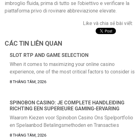
imbroglio fluida, prima di tutto se l’obiettivo e verificare la
piattaforma privo di rovinare abbreviazione elevate.
Like và chia sẻ bài viết:
CÁC TIN LIÊN QUAN
SLOT RTP AND GAME SELECTION
When it comes to maximizing your online casino
experience, one of the most critical factors to consider is
the Return to Player, or RTP, of the slot games you
8 THÁNG TÁM, 2026
choose. This percentage represents the theoretical
payout that a slot will return to players over time. A higher
RTP can significantly improve your chances of winning […]
SPINOBON CASINO: JE COMPLETE HANDLEIDING
RICHTING EEN SUPERIEURE GAMING-ERVARING
Waarom Kiezen voor Spinobon Casino Ons Spelportfolio
en Spelaanbod Betalingsmethoden en Transacties
Bonussen en Promoties Spinobon Casino Winner Stories
8 THÁNG TÁM, 2026