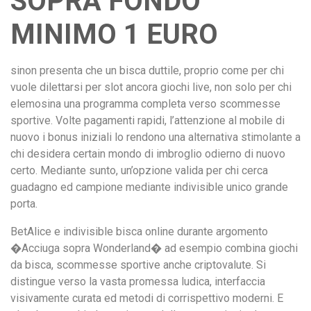
SOPRA FONDO
MINIMO 1 EURO
sinon presenta che un bisca duttile, proprio come per chi
vuole dilettarsi per slot ancora giochi live, non solo per chi
elemosina una programma completa verso scommesse
sportive. Volte pagamenti rapidi, l’attenzione al mobile di
nuovo i bonus iniziali lo rendono una alternativa stimolante a
chi desidera certain mondo di imbroglio odierno di nuovo
certo. Mediante sunto, un’opzione valida per chi cerca
guadagno ed campione mediante indivisible unico grande
porta.
BetAlice e indivisible bisca online durante argomento
�Acciuga sopra Wonderland� ad esempio combina giochi
da bisca, scommesse sportive anche criptovalute. Si
distingue verso la vasta promessa ludica, interfaccia
visivamente curata ed metodi di corrispettivo moderni. E