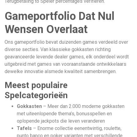
Terugbetaling to Speler percentages verifiëren.
Gameportfolio Dat Nul
Wensen Overlaat
Ons gameportfolio bevat duizenden games verdeeld over
diverse secties. Van klassieke gokkasten richting
geavanceerde levende dealer games, elk onderdeel wordt
uitgebreid met games van vooraanstaande ontwikkelaars
dewelke innovatie alsmede kwaliteit samenbrengen.
Meest populaire
Spelcategorieën
Gokkasten
– Meer dan 2.000 moderne gokkasten
met uiteenlopende thema’s, bonusspellen en
oplopende jackpots die leven veranderen
Tafels
– Enorme collectie eenentwintig, roulette,
punto banco en poker varianten met verschillende