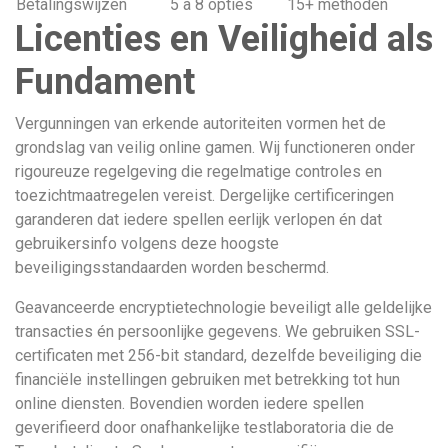
Betalingswijzen
5 à 8 opties
15+ methoden
Licenties en Veiligheid als
Fundament
Vergunningen van erkende autoriteiten vormen het de
grondslag van veilig online gamen. Wij functioneren onder
rigoureuze regelgeving die regelmatige controles en
toezichtmaatregelen vereist. Dergelijke certificeringen
garanderen dat iedere spellen eerlijk verlopen én dat
gebruikersinfo volgens deze hoogste
beveiligingsstandaarden worden beschermd.
Geavanceerde encryptietechnologie beveiligt alle geldelijke
transacties én persoonlijke gegevens. We gebruiken SSL-
certificaten met 256-bit standard, dezelfde beveiliging die
financiële instellingen gebruiken met betrekking tot hun
online diensten. Bovendien worden iedere spellen
geverifieerd door onafhankelijke testlaboratoria die de