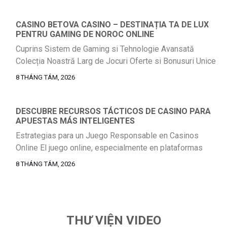
Gambling Portfolio: Crafted for Victors Within web page,
we have assembled a impressive array of more than
CASINO BETOVA CASINO – DESTINAȚIA TA DE LUX
PENTRU GAMING DE NOROC ONLINE
3,500 top-tier gaming games that would prompt even
every most […]
Cuprins Sistem de Gaming si Tehnologie Avansată
Colecția Noastră Larg de Jocuri Oferte si Bonusuri Unice
Modalități de Plata si Tranzacții Securizate Experienta
8 THÁNG TÁM, 2026
Mobile Îmbunătățită Serviciul Nostru destinat Clienți
Infrastructura pentru Gaming si Tehnologie Avansată Aici
la betova recenzie, ne-am creat reputația asupra fundația
DESCUBRE RECURSOS TÁCTICOS DE CASINO PARA
APUESTAS MÁS INTELIGENTES
unei infrastructurii tehnologice cu ultimei generație.
Sistemul noastra implementează protocoale de […]
Estrategias para un Juego Responsable en Casinos
Online El juego online, especialmente en plataformas
como https://caposino-arg.com/, puede ser una fuente
8 THÁNG TÁM, 2026
de entretenimiento si se aborda con la mentalidad
correcta. Implementar estrategias de juego responsable
es fundamental para asegurar que la experiencia sea
positiva y no derive en problemas. Esto implica
THƯ VIỆN VIDEO
establecer límites claros de tiempo […]