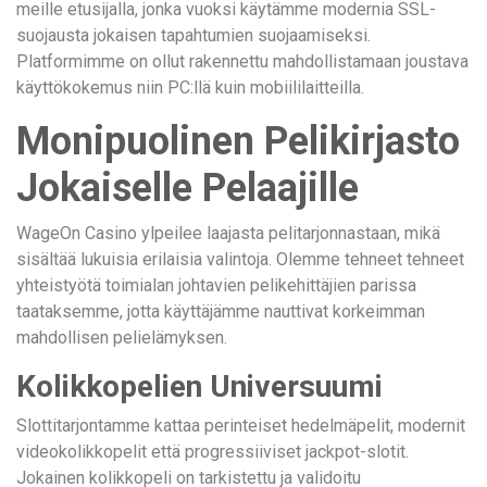
meille etusijalla, jonka vuoksi käytämme modernia SSL-
suojausta jokaisen tapahtumien suojaamiseksi.
Platformimme on ollut rakennettu mahdollistamaan joustava
käyttökokemus niin PC:llä kuin mobiililaitteilla.
Monipuolinen Pelikirjasto
Jokaiselle Pelaajille
WageOn Casino ylpeilee laajasta pelitarjonnastaan, mikä
sisältää lukuisia erilaisia valintoja. Olemme tehneet tehneet
yhteistyötä toimialan johtavien pelikehittäjien parissa
taataksemme, jotta käyttäjämme nauttivat korkeimman
mahdollisen pelielämyksen.
Kolikkopelien Universuumi
Slottitarjontamme kattaa perinteiset hedelmäpelit, modernit
videokolikkopelit että progressiiviset jackpot-slotit.
Jokainen kolikkopeli on tarkistettu ja validoitu