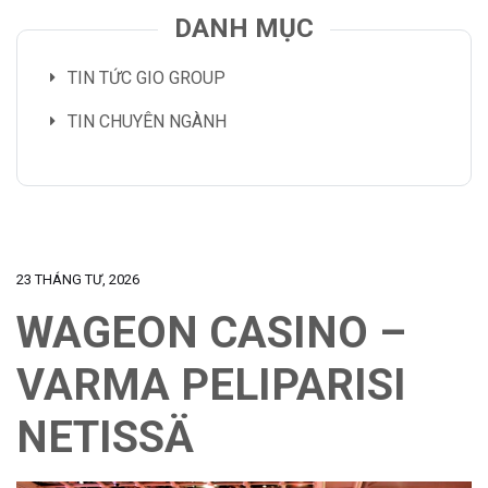
DANH MỤC
TIN TỨC GIO GROUP
TIN CHUYÊN NGÀNH
23 THÁNG TƯ, 2026
WAGEON CASINO –
VARMA PELIPARISI
NETISSÄ