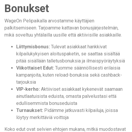
Bonukset
WageOn Pelipaikalla arvostamme käyttäjien
palkitsemiseen. Tarjoamme kattavan bonusjärjestelmän,
mikä soveltuu yhtälailla uusille että aktiivisille asiakkaille.
Liittymisbonus:
Tulevat asiakkaat hankkivat
kilpailukykyisen aloituspaketin, se saattaa sisältää
pitää sisällään talletusbonuksia ja ilmaispyöräytyksiä
Viikottaiset Edut:
Tuomme säännöllisesti erilaisia
kampanjoita, kuten reload-bonuksia sekä cashback-
tarjouksia
VIP-kerho:
Aktiiviset asiakkaat kykenevät saamaan
ainutlaatuisista eduista, omasta palvelustasi että
edullisemmista bonuseduista
Turnaukset:
Pidämme jatkuvasti kilpailuja, joissa
löytyy merkittäviä voittoja
Koko edut ovat selvien ehtojen mukana, mitkä muodostavat