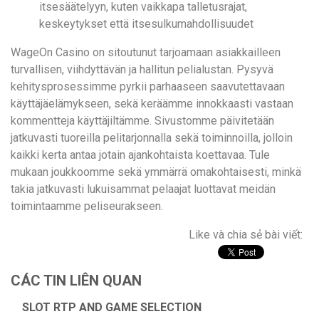
itsesäätelyyn, kuten vaikkapa talletusrajat,
keskeytykset että itsesulkumahdollisuudet
WageOn Casino on sitoutunut tarjoamaan asiakkailleen
turvallisen, viihdyttävän ja hallitun pelialustan. Pysyvä
kehitysprosessimme pyrkii parhaaseen saavutettavaan
käyttäjäelämykseen, sekä keräämme innokkaasti vastaan
kommentteja käyttäjiltämme. Sivustomme päivitetään
jatkuvasti tuoreilla pelitarjonnalla sekä toiminnoilla, jolloin
kaikki kerta antaa jotain ajankohtaista koettavaa. Tule
mukaan joukkoomme sekä ymmärrä omakohtaisesti, minkä
takia jatkuvasti lukuisammat pelaajat luottavat meidän
toimintaamme peliseurakseen.
Like và chia sẻ bài viết:
CÁC TIN LIÊN QUAN
SLOT RTP AND GAME SELECTION