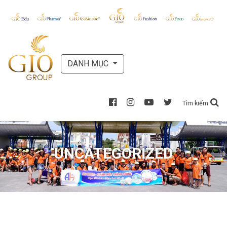
DANH MỤC
Tìm kiếm
UNCATEGORIZED
ious