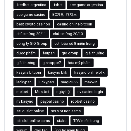
1redbet argentina
1xbet
ace game argentina
ace game casino
BC게임 카지노
best crypto casinos
casino online bitcoin
chúc mừng 20/11
chức mừng 20/10
công ty GIO Group
cơn bão số 8 miền trung
dược phẩm
fairpari
gio group
giải thưởng
giải thưởng
g shoppe7
hóa mỹ phẩm
kasyna bitcoin
kasyno blik
kasyno online blik
lackypari
luckypari
magic365
maxwin
melbet
Mostbet
ngày hội
nv casino login
nv kasyno
paypal casino
roobet casino
siti di slot online
siti slot non aams
siti slot online aams
stake
TDV miền trung
winum
đào tạo
ủng hộ miền trung