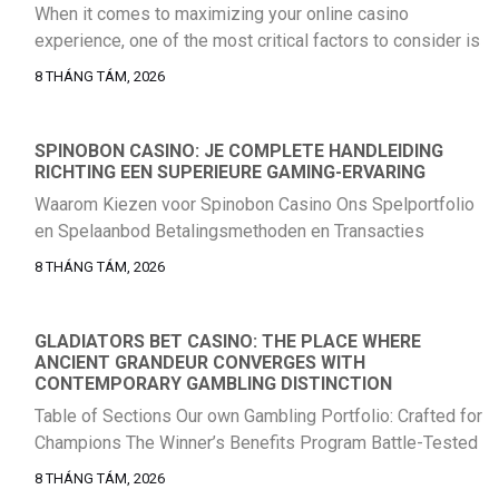
When it comes to maximizing your online casino
experience, one of the most critical factors to consider is
the Return to Player, or RTP, of the slot games you
8 THÁNG TÁM, 2026
choose. This percentage represents the theoretical
payout that a slot will return to players over time. A higher
RTP can significantly improve your chances of winning […]
SPINOBON CASINO: JE COMPLETE HANDLEIDING
RICHTING EEN SUPERIEURE GAMING-ERVARING
Waarom Kiezen voor Spinobon Casino Ons Spelportfolio
en Spelaanbod Betalingsmethoden en Transacties
Bonussen en Promoties Spinobon Casino Winner Stories
8 THÁNG TÁM, 2026
Veelgestelde Vragen Waarom Opteren voor Spinobon
Goksite Bij https://spinoboncasino.nl/ begrijpen we dat
gebruikers op zoek zijn naar meer dan alleen spellen. Ze
GLADIATORS BET CASINO: THE PLACE WHERE
ANCIENT GRANDEUR CONVERGES WITH
verlangen naar een complete beleving waarin veiligheid,
CONTEMPORARY GAMBLING DISTINCTION
verscheidenheid en vermaak samenkomen. Wij werken
Table of Sections Our own Gambling Portfolio: Crafted for
met […]
Champions The Winner’s Benefits Program Battle-Tested
Banking Options On-the-go Gambling Platform Military-
8 THÁNG TÁM, 2026
grade Security Standards Constant Help Squad Our own