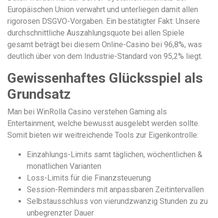
Europäischen Union verwahrt und unterliegen damit allen
rigorosen DSGVO-Vorgaben. Ein bestätigter Fakt: Unsere
durchschnittliche Auszahlungsquote bei allen Spiele
gesamt beträgt bei diesem Online-Casino bei 96,8%, was
deutlich über von dem Industrie-Standard von 95,2% liegt.
Gewissenhaftes Glücksspiel als
Grundsatz
Man bei WinRolla Casino verstehen Gaming als
Entertainment, welche bewusst ausgelebt werden sollte.
Somit bieten wir weitreichende Tools zur Eigenkontrolle:
Einzahlungs-Limits samt täglichen, wöchentlichen &
monatlichen Varianten
Loss-Limits für die Finanzsteuerung
Session-Reminders mit anpassbaren Zeitintervallen
Selbstausschluss von vierundzwanzig Stunden zu zu
unbegrenzter Dauer