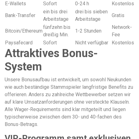
E-Wallets
Sofort
0-24 h
Kostenlos
ein bis drei
drei bis sieben
Bank-Transfer
Gratis
Arbeitstage
Arbeitstage
fünfzehn bis
Network-
Bitcoin/Ethereum
1-2 Stunden
dreißig Min.
Fee
Paysafecard
Sofort
Nicht verfügbar
Kostenlos
Attraktives Bonus-
System
Unsere Bonusaufbau ist entwickelt, um sowohl Neukunden
wie auch beständige Stammspieler langfristige Benefits zu
offerieren. Anders zu zahlreiche Wettbewerber setzen wir
auf klare Umsatzanforderungen ohne versteckte Klauseln.
Alle Wager-Requirements sind klar mitgeteilt und liegen
typischerweise zwischen dem 30- und 40-fachen des
Bonus-Betrags.
VIP-Programm samt exklusiven