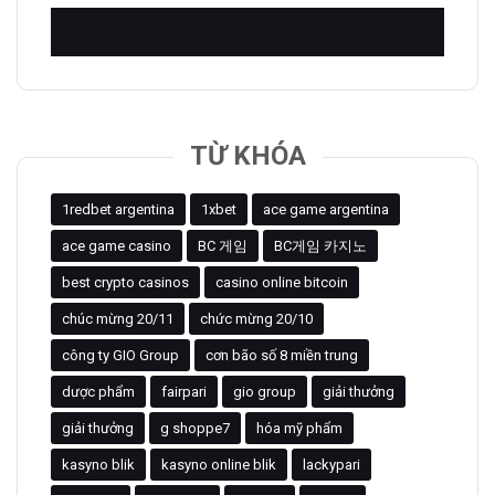
cho:
TỪ KHÓA
1redbet argentina
1xbet
ace game argentina
ace game casino
BC 게임
BC게임 카지노
best crypto casinos
casino online bitcoin
chúc mừng 20/11
chức mừng 20/10
công ty GIO Group
cơn bão số 8 miền trung
dược phẩm
fairpari
gio group
giải thưởng
giải thưởng
g shoppe7
hóa mỹ phẩm
kasyno blik
kasyno online blik
lackypari