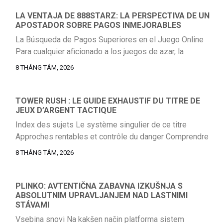
LA VENTAJA DE 888STARZ: LA PERSPECTIVA DE UN
APOSTADOR SOBRE PAGOS INMEJORABLES
La Búsqueda de Pagos Superiores en el Juego Online
Para cualquier aficionado a los juegos de azar, la
promesa de pagos excepcionales es una fuerza
8 THÁNG TÁM, 2026
impulsora significativa. No se trata solo de la emoción
del juego, sino de la posibilidad tangible de obtener
recompensas sustanciales. Los jugadores
TOWER RUSH : LE GUIDE EXHAUSTIF DU TITRE DE
JEUX D’ARGENT TACTIQUE
experimentados buscan plataformas que no solo
ofrezcan una […]
Index des sujets Le système singulier de ce titre
Approches rentables et contrôle du danger Comprendre
les facteurs évolutifs Statistiques analytiques et cotes
8 THÁNG TÁM, 2026
Tower Rush face aux divers divertissements L’unique
mécanisme exclusif de ce fantastique titre Ce titre se
base sur un système innovant dans la sphère des
PLINKO: AVTENTIČNA ZABAVNA IZKUŠNJA S
ABSOLUTNIM UPRAVLJANJEM NAD LASTNIMI
plateformes en ligne : la élaboration progressive […]
STÁVAMI
Vsebina snovi Na kakšen način platforma sistem