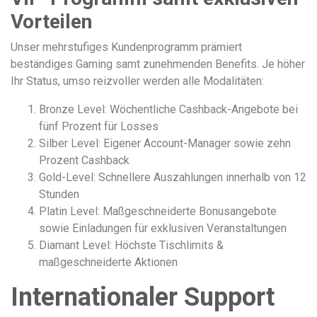
Vorteilen
Unser mehrstufiges Kundenprogramm prämiert
beständiges Gaming samt zunehmenden Benefits. Je höher
Ihr Status, umso reizvoller werden alle Modalitäten:
Bronze Level: Wöchentliche Cashback-Angebote bei
fünf Prozent für Losses
Silber Level: Eigener Account-Manager sowie zehn
Prozent Cashback
Gold-Level: Schnellere Auszahlungen innerhalb von 12
Stunden
Platin Level: Maßgeschneiderte Bonusangebote
sowie Einladungen für exklusiven Veranstaltungen
Diamant Level: Höchste Tischlimits &
maßgeschneiderte Aktionen
Internationaler Support