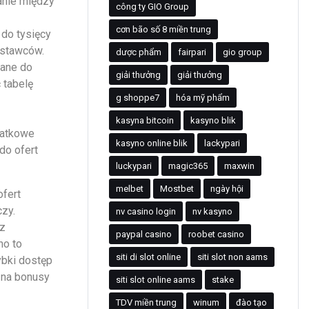
anie między
công ty GIO Group
cơn bão số 8 miền trung
 do tysięcy
ostawców.
dược phẩm
fairpari
gio group
sane do
giải thưởng
giải thưởng
 tabelę
g shoppe7
hóa mỹ phẩm
kasyna bitcoin
kasyno blik
datkowe
kasyno online blik
lackypari
do ofert
luckypari
magic365
maxwin
melbet
Mostbet
ngày hội
ofert
zy.
nv casino login
nv kasyno
az
paypal casino
roobet casino
no to
siti di slot online
siti slot non aams
ybki dostęp
 na bonusy
siti slot online aams
stake
TDV miền trung
winum
đào tạo