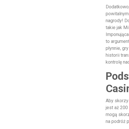
Dodatkowo,
powitalnym
nagrody! Do
takie jak M
Imponująca 
to argument
płynnie, gry
historii tr
kontrolę na
Pods
Casi
Aby skorzy
jest aż 20
mogą skorzy
na podróż p