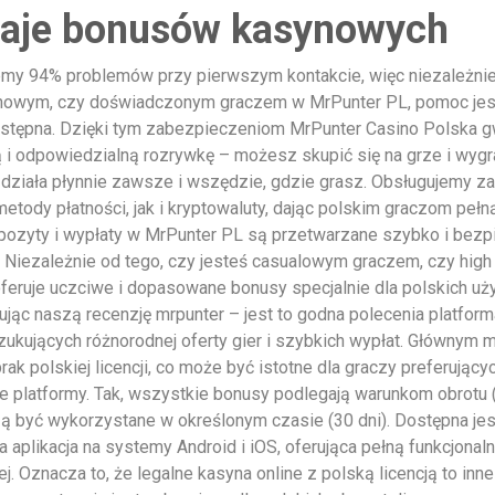
aje bonusów kasynowych
my 94% problemów przy pierwszym kontakcie, więc niezależnie
 nowym, czy doświadczonym graczem w MrPunter PL, pomoc je
ostępna. Dzięki tym zabezpieczeniom MrPunter Casino Polska g
 i odpowiedzialną rozrywkę – możesz skupić się na grze i wygr
 działa płynnie zawsze i wszędzie, gdzie grasz. Obsługujemy z
metody płatności, jak i kryptowaluty, dając polskim graczom pe
pozyty i wypłaty w MrPunter PL są przetwarzane szybko i bezp
). Niezależnie od tego, czy jesteś casualowym graczem, czy high 
feruje uczciwe i dopasowane bonusy specjalnie dla polskich uż
ąc naszą recenzję mrpunter – jest to godna polecenia platform
zukujących różnorodnej oferty gier i szybkich wypłat. Głównym
rak polskiej licencji, co może być istotne dla graczy preferujący
e platformy. Tak, wszystkie bonusy podlegają warunkom obrotu
ą być wykorzystane w określonym czasie (30 dni). Dostępna jes
aplikacja na systemy Android i iOS, oferująca pełną funkcjonaln
. Oznacza to, że legalne kasyna online z polską licencją to inne