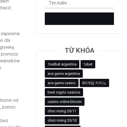
adach
Tìm
tracić.
kiếm
cho:
 zapewnia
ń dla
grywkę.
TỪ KHÓA
 promocji.
h warunków
1redbet argentina
1xbet
e
ace game argentina
ace game casino
BC게임 카지노
best crypto casinos
leżnie od
casino online bitcoin
L, pomoc
chúc mừng 20/11
e bez
chức mừng 20/10