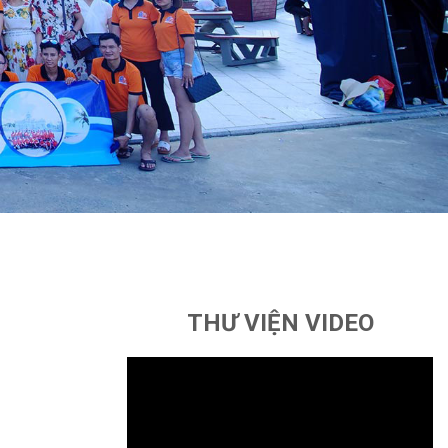
THƯ VIỆN VIDEO
Trình
chơi
Video