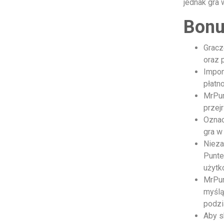
jednak gra 
Bonu
Gracz
oraz 
Impon
płatn
MrPun
przej
Oznac
gra w
Nieza
Punte
użytk
MrPun
myślą
podzi
Aby s