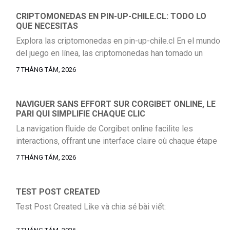
sooner or later, which is why a balanced strategy remains
the safer long-term choice. For teams reviewing their
CRIPTOMONEDAS EN PIN-UP-CHILE.CL: TODO LO
QUE NECESITAS
current acquisition model, it helps to […]
Explora las criptomonedas en pin-up-chile.cl En el mundo
del juego en línea, las criptomonedas han tomado un
papel protagónico, ofreciendo a los jugadores una serie
7 THÁNG TÁM, 2026
de ventajas que no se pueden pasar por alto. En pin-up-
chile.cl, los jugadores pueden disfrutar de transacciones
rápidas y seguras, lo que se traduce en una experiencia
NAVIGUER SANS EFFORT SUR CORGIBET ONLINE, LE
PARI QUI SIMPLIFIE CHAQUE CLIC
de juego más […]
La navigation fluide de Corgibet online facilite les
interactions, offrant une interface claire où chaque étape
reste simple, même pour les utilisateurs moins
7 THÁNG TÁM, 2026
expérimentés.
TEST POST CREATED
Test Post Created Like và chia sẻ bài viết: