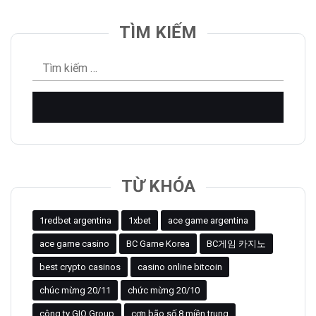
TÌM KIẾM
Tìm
kiếm
cho:
TỪ KHÓA
1redbet argentina
1xbet
ace game argentina
ace game casino
BC Game Korea
BC게임 카지노
best crypto casinos
casino online bitcoin
chúc mừng 20/11
chức mừng 20/10
công ty GIO Group
cơn bão số 8 miền trung