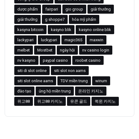
dược phẩm
fairpari
gio group
giải thưởng
giải thưởng
g shoppe7
hóa mỹ phẩm
kasyna bitcoin
kasyno blik
kasyno online blik
lackypari
luckypari
magic365
maxwin
melbet
Mostbet
ngày hội
nv casino login
nv kasyno
paypal casino
roobet casino
siti di slot online
siti slot non aams
siti slot online aams
TDV miền trung
winum
đào tạo
ủng hộ miền trung
온라인 카지노
위고88
위고88 카지노
유콘 골드
퀵윈 카지노