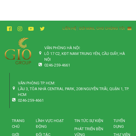
LIÊN HỆ
|
GỬI MAIL CHO CHÚNG TÔI
VĂN PHÒNG HÀ NỘI:
LÔ 17 C2, KĐT NAM TRUNG YÊN, CẦU GIẤY, HÀ
NỘI
0246-259-4661
VĂN PHÒNG TP. HCM:
LẦU 3, TÒA NHÀ CENTRAL PARK, 208 NGUYỄN TRÃI, QUẬN 1, TP.
HCM
0246-259-4661
TRANG
LĨNH VỰC HOẠT
TIN TỨC SỰ KIỆN
TUYỂN
CHỦ
ĐỘNG
DỤNG
PHÁT TRIỂN BỀN
GIỚI
ĐỐI TÁC
VỮNG
THƯ VIỆN