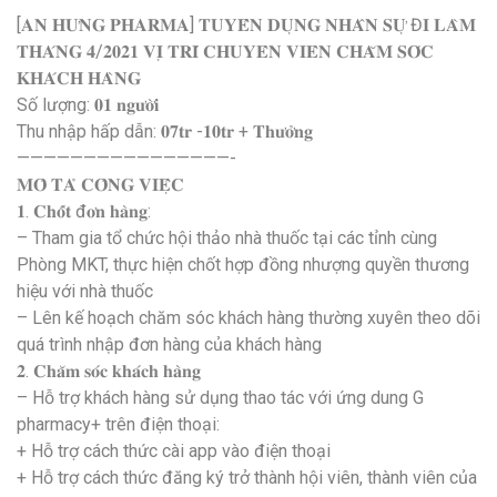
[𝐀𝐍 𝐇𝐔̛𝐍𝐆 𝐏𝐇𝐀𝐑𝐌𝐀] 𝐓𝐔𝐘𝐄̂̉𝐍 𝐃𝐔̣𝐍𝐆 𝐍𝐇𝐀̂𝐍 𝐒𝐔̛̣ Đ𝐈 𝐋𝐀̀𝐌
𝐓𝐇𝐀́𝐍𝐆 𝟒/𝟐𝟎𝟐𝟏 𝐕𝐈̣ 𝐓𝐑𝐈́ 𝐂𝐇𝐔𝐘𝐄̂𝐍 𝐕𝐈𝐄̂𝐍 𝐂𝐇𝐀̆𝐌 𝐒𝐎́𝐂
𝐊𝐇𝐀́𝐂𝐇 𝐇𝐀̀𝐍𝐆
Số lượng: 𝟎𝟏 𝐧𝐠𝐮̛𝐨̛̀𝐢
Thu nhập hấp dẫn: 𝟎𝟕𝐭𝐫 -𝟏𝟎𝐭𝐫 + 𝐓𝐡𝐮̛𝐨̛̉𝐧𝐠
————————————————-
𝐌𝐎̂ 𝐓𝐀̉ 𝐂𝐎̂𝐍𝐆 𝐕𝐈𝐄̣̂𝐂
𝟏. 𝐂𝐡𝐨̂́𝐭 đ𝐨̛𝐧 𝐡𝐚̀𝐧𝐠:
– Tham gia tổ chức hội thảo nhà thuốc tại các tỉnh cùng
Phòng MKT, thực hiện chốt hợp đồng nhượng quyền thương
hiệu với nhà thuốc
– Lên kế hoạch chăm sóc khách hàng thường xuyên theo dõi
quá trình nhập đơn hàng của khách hàng
𝟐. 𝐂𝐡𝐚̆𝐦 𝐬𝐨́𝐜 𝐤𝐡𝐚́𝐜𝐡 𝐡𝐚̀𝐧𝐠
– Hỗ trợ khách hàng sử dụng thao tác với ứng dung G
pharmacy+ trên điện thoại:
+ Hỗ trợ cách thức cài app vào điện thoại
+ Hỗ trợ cách thức đăng ký trở thành hội viên, thành viên của