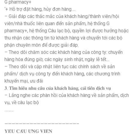
G pharmacy+
‘+ Hỗ trợ đặt hàng, hủy đơn hàng….
– Giải đáp các thắc mắc của khách hàng/thành viên/hội
viên/nhà thuốc liên quan đến sản phẩm, hệ thống G
pharmacy+, hệ thống Câu lạc bộ, quyền lợi được hưởng hoặc
thu nhận các thông tin từ khách hàng và chuyển tới các bộ
phận chuyên môn để được giải đáp.
– Theo dõi chăm sóc các khách hàng của công ty: chuyển
hàng hóa đúng giờ, các ngày sinh nhật, ngày lễ tết…
– Theo dõi và cập nhật liên tục các chính sách về sản
phẩm/ dịch vụ công ty đến khách hàng, các chương trình
khuyến mại, ưu đãi
𝟑. 𝐓𝐢̀𝐦 𝐡𝐢𝐞̂̉𝐮 𝐧𝐡𝐮 𝐜𝐚̂̀𝐮 𝐜𝐮̉𝐚 𝐤𝐡𝐚́𝐜𝐡 𝐡𝐚̀𝐧𝐠, 𝐜𝐚̉𝐢 𝐭𝐢𝐞̂́𝐧 𝐝𝐢̣𝐜𝐡 𝐯𝐮̣
– Lắng nghe các phàn hồi của khách hàng về sản phẩm, dịch
vụ, về câu lạc bộ
………
————————————————————–
𝐘𝐄̂𝐔 𝐂𝐀̂̀𝐔 𝐔̛́𝐍𝐆 𝐕𝐈𝐄̂𝐍