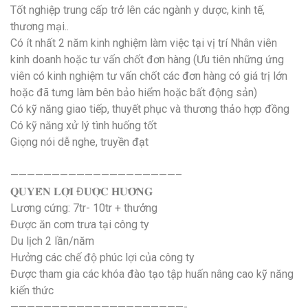
Tốt nghiệp trung cấp trở lên các ngành y dược, kinh tế,
thương mại..
Có ít nhất 2 năm kinh nghiệm làm việc tại vị trí Nhân viên
kinh doanh hoặc tư vấn chốt đơn hàng (Ưu tiên những ứng
viên có kinh nghiệm tư vấn chốt các đơn hàng có giá trị lớn
hoặc đã tưng làm bên bảo hiểm hoặc bất động sản)
Có kỹ năng giao tiếp, thuyết phục và thương thảo hợp đồng
Có kỹ năng xử lý tình huống tốt
Giọng nói dễ nghe, truyền đạt
————————————————————–
𝐐𝐔𝐘𝐄̂̀𝐍 𝐋𝐎̛̣𝐈 Đ𝐔̛𝐎̛̣𝐂 𝐇𝐔̛𝐎̛̉𝐍𝐆
Lương cứng: 7tr- 10tr + thưởng
Được ăn cơm trưa tại công ty
Du lịch 2 lần/năm
Hưởng các chế độ phúc lợi của công ty
Được tham gia các khóa đào tạo tập huấn nâng cao kỹ năng
kiến thức
—————————————————————-