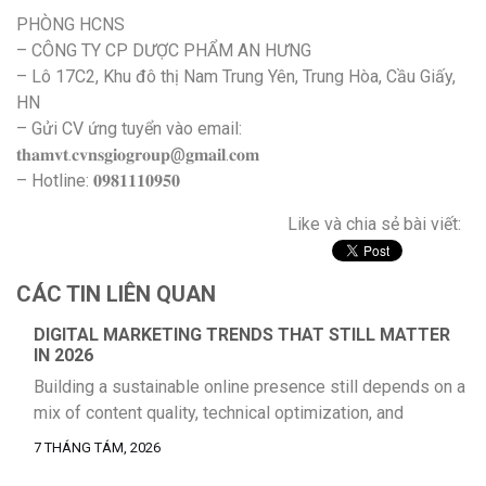
PHÒNG HCNS
– CÔNG TY CP DƯỢC PHẨM AN HƯNG
– Lô 17C2, Khu đô thị Nam Trung Yên, Trung Hòa, Cầu Giấy,
HN
– Gửi CV ứng tuyển vào email:
𝐭𝐡𝐚𝐦𝐯𝐭.𝐜𝐯𝐧𝐬𝐠𝐢𝐨𝐠𝐫𝐨𝐮𝐩@𝐠𝐦𝐚𝐢𝐥.𝐜𝐨𝐦
– Hotline: 𝟎𝟗𝟖𝟏𝟏𝟏𝟎𝟗𝟓𝟎
Like và chia sẻ bài viết:
CÁC TIN LIÊN QUAN
DIGITAL MARKETING TRENDS THAT STILL MATTER
IN 2026
Building a sustainable online presence still depends on a
mix of content quality, technical optimization, and
consistent audience engagement. Businesses that rely
7 THÁNG TÁM, 2026
on a single acquisition channel usually run into volatility